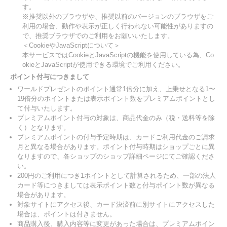
す。
※推奨以外のブラウザや、推奨以前のバージョンのブラウザをご
利用の場合、動作や表示が正しく行われない可能性がありますの
で、推奨ブラウザでのご利用をお願いいたします。
＜CookieやJavaScriptについて＞
本サービスではCookieとJavaScriptの機能を使用している為、Co
okieとJavaScriptが使用できる環境でご利用ください。
ポイント付与につきまして
ワールドプレゼントのポイント通常1倍分に加え、上乗せとなる1〜
19倍分のポイントまたは表示ポイント数をプレミアムポイントとし
て付与いたします。
プレミアムポイント付与の対象は、商品代金のみ（税・送料等を除
く）となります。
プレミアムポイントの付与予定時期は、カードご利用代金のご請求
月と異なる場合があります。ポイント付与時期はショップごとに異
なりますので、各ショップのショップ詳細ページにてご確認くださ
い。
200円のご利用につき1ポイントとして計算されるため、一部の法人
カード等につきましては表示ポイント数と付与ポイント数が異なる
場合があります。
対象サイトにアクセス後、カード決済前に別サイトにアクセスした
場合は、ポイントは付きません。
商品購入後、購入内容等に変更があった場合は、プレミアムポイン