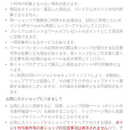
ト付与の対象とならない場合があります。
商品をキャンセル・返品した場合は、プレミアムポイント付与の対
象となりません。
同一ショップで複数回ご利用される場合は、1回のご利用ごとにポ
イントUPモールから再度ショップへアクセスしてください。
プレミアムポイントはワールドプレゼントのポイントとして景品等
に交換できます。
一部対象外となるサービスがあります。
ワールドプレゼントのお問合せの際は各ショップが発行する注文番
号等が必要になる場合があります。各ショップからご注文後に届く
注文番号等の記載のあるメールを必ず保管してください。
各ショップのアプリ上で購入した場合はポイントUPの対象外とな
ります。
※ご利用のOSバージョンやセキュリティソフトにより、自動的に
ショップアプリが起動して、その後ブラウザのショップサイトへ遷
移する場合がございますが、その場合も対象外となる可能性があり
ます。
お気に入りショップにつきまして
お気に入りに登録すると、以降、ショップ詳細ページ（ポイント付
与条件確認ページ）を経由することなく、トップページ等から直接
ショップサイトへアクセスすることができます。
お気に入りショップからショップサイトへアクセスする場合、
ポイ
ント付与条件等の各ショップの注意事項は表示されません
ので、予