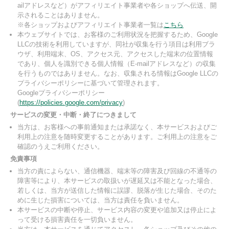
ailアドレスなど）がアフィリエイト事業者や各ショップへ伝送、開
示されることはありません。
※各ショップおよびアフィリエイト事業者一覧は
こちら
本ウェブサイトでは、お客様のご利用状況を把握するため、Google
LLCの技術を利用していますが、同社が収集を行う項目は利用ブラ
ウザ、利用端末、OS、アクセス元、アクセスした端末の位置情報
であり、個人を識別できる個人情報（E-mailアドレスなど）の収集
を行うものではありません。なお、収集される情報はGoogle LLCの
プライバシーポリシーに基づいて管理されます。
Googleプライバシーポリシー
(
https://policies.google.com/privacy
)
サービスの変更・中断・終了につきまして
当方は、お客様への事前通知または承諾なく、本サービスおよびご
利用上の注意を随時変更することがあります。ご利用上の注意をご
確認のうえご利用ください。
免責事項
当方の責によらない、通信機器、端末等の障害及び回線の不通等の
障害等により、本サービスの取扱いが遅延又は不能となった場合、
若しくは、当方が送信した情報に誤謬、脱落が生じた場合、そのた
めに生じた損害については、当方は責任を負いません。
本サービスの中断や停止、サービス内容の変更や追加又は停止によ
って受ける損害責任を一切負いません。