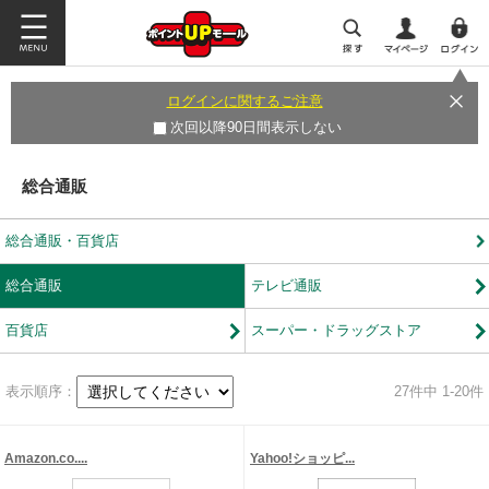
ログインに関するご注意
次回以降90日間表示しない
総合通販
総合通販・百貨店
総合通販
テレビ通販
百貨店
スーパー・ドラッグストア
表示順序：
27
件中 1-20件
Amazon.co....
Yahoo!ショッピ...