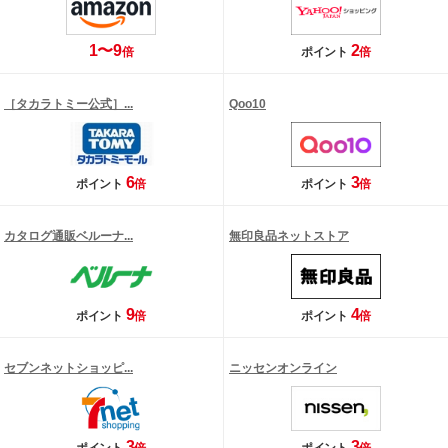
1〜9
2
倍
ポイント
倍
［タカラトミー公式］...
Qoo10
6
3
ポイント
倍
ポイント
倍
カタログ通販ベルーナ...
無印良品ネットストア
9
4
ポイント
倍
ポイント
倍
セブンネットショッピ...
ニッセンオンライン
3
3