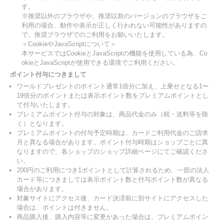
す。
※推奨以外のブラウザや、推奨以前のバージョンのブラウザをご
利用の場合、動作や表示が正しく行われない可能性がありますの
で、推奨ブラウザでのご利用をお願いいたします。
＜CookieやJavaScriptについて＞
本サービスではCookieとJavaScriptの機能を使用している為、Co
okieとJavaScriptが使用できる環境でご利用ください。
ポイント付与につきまして
ワールドプレゼントのポイント通常1倍分に加え、上乗せとなる1〜
19倍分のポイントまたは表示ポイント数をプレミアムポイントとし
て付与いたします。
プレミアムポイント付与の対象は、商品代金のみ（税・送料等を除
く）となります。
プレミアムポイントの付与予定時期は、カードご利用代金のご請求
月と異なる場合があります。ポイント付与時期はショップごとに異
なりますので、各ショップのショップ詳細ページにてご確認くださ
い。
200円のご利用につき1ポイントとして計算されるため、一部の法人
カード等につきましては表示ポイント数と付与ポイント数が異なる
場合があります。
対象サイトにアクセス後、カード決済前に別サイトにアクセスした
場合は、ポイントは付きません。
商品購入後、購入内容等に変更があった場合は、プレミアムポイン