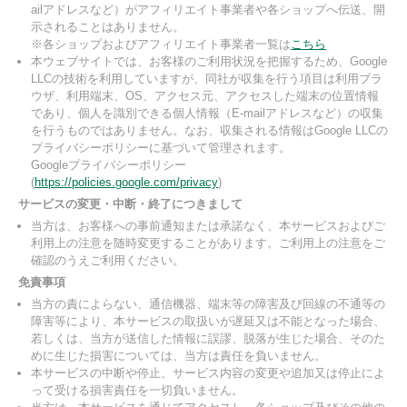
ailアドレスなど）がアフィリエイト事業者や各ショップへ伝送、開
示されることはありません。
※各ショップおよびアフィリエイト事業者一覧は
こちら
本ウェブサイトでは、お客様のご利用状況を把握するため、Google
LLCの技術を利用していますが、同社が収集を行う項目は利用ブラ
ウザ、利用端末、OS、アクセス元、アクセスした端末の位置情報
であり、個人を識別できる個人情報（E-mailアドレスなど）の収集
を行うものではありません。なお、収集される情報はGoogle LLCの
プライバシーポリシーに基づいて管理されます。
Googleプライバシーポリシー
(
https://policies.google.com/privacy
)
サービスの変更・中断・終了につきまして
当方は、お客様への事前通知または承諾なく、本サービスおよびご
利用上の注意を随時変更することがあります。ご利用上の注意をご
確認のうえご利用ください。
免責事項
当方の責によらない、通信機器、端末等の障害及び回線の不通等の
障害等により、本サービスの取扱いが遅延又は不能となった場合、
若しくは、当方が送信した情報に誤謬、脱落が生じた場合、そのた
めに生じた損害については、当方は責任を負いません。
本サービスの中断や停止、サービス内容の変更や追加又は停止によ
って受ける損害責任を一切負いません。