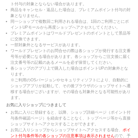
ト付与の対象とならない場合があります。
商品をキャンセル・返品した場合は、プレミアムポイント付与の対
象となりません。
同一ショップで複数回ご利用される場合は、1回のご利用ごとにポ
イントUPモールから再度ショップへアクセスしてください。
プレミアムポイントはワールドプレゼントのポイントとして景品等
に交換できます。
一部対象外となるサービスがあります。
ワールドプレゼントのお問合せの際は各ショップが発行する注文番
号等が必要になる場合があります。各ショップからご注文後に届く
注文番号等の記載のあるメールを必ず保管してください。
各ショップのアプリ上で購入した場合はポイントUPの対象外とな
ります。
※ご利用のOSバージョンやセキュリティソフトにより、自動的に
ショップアプリが起動して、その後ブラウザのショップサイトへ遷
移する場合がございますが、その場合も対象外となる可能性があり
ます。
お気に入りショップにつきまして
お気に入りに登録すると、以降、ショップ詳細ページ（ポイント付
与条件確認ページ）を経由することなく、トップページ等から直接
ショップサイトへアクセスすることができます。
お気に入りショップからショップサイトへアクセスする場合、
ポイ
ント付与条件等の各ショップの注意事項は表示されません
ので、予