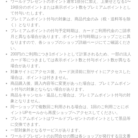
ワールドプレゼントのポイント通常1倍分に加え、上乗せとなる1〜
19倍分のポイントまたは表示ポイント数をプレミアムポイントとし
て付与いたします。
プレミアムポイント付与の対象は、商品代金のみ（税・送料等を除
く）となります。
プレミアムポイントの付与予定時期は、カードご利用代金のご請求
月と異なる場合があります。ポイント付与時期はショップごとに異
なりますので、各ショップのショップ詳細ページにてご確認くださ
い。
200円のご利用につき1ポイントとして計算されるため、一部の法人
カード等につきましては表示ポイント数と付与ポイント数が異なる
場合があります。
対象サイトにアクセス後、カード決済前に別サイトにアクセスした
場合は、ポイントは付きません。
商品購入後、購入内容等に変更があった場合は、プレミアムポイン
ト付与の対象とならない場合があります。
商品をキャンセル・返品した場合は、プレミアムポイント付与の対
象となりません。
同一ショップで複数回ご利用される場合は、1回のご利用ごとにポ
イントUPモールから再度ショップへアクセスしてください。
プレミアムポイントはワールドプレゼントのポイントとして景品等
に交換できます。
一部対象外となるサービスがあります。
ワールドプレゼントのお問合せの際は各ショップが発行する注文番