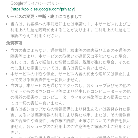
Googleプライバシーポリシー
(
https://policies.google.com/privacy
)
サービスの変更・中断・終了につきまして
当方は、お客様への事前通知または承諾なく、本サービスおよびご
利用上の注意を随時変更することがあります。ご利用上の注意をご
確認のうえご利用ください。
免責事項
当方の責によらない、通信機器、端末等の障害及び回線の不通等の
障害等により、本サービスの取扱いが遅延又は不能となった場合、
若しくは、当方が送信した情報に誤謬、脱落が生じた場合、そのた
めに生じた損害については、当方は責任を負いません。
本サービスの中断や停止、サービス内容の変更や追加又は停止によ
って受ける損害責任を一切負いません。
当方は、本サービスを通じてアクセスし、各ショップ及びその他の
サイトからのダウンロード等により発生したコンピューターその他
の機器の損害や、コンピューターウィルス感染等による損害につい
ては一切の責任を負いません。
当方は各ショップからの情報提供により発生あるいは誘発された損
害、あるいは当該情報の利用により得た成果、または、その情報自
体の合法性や道徳性、著作権の許諾、正確さについての責任を負い
ません。各ショップのご利用上のご注意等をご確認の上ご利用くだ
さい。