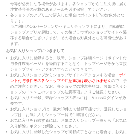
号等が必要になる場合があります。各ショップからご注文後に届く
注文番号等の記載のあるメールを必ず保管してください。
各ショップのアプリ上で購入した場合はポイントUPの対象外とな
ります。
※ご利用のOSバージョンやセキュリティソフトにより、自動的に
ショップアプリが起動して、その後ブラウザのショップサイトへ遷
移する場合がございますが、その場合も対象外となる可能性があり
ます。
お気に入りショップにつきまして
お気に入りに登録すると、以降、ショップ詳細ページ（ポイント付
与条件確認ページ）を経由することなく、トップページ等から直接
ショップサイトへアクセスすることができます。
お気に入りショップからショップサイトへアクセスする場合、
ポイ
ント付与条件等の各ショップの注意事項は表示されません
ので、予
めご注意ください。なお、各ショップの注意事項は、お気に入りシ
ョップの「＞＞このショップの注意事項」よりご確認ください。
お気に入りの登録、登録ショップの表示には、Vpassログインが必
要です。
お気に入りショップは、最大10件まで登録可能です。登録したショ
ップは、お気に入りショップ一覧でご確認ください。
お気に入りを解除するには、お気に入りショップ一覧から「お気に
入り解除」ボタンで解除してください。
お気に入りに登録したショップが掲載終了となった場合は、お気に