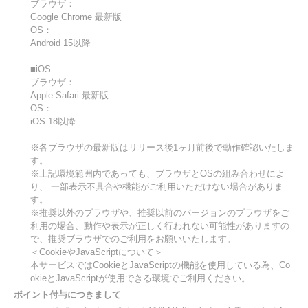
ブラウザ：
Google Chrome 最新版
OS：
Android 15以降
■iOS
ブラウザ：
Apple Safari 最新版
OS：
iOS 18以降
※各ブラウザの最新版はリリース後1ヶ月前後で動作確認いたしま
す。
※上記環境範囲内であっても、ブラウザとOSの組み合わせによ
り、 一部表示不具合や機能がご利用いただけない場合がありま
す。
※推奨以外のブラウザや、推奨以前のバージョンのブラウザをご
利用の場合、動作や表示が正しく行われない可能性がありますの
で、推奨ブラウザでのご利用をお願いいたします。
＜CookieやJavaScriptについて＞
本サービスではCookieとJavaScriptの機能を使用している為、Co
okieとJavaScriptが使用できる環境でご利用ください。
ポイント付与につきまして