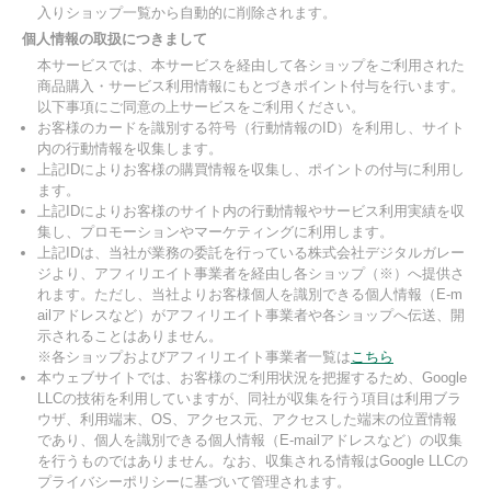
入りショップ一覧から自動的に削除されます。
個人情報の取扱につきまして
本サービスでは、本サービスを経由して各ショップをご利用された
商品購入・サービス利用情報にもとづきポイント付与を行います。
以下事項にご同意の上サービスをご利用ください。
お客様のカードを識別する符号（行動情報のID）を利用し、サイト
内の行動情報を収集します。
上記IDによりお客様の購買情報を収集し、ポイントの付与に利用し
ます。
上記IDによりお客様のサイト内の行動情報やサービス利用実績を収
集し、プロモーションやマーケティングに利用します。
上記IDは、当社が業務の委託を行っている株式会社デジタルガレー
ジより、アフィリエイト事業者を経由し各ショップ（※）へ提供さ
れます。ただし、当社よりお客様個人を識別できる個人情報（E-m
ailアドレスなど）がアフィリエイト事業者や各ショップへ伝送、開
示されることはありません。
※各ショップおよびアフィリエイト事業者一覧は
こちら
本ウェブサイトでは、お客様のご利用状況を把握するため、Google
LLCの技術を利用していますが、同社が収集を行う項目は利用ブラ
ウザ、利用端末、OS、アクセス元、アクセスした端末の位置情報
であり、個人を識別できる個人情報（E-mailアドレスなど）の収集
を行うものではありません。なお、収集される情報はGoogle LLCの
プライバシーポリシーに基づいて管理されます。