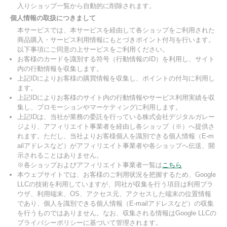
入りショップ一覧から自動的に削除されます。
個人情報の取扱につきまして
本サービスでは、本サービスを経由して各ショップをご利用された
商品購入・サービス利用情報にもとづきポイント付与を行います。
以下事項にご同意の上サービスをご利用ください。
お客様のカードを識別する符号（行動情報のID）を利用し、サイト
内の行動情報を収集します。
上記IDによりお客様の購買情報を収集し、ポイントの付与に利用し
ます。
上記IDによりお客様のサイト内の行動情報やサービス利用実績を収
集し、プロモーションやマーケティングに利用します。
上記IDは、当社が業務の委託を行っている株式会社デジタルガレー
ジより、アフィリエイト事業者を経由し各ショップ（※）へ提供さ
れます。ただし、当社よりお客様個人を識別できる個人情報（E-m
ailアドレスなど）がアフィリエイト事業者や各ショップへ伝送、開
示されることはありません。
※各ショップおよびアフィリエイト事業者一覧は
こちら
本ウェブサイトでは、お客様のご利用状況を把握するため、Google
LLCの技術を利用していますが、同社が収集を行う項目は利用ブラ
ウザ、利用端末、OS、アクセス元、アクセスした端末の位置情報
であり、個人を識別できる個人情報（E-mailアドレスなど）の収集
を行うものではありません。なお、収集される情報はGoogle LLCの
プライバシーポリシーに基づいて管理されます。