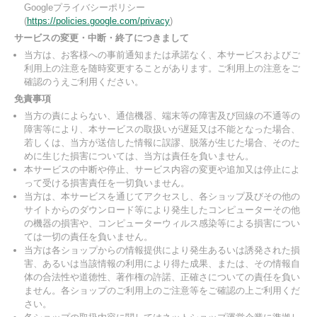
Googleプライバシーポリシー
(
https://policies.google.com/privacy
)
サービスの変更・中断・終了につきまして
当方は、お客様への事前通知または承諾なく、本サービスおよびご
利用上の注意を随時変更することがあります。ご利用上の注意をご
確認のうえご利用ください。
免責事項
当方の責によらない、通信機器、端末等の障害及び回線の不通等の
障害等により、本サービスの取扱いが遅延又は不能となった場合、
若しくは、当方が送信した情報に誤謬、脱落が生じた場合、そのた
めに生じた損害については、当方は責任を負いません。
本サービスの中断や停止、サービス内容の変更や追加又は停止によ
って受ける損害責任を一切負いません。
当方は、本サービスを通じてアクセスし、各ショップ及びその他の
サイトからのダウンロード等により発生したコンピューターその他
の機器の損害や、コンピューターウィルス感染等による損害につい
ては一切の責任を負いません。
当方は各ショップからの情報提供により発生あるいは誘発された損
害、あるいは当該情報の利用により得た成果、または、その情報自
体の合法性や道徳性、著作権の許諾、正確さについての責任を負い
ません。各ショップのご利用上のご注意等をご確認の上ご利用くだ
さい。