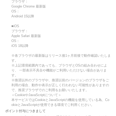
ブラウザ：
Google Chrome 最新版
OS：
Android 15以降
■iOS
ブラウザ：
Apple Safari 最新版
OS：
iOS 18以降
※各ブラウザの最新版はリリース後1ヶ月前後で動作確認いたしま
す。
※上記環境範囲内であっても、ブラウザとOSの組み合わせによ
り、 一部表示不具合や機能がご利用いただけない場合がありま
す。
※推奨以外のブラウザや、推奨以前のバージョンのブラウザをご
利用の場合、動作や表示が正しく行われない可能性がありますの
で、推奨ブラウザでのご利用をお願いいたします。
＜CookieやJavaScriptについて＞
本サービスではCookieとJavaScriptの機能を使用している為、Co
okieとJavaScriptが使用できる環境でご利用ください。
ポイント付与につきまして