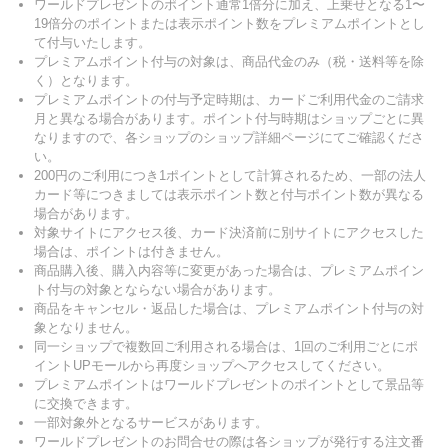
ワールドプレゼントのポイント通常1倍分に加え、上乗せとなる1〜
19倍分のポイントまたは表示ポイント数をプレミアムポイントとし
て付与いたします。
プレミアムポイント付与の対象は、商品代金のみ（税・送料等を除
く）となります。
プレミアムポイントの付与予定時期は、カードご利用代金のご請求
月と異なる場合があります。ポイント付与時期はショップごとに異
なりますので、各ショップのショップ詳細ページにてご確認くださ
い。
200円のご利用につき1ポイントとして計算されるため、一部の法人
カード等につきましては表示ポイント数と付与ポイント数が異なる
場合があります。
対象サイトにアクセス後、カード決済前に別サイトにアクセスした
場合は、ポイントは付きません。
商品購入後、購入内容等に変更があった場合は、プレミアムポイン
ト付与の対象とならない場合があります。
商品をキャンセル・返品した場合は、プレミアムポイント付与の対
象となりません。
同一ショップで複数回ご利用される場合は、1回のご利用ごとにポ
イントUPモールから再度ショップへアクセスしてください。
プレミアムポイントはワールドプレゼントのポイントとして景品等
に交換できます。
一部対象外となるサービスがあります。
ワールドプレゼントのお問合せの際は各ショップが発行する注文番