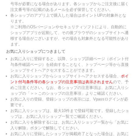
号等が必要になる場合があります。各ショップからご注文後に届く
注文番号等の記載のあるメールを必ず保管してください。
各ショップのアプリ上で購入した場合はポイントUPの対象外とな
ります。
※ご利用のOSバージョンやセキュリティソフトにより、自動的に
ショップアプリが起動して、その後ブラウザのショップサイトへ遷
移する場合がございますが、その場合も対象外となる可能性があり
ます。
お気に入りショップにつきまして
お気に入りに登録すると、以降、ショップ詳細ページ（ポイント付
与条件確認ページ）を経由することなく、トップページ等から直接
ショップサイトへアクセスすることができます。
お気に入りショップからショップサイトへアクセスする場合、
ポイ
ント付与条件等の各ショップの注意事項は表示されません
ので、予
めご注意ください。なお、各ショップの注意事項は、お気に入りシ
ョップの「＞＞このショップの注意事項」よりご確認ください。
お気に入りの登録、登録ショップの表示には、Vpassログインが必
要です。
お気に入りショップは、最大10件まで登録可能です。登録したショ
ップは、お気に入りショップ一覧でご確認ください。
お気に入りを解除するには、お気に入りショップ一覧から「お気に
入り解除」ボタンで解除してください。
お気に入りに登録したショップが掲載終了となった場合は、お気に