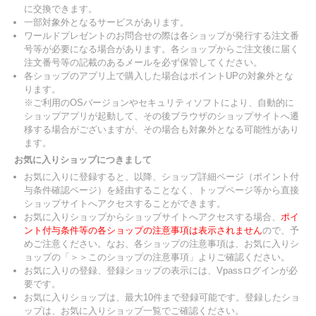
に交換できます。
一部対象外となるサービスがあります。
ワールドプレゼントのお問合せの際は各ショップが発行する注文番
号等が必要になる場合があります。各ショップからご注文後に届く
注文番号等の記載のあるメールを必ず保管してください。
各ショップのアプリ上で購入した場合はポイントUPの対象外とな
ります。
※ご利用のOSバージョンやセキュリティソフトにより、自動的に
ショップアプリが起動して、その後ブラウザのショップサイトへ遷
移する場合がございますが、その場合も対象外となる可能性があり
ます。
お気に入りショップにつきまして
お気に入りに登録すると、以降、ショップ詳細ページ（ポイント付
与条件確認ページ）を経由することなく、トップページ等から直接
ショップサイトへアクセスすることができます。
お気に入りショップからショップサイトへアクセスする場合、
ポイ
ント付与条件等の各ショップの注意事項は表示されません
ので、予
めご注意ください。なお、各ショップの注意事項は、お気に入りシ
ョップの「＞＞このショップの注意事項」よりご確認ください。
お気に入りの登録、登録ショップの表示には、Vpassログインが必
要です。
お気に入りショップは、最大10件まで登録可能です。登録したショ
ップは、お気に入りショップ一覧でご確認ください。