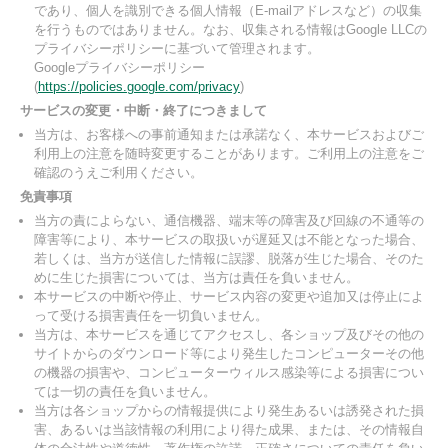
であり、個人を識別できる個人情報（E-mailアドレスなど）の収集
を行うものではありません。なお、収集される情報はGoogle LLCの
プライバシーポリシーに基づいて管理されます。
Googleプライバシーポリシー
(
https://policies.google.com/privacy
)
サービスの変更・中断・終了につきまして
当方は、お客様への事前通知または承諾なく、本サービスおよびご
利用上の注意を随時変更することがあります。ご利用上の注意をご
確認のうえご利用ください。
免責事項
当方の責によらない、通信機器、端末等の障害及び回線の不通等の
障害等により、本サービスの取扱いが遅延又は不能となった場合、
若しくは、当方が送信した情報に誤謬、脱落が生じた場合、そのた
めに生じた損害については、当方は責任を負いません。
本サービスの中断や停止、サービス内容の変更や追加又は停止によ
って受ける損害責任を一切負いません。
当方は、本サービスを通じてアクセスし、各ショップ及びその他の
サイトからのダウンロード等により発生したコンピューターその他
の機器の損害や、コンピューターウィルス感染等による損害につい
ては一切の責任を負いません。
当方は各ショップからの情報提供により発生あるいは誘発された損
害、あるいは当該情報の利用により得た成果、または、その情報自