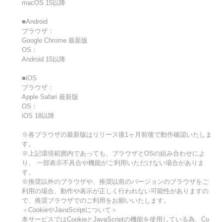
macOS 15以降
■Android
ブラウザ：
Google Chrome 最新版
OS：
Android 15以降
■iOS
ブラウザ：
Apple Safari 最新版
OS：
iOS 18以降
※各ブラウザの最新版はリリース後1ヶ月前後で動作確認いたしま
す。
※上記環境範囲内であっても、ブラウザとOSの組み合わせによ
り、 一部表示不具合や機能がご利用いただけない場合がありま
す。
※推奨以外のブラウザや、推奨以前のバージョンのブラウザをご
利用の場合、動作や表示が正しく行われない可能性がありますの
で、推奨ブラウザでのご利用をお願いいたします。
＜CookieやJavaScriptについて＞
本サービスではCookieとJavaScriptの機能を使用している為、Co