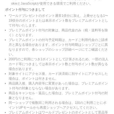
okieとJavaScriptが使用できる環境でご利用ください。
ポイント付与につきまして
ワールドプレゼントのポイント通常1倍分に加え、上乗せとなる1〜
19倍分のポイントまたは表示ポイント数をプレミアムポイントとし
て付与いたします。
プレミアムポイント付与の対象は、商品代金のみ（税・送料等を除
く）となります。
プレミアムポイントの付与予定時期は、カードご利用代金のご請求
月と異なる場合があります。ポイント付与時期はショップごとに異
なりますので、各ショップのショップ詳細ページにてご確認くださ
い。
200円のご利用につき1ポイントとして計算されるため、一部の法人
カード等につきましては表示ポイント数と付与ポイント数が異なる
場合があります。
対象サイトにアクセス後、カード決済前に別サイトにアクセスした
場合は、ポイントは付きません。
商品購入後、購入内容等に変更があった場合は、プレミアムポイン
ト付与の対象とならない場合があります。
商品をキャンセル・返品した場合は、プレミアムポイント付与の対
象となりません。
同一ショップで複数回ご利用される場合は、1回のご利用ごとにポ
イントUPモールから再度ショップへアクセスしてください。
プレミアムポイントはワールドプレゼントのポイントとして景品等