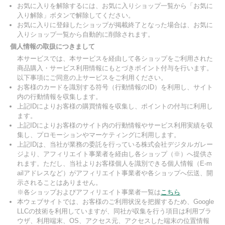
お気に入りを解除するには、お気に入りショップ一覧から「お気に
入り解除」ボタンで解除してください。
お気に入りに登録したショップが掲載終了となった場合は、お気に
入りショップ一覧から自動的に削除されます。
個人情報の取扱につきまして
本サービスでは、本サービスを経由して各ショップをご利用された
商品購入・サービス利用情報にもとづきポイント付与を行います。
以下事項にご同意の上サービスをご利用ください。
お客様のカードを識別する符号（行動情報のID）を利用し、サイト
内の行動情報を収集します。
上記IDによりお客様の購買情報を収集し、ポイントの付与に利用し
ます。
上記IDによりお客様のサイト内の行動情報やサービス利用実績を収
集し、プロモーションやマーケティングに利用します。
上記IDは、当社が業務の委託を行っている株式会社デジタルガレー
ジより、アフィリエイト事業者を経由し各ショップ（※）へ提供さ
れます。ただし、当社よりお客様個人を識別できる個人情報（E-m
ailアドレスなど）がアフィリエイト事業者や各ショップへ伝送、開
示されることはありません。
※各ショップおよびアフィリエイト事業者一覧は
こちら
本ウェブサイトでは、お客様のご利用状況を把握するため、Google
LLCの技術を利用していますが、同社が収集を行う項目は利用ブラ
ウザ、利用端末、OS、アクセス元、アクセスした端末の位置情報