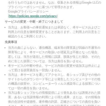
を行うものではありません。なお、収集される情報はGoogle LLCの
プライバシーポリシーに基づいて管理されます。
Googleプライバシーポリシー
(
https://policies.google.com/privacy
)
サービスの変更・中断・終了につきまして
当方は、お客様への事前通知または承諾なく、本サービスおよびご
利用上の注意を随時変更することがあります。ご利用上の注意をご
確認のうえご利用ください。
免責事項
当方の責によらない、通信機器、端末等の障害及び回線の不通等の
障害等により、本サービスの取扱いが遅延又は不能となった場合、
若しくは、当方が送信した情報に誤謬、脱落が生じた場合、そのた
めに生じた損害については、当方は責任を負いません。
本サービスの中断や停止、サービス内容の変更や追加又は停止によ
って受ける損害責任を一切負いません。
当方は、本サービスを通じてアクセスし、各ショップ及びその他の
サイトからのダウンロード等により発生したコンピューターその他
の機器の損害や、コンピューターウィルス感染等による損害につい
ては一切の責任を負いません。
当方は各ショップからの情報提供により発生あるいは誘発された損
害、あるいは当該情報の利用により得た成果、または、その情報自
体の合法性や道徳性、著作権の許諾、正確さについての責任を負い