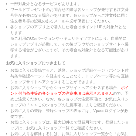
一部対象外となるサービスがあります。
ワールドプレゼントのお問合せの際は各ショップが発行する注文番
号等が必要になる場合があります。各ショップからご注文後に届く
注文番号等の記載のあるメールを必ず保管してください。
各ショップのアプリ上で購入した場合はポイントUPの対象外とな
ります。
※ご利用のOSバージョンやセキュリティソフトにより、自動的に
ショップアプリが起動して、その後ブラウザのショップサイトへ遷
移する場合がございますが、その場合も対象外となる可能性があり
ます。
お気に入りショップにつきまして
お気に入りに登録すると、以降、ショップ詳細ページ（ポイント付
与条件確認ページ）を経由することなく、トップページ等から直接
ショップサイトへアクセスすることができます。
お気に入りショップからショップサイトへアクセスする場合、
ポイ
ント付与条件等の各ショップの注意事項は表示されません
ので、予
めご注意ください。なお、各ショップの注意事項は、お気に入りシ
ョップの「＞＞このショップの注意事項」よりご確認ください。
お気に入りの登録、登録ショップの表示には、Vpassログインが必
要です。
お気に入りショップは、最大10件まで登録可能です。登録したショ
ップは、お気に入りショップ一覧でご確認ください。
お気に入りを解除するには、お気に入りショップ一覧から「お気に