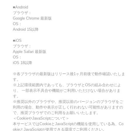
■Android
ブラウザ：
Google Chrome 最新版
OS：
Android 15以降
■iOS
ブラウザ：
Apple Safari 最新版
OS：
iOS 18以降
※各ブラウザの最新版はリリース後1ヶ月前後で動作確認いたしま
す。
※上記環境範囲内であっても、ブラウザとOSの組み合わせによ
り、 一部表示不具合や機能がご利用いただけない場合がありま
す。
※推奨以外のブラウザや、推奨以前のバージョンのブラウザをご
利用の場合、動作や表示が正しく行われない可能性がありますの
で、推奨ブラウザでのご利用をお願いいたします。
＜CookieやJavaScriptについて＞
本サービスではCookieとJavaScriptの機能を使用している為、Co
okieとJavaScriptが使用できる環境でご利用ください。