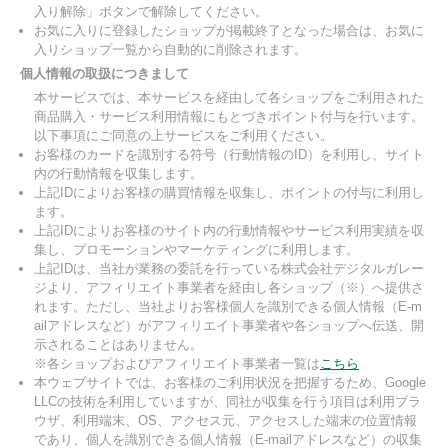
入り解除」ボタンで解除してください。
お気に入りに登録したショップが掲載終了となった場合は、お気に
入りショップ一覧から自動的に削除されます。
個人情報の取扱につきまして
本サービスでは、本サービスを経由して各ショップをご利用された
商品購入・サービス利用情報にもとづきポイント付与を行います。
以下事項にご同意の上サービスをご利用ください。
お客様のカードを識別する符号（行動情報のID）を利用し、サイト
内の行動情報を収集します。
上記IDによりお客様の購買情報を収集し、ポイントの付与に利用し
ます。
上記IDによりお客様のサイト内の行動情報やサービス利用実績を収
集し、プロモーションやマーケティングに利用します。
上記IDは、当社が業務の委託を行っている株式会社デジタルガレー
ジより、アフィリエイト事業者を経由し各ショップ（※）へ提供さ
れます。ただし、当社よりお客様個人を識別できる個人情報（E-m
ailアドレスなど）がアフィリエイト事業者や各ショップへ伝送、開
示されることはありません。
※各ショップおよびアフィリエイト事業者一覧は
こちら
本ウェブサイトでは、お客様のご利用状況を把握するため、Google
LLCの技術を利用していますが、同社が収集を行う項目は利用ブラ
ウザ、利用端末、OS、アクセス元、アクセスした端末の位置情報
であり、個人を識別できる個人情報（E-mailアドレスなど）の収集