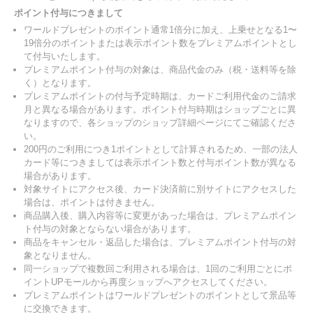
ポイント付与につきまして
ワールドプレゼントのポイント通常1倍分に加え、上乗せとなる1〜
19倍分のポイントまたは表示ポイント数をプレミアムポイントとし
て付与いたします。
プレミアムポイント付与の対象は、商品代金のみ（税・送料等を除
く）となります。
プレミアムポイントの付与予定時期は、カードご利用代金のご請求
月と異なる場合があります。ポイント付与時期はショップごとに異
なりますので、各ショップのショップ詳細ページにてご確認くださ
い。
200円のご利用につき1ポイントとして計算されるため、一部の法人
カード等につきましては表示ポイント数と付与ポイント数が異なる
場合があります。
対象サイトにアクセス後、カード決済前に別サイトにアクセスした
場合は、ポイントは付きません。
商品購入後、購入内容等に変更があった場合は、プレミアムポイン
ト付与の対象とならない場合があります。
商品をキャンセル・返品した場合は、プレミアムポイント付与の対
象となりません。
同一ショップで複数回ご利用される場合は、1回のご利用ごとにポ
イントUPモールから再度ショップへアクセスしてください。
プレミアムポイントはワールドプレゼントのポイントとして景品等
に交換できます。