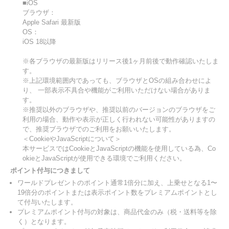
■iOS
ブラウザ：
Apple Safari 最新版
OS：
iOS 18以降
※各ブラウザの最新版はリリース後1ヶ月前後で動作確認いたしま
す。
※上記環境範囲内であっても、ブラウザとOSの組み合わせによ
り、 一部表示不具合や機能がご利用いただけない場合がありま
す。
※推奨以外のブラウザや、推奨以前のバージョンのブラウザをご
利用の場合、動作や表示が正しく行われない可能性がありますの
で、推奨ブラウザでのご利用をお願いいたします。
＜CookieやJavaScriptについて＞
本サービスではCookieとJavaScriptの機能を使用している為、Co
okieとJavaScriptが使用できる環境でご利用ください。
ポイント付与につきまして
ワールドプレゼントのポイント通常1倍分に加え、上乗せとなる1〜
19倍分のポイントまたは表示ポイント数をプレミアムポイントとし
て付与いたします。
プレミアムポイント付与の対象は、商品代金のみ（税・送料等を除
く）となります。