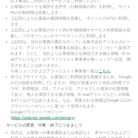
以下事項にご同意の上サービスをご利用ください。
お客様のカードを識別する符号（行動情報のID）を利用し、サイト
内の行動情報を収集します。
上記IDによりお客様の購買情報を収集し、ポイントの付与に利用し
ます。
上記IDによりお客様のサイト内の行動情報やサービス利用実績を収
集し、プロモーションやマーケティングに利用します。
上記IDは、当社が業務の委託を行っている株式会社デジタルガレー
ジより、アフィリエイト事業者を経由し各ショップ（※）へ提供さ
れます。ただし、当社よりお客様個人を識別できる個人情報（E-m
ailアドレスなど）がアフィリエイト事業者や各ショップへ伝送、開
示されることはありません。
※各ショップおよびアフィリエイト事業者一覧は
こちら
本ウェブサイトでは、お客様のご利用状況を把握するため、Google
LLCの技術を利用していますが、同社が収集を行う項目は利用ブラ
ウザ、利用端末、OS、アクセス元、アクセスした端末の位置情報
であり、個人を識別できる個人情報（E-mailアドレスなど）の収集
を行うものではありません。なお、収集される情報はGoogle LLCの
プライバシーポリシーに基づいて管理されます。
Googleプライバシーポリシー
(
https://policies.google.com/privacy
)
サービスの変更・中断・終了につきまして
当方は、お客様への事前通知または承諾なく、本サービスおよびご