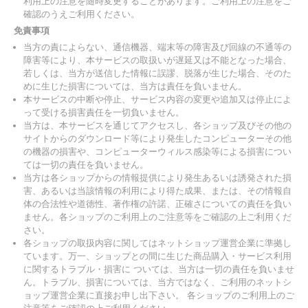
利用上の注意を随時変更することがあります。ご利用上の注意をご
確認のうえご利用ください。
免責事項
当方の責によらない、通信機器、端末等の障害及び回線の不通等の
障害等により、本サービスの取扱いが遅延又は不能となった場合、
若しくは、当方が送信した情報に誤謬、脱落が生じた場合、そのた
めに生じた損害については、当方は責任を負いません。
本サービスの中断や停止、サービス内容の変更や追加又は停止によ
って受ける損害責任を一切負いません。
当方は、本サービスを通じてアクセスし、各ショップ及びその他の
サイトからのダウンロード等により発生したコンピューターその他
の機器の損害や、コンピューターウィルス感染等による損害につい
ては一切の責任を負いません。
当方は各ショップからの情報提供により発生あるいは誘発された損
害、あるいは当該情報の利用により得た成果、または、その情報自
体の合法性や道徳性、著作権の許諾、正確さについての責任を負い
ません。各ショップのご利用上のご注意等をご確認の上ご利用くだ
さい。
各ショップの取扱内容に関してはネットショップ運営企業に準拠し
ています。万一、ショップとの間に生じた商品購入・サービス利用
に関するトラブル・損害に ついては、当方は一切の責任を負いませ
ん。トラブル、損害については、当方ではなく、ご利用のネットシ
ョップ運営企業に直接お申し出下さい。 各ショップのご利用上のご