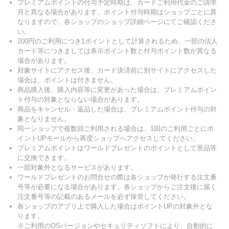
プレミアムポイントの付与予定時期は、カードご利用代金のご請求
月と異なる場合があります。ポイント付与時期はショップごとに異
なりますので、各ショップのショップ詳細ページにてご確認くださ
い。
200円のご利用につき1ポイントとして計算されるため、一部の法人
カード等につきましては表示ポイント数と付与ポイント数が異なる
場合があります。
対象サイトにアクセス後、カード決済前に別サイトにアクセスした
場合は、ポイントは付きません。
商品購入後、購入内容等に変更があった場合は、プレミアムポイン
ト付与の対象とならない場合があります。
商品をキャンセル・返品した場合は、プレミアムポイント付与の対
象となりません。
同一ショップで複数回ご利用される場合は、1回のご利用ごとにポ
イントUPモールから再度ショップへアクセスしてください。
プレミアムポイントはワールドプレゼントのポイントとして景品等
に交換できます。
一部対象外となるサービスがあります。
ワールドプレゼントのお問合せの際は各ショップが発行する注文番
号等が必要になる場合があります。各ショップからご注文後に届く
注文番号等の記載のあるメールを必ず保管してください。
各ショップのアプリ上で購入した場合はポイントUPの対象外とな
ります。
※ご利用のOSバージョンやセキュリティソフトにより、自動的に