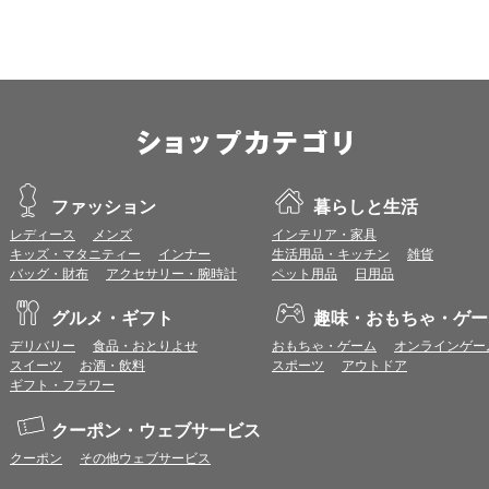
OS：
iOS 18以降
※各ブラウザの最新版はリリース後1ヶ月前後で動作確認いたします。
※上記環境範囲内であっても、ブラウザとOSの組み合わせにより、 一部表
ます。
※推奨以外のブラウザや、推奨以前のバージョンのブラウザをご利用の場合
すので、推奨ブラウザでのご利用をお願いいたします。
＜CookieやJavaScriptについて＞
ファッション
暮らしと生活
本サービスではCookieとJavaScriptの機能を使用している為、CookieとJa
レディース
メンズ
インテリア・家具
キッズ・マタニティー
インナー
生活用品・キッチン
雑貨
ポイント付与につきまして
バッグ・財布
アクセサリー・腕時計
ペット用品
日用品
ワールドプレゼントのポイント通常1倍分に加え、上乗せとなる1〜19倍分の
ントとして付与いたします。
グルメ・ギフト
趣味・おもちゃ・ゲー
プレミアムポイント付与の対象は、商品代金のみ（税・送料等を除く）となり
プレミアムポイントの付与予定時期は、カードご利用代金のご請求月と異なる
デリバリー
食品・おとりよせ
おもちゃ・ゲーム
オンラインゲー
とに異なりますので、各ショップのショップ詳細ページにてご確認ください。
スイーツ
お酒・飲料
スポーツ
アウトドア
200円のご利用につき1ポイントとして計算されるため、一部の法人カード等
ギフト・フラワー
が異なる場合があります。
対象サイトにアクセス後、カード決済前に別サイトにアクセスした場合は、ポ
クーポン・ウェブサービス
商品購入後、購入内容等に変更があった場合は、プレミアムポイント付与の対
クーポン
その他ウェブサービス
商品をキャンセル・返品した場合は、プレミアムポイント付与の対象となりま
同一ショップで複数回ご利用される場合は、1回のご利用ごとにポイントUPモ