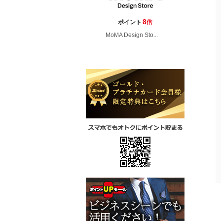
8
ポイント
倍
MoMA Design Sto...