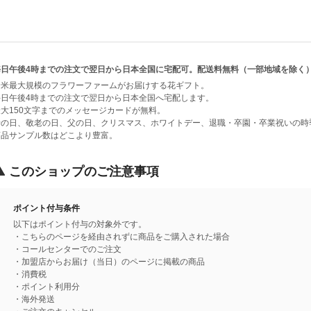
毎日午後4時までの注文で翌日から日本全国に宅配可。配送料無料（一部地域を除く
全米最大規模のフラワーファームがお届けする花ギフト。
毎日午後4時までの注文で翌日から日本全国へ宅配します。
最大150文字までのメッセージカードが無料。
母の日、敬老の日、父の日、クリスマス、ホワイトデー、退職・卒園・卒業祝いの時
商品サンプル数はどこより豊富。
このショップのご注意事項
ポイント付与条件
以下はポイント付与の対象外です。
・こちらのページを経由されずに商品をご購入された場合
・コールセンターでのご注文
・加盟店からお届け（当日）のページに掲載の商品
・消費税
・ポイント利用分
・海外発送