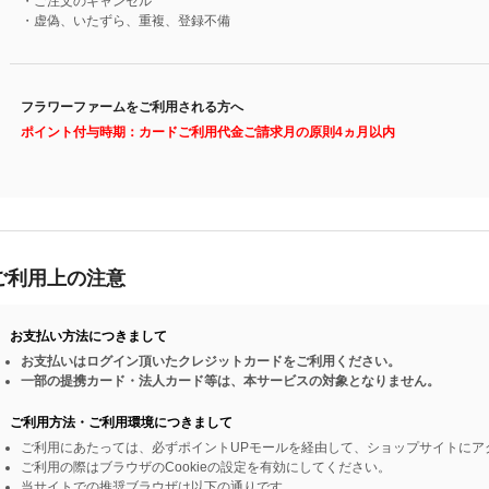
・ご注文のキャンセル
・虚偽、いたずら、重複、登録不備
フラワーファームをご利用される方へ
ポイント付与時期：カードご利用代金ご請求月の原則4ヵ月以内
ご利用上の注意
お支払い方法につきまして
お支払いはログイン頂いたクレジットカードをご利用ください。
一部の提携カード・法人カード等は、本サービスの対象となりません。
ご利用方法・ご利用環境につきまして
ご利用にあたっては、必ずポイントUPモールを経由して、ショップサイトにア
ご利用の際はブラウザのCookieの設定を有効にしてください。
当サイトでの推奨ブラウザは以下の通りです。