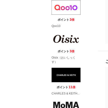
3
ポイント
倍
Qoo10
3
ポイント
倍
Oisix（おいしっく
す）
11
ポイント
倍
CHARLES & KEITH...