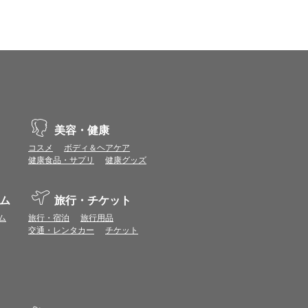
示不具合や機能がご利用いただけない場合があり
、動作や表示が正しく行われない可能性がありま
美容・健康
vaScriptが使用できる環境でご利用ください。
コスメ
ボディ＆ヘアケア
健康食品・サプリ
健康グッズ
ポイントまたは表示ポイント数をプレミアムポイ
ム
旅行・チケット
ます。
場合があります。ポイント付与時期はショップご
ム
旅行・宿泊
旅行用品
交通・レンタカー
チケット
につきましては表示ポイント数と付与ポイント数
イントは付きません。
象とならない場合があります。
せん。
ールから再度ショップへアクセスしてください。