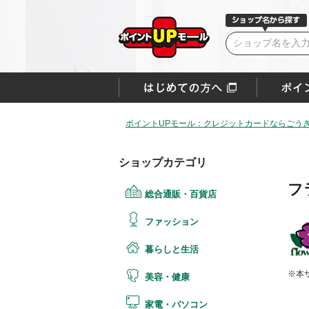
ポイントUPモール：クレジットカードならごうぎ
ショップカテゴリ
フ
総合通販・百貨店
ファッション
暮らしと生活
※本
美容・健康
家電・パソコン