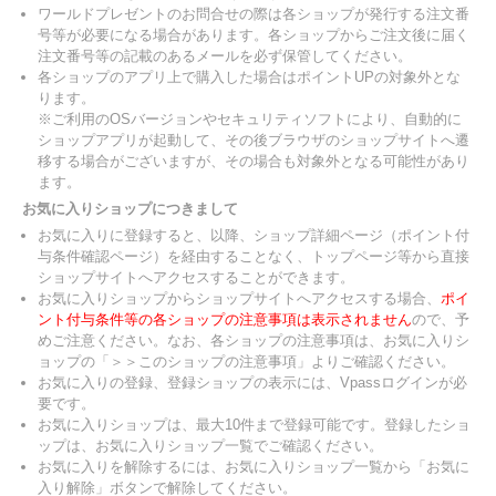
ワールドプレゼントのお問合せの際は各ショップが発行する注文番
号等が必要になる場合があります。各ショップからご注文後に届く
注文番号等の記載のあるメールを必ず保管してください。
各ショップのアプリ上で購入した場合はポイントUPの対象外とな
ります。
※ご利用のOSバージョンやセキュリティソフトにより、自動的に
ショップアプリが起動して、その後ブラウザのショップサイトへ遷
移する場合がございますが、その場合も対象外となる可能性があり
ます。
お気に入りショップにつきまして
お気に入りに登録すると、以降、ショップ詳細ページ（ポイント付
与条件確認ページ）を経由することなく、トップページ等から直接
ショップサイトへアクセスすることができます。
お気に入りショップからショップサイトへアクセスする場合、
ポイ
ント付与条件等の各ショップの注意事項は表示されません
ので、予
めご注意ください。なお、各ショップの注意事項は、お気に入りシ
ョップの「＞＞このショップの注意事項」よりご確認ください。
お気に入りの登録、登録ショップの表示には、Vpassログインが必
要です。
お気に入りショップは、最大10件まで登録可能です。登録したショ
ップは、お気に入りショップ一覧でご確認ください。
お気に入りを解除するには、お気に入りショップ一覧から「お気に
入り解除」ボタンで解除してください。