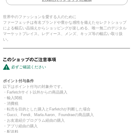
世界中のファッションを愛する人のために
ファーフェッチは有名ブランドや豊かな感性を備えたセレクトショップ
による幅広い品揃えからショッピングが楽しめる、唯一無二のデジタル
マーケットプレイス。レディース、メンズ、キッズ等の幅広い取り扱
い。
必ずご確認ください
ポイント付与条件
以下はポイント付与の対象外です。
・Farfetchサイト以外からの商品購入
・輸入関税
・消費税
・転売を目的とした購入とFarfetchが判断した場合
・Gucci、Fendi、Marla Aaron、Foundraeの商品購入
・お友達紹介プログラム経由の購入
・アプリ経由の購入
・配送料