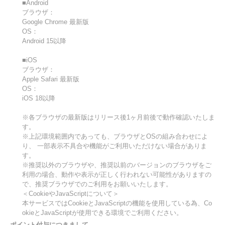
■Android
ブラウザ：
Google Chrome 最新版
OS：
Android 15以降
■iOS
ブラウザ：
Apple Safari 最新版
OS：
iOS 18以降
※各ブラウザの最新版はリリース後1ヶ月前後で動作確認いたしま
す。
※上記環境範囲内であっても、ブラウザとOSの組み合わせによ
り、 一部表示不具合や機能がご利用いただけない場合がありま
す。
※推奨以外のブラウザや、推奨以前のバージョンのブラウザをご
利用の場合、動作や表示が正しく行われない可能性がありますの
で、推奨ブラウザでのご利用をお願いいたします。
＜CookieやJavaScriptについて＞
本サービスではCookieとJavaScriptの機能を使用している為、Co
okieとJavaScriptが使用できる環境でご利用ください。
ポイント付与につきまして