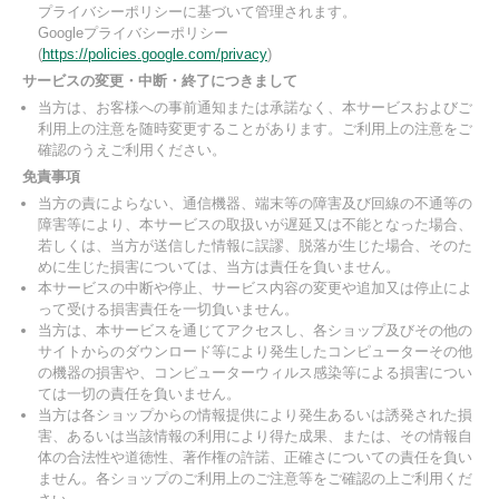
プライバシーポリシーに基づいて管理されます。
Googleプライバシーポリシー
(
https://policies.google.com/privacy
)
サービスの変更・中断・終了につきまして
当方は、お客様への事前通知または承諾なく、本サービスおよびご
利用上の注意を随時変更することがあります。ご利用上の注意をご
確認のうえご利用ください。
免責事項
当方の責によらない、通信機器、端末等の障害及び回線の不通等の
障害等により、本サービスの取扱いが遅延又は不能となった場合、
若しくは、当方が送信した情報に誤謬、脱落が生じた場合、そのた
めに生じた損害については、当方は責任を負いません。
本サービスの中断や停止、サービス内容の変更や追加又は停止によ
って受ける損害責任を一切負いません。
当方は、本サービスを通じてアクセスし、各ショップ及びその他の
サイトからのダウンロード等により発生したコンピューターその他
の機器の損害や、コンピューターウィルス感染等による損害につい
ては一切の責任を負いません。
当方は各ショップからの情報提供により発生あるいは誘発された損
害、あるいは当該情報の利用により得た成果、または、その情報自
体の合法性や道徳性、著作権の許諾、正確さについての責任を負い
ません。各ショップのご利用上のご注意等をご確認の上ご利用くだ