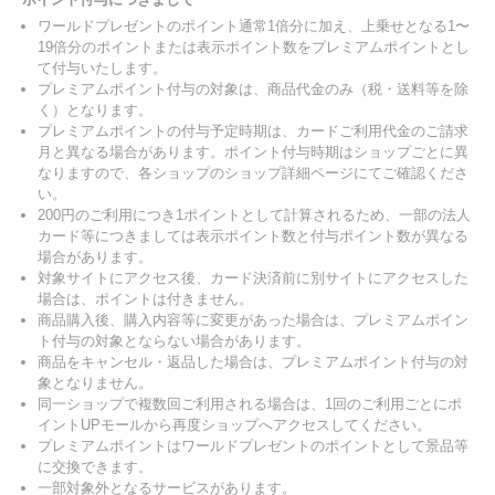
ワールドプレゼントのポイント通常1倍分に加え、上乗せとなる1〜
19倍分のポイントまたは表示ポイント数をプレミアムポイントとし
て付与いたします。
プレミアムポイント付与の対象は、商品代金のみ（税・送料等を除
く）となります。
プレミアムポイントの付与予定時期は、カードご利用代金のご請求
月と異なる場合があります。ポイント付与時期はショップごとに異
なりますので、各ショップのショップ詳細ページにてご確認くださ
い。
200円のご利用につき1ポイントとして計算されるため、一部の法人
カード等につきましては表示ポイント数と付与ポイント数が異なる
場合があります。
対象サイトにアクセス後、カード決済前に別サイトにアクセスした
場合は、ポイントは付きません。
商品購入後、購入内容等に変更があった場合は、プレミアムポイン
ト付与の対象とならない場合があります。
商品をキャンセル・返品した場合は、プレミアムポイント付与の対
象となりません。
同一ショップで複数回ご利用される場合は、1回のご利用ごとにポ
イントUPモールから再度ショップへアクセスしてください。
プレミアムポイントはワールドプレゼントのポイントとして景品等
に交換できます。
一部対象外となるサービスがあります。