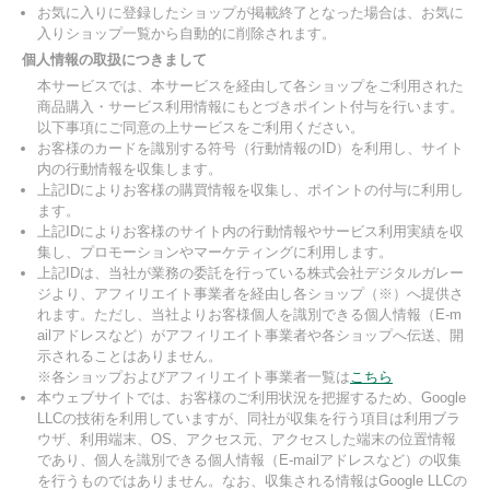
お気に入りに登録したショップが掲載終了となった場合は、お気に
入りショップ一覧から自動的に削除されます。
個人情報の取扱につきまして
本サービスでは、本サービスを経由して各ショップをご利用された
商品購入・サービス利用情報にもとづきポイント付与を行います。
以下事項にご同意の上サービスをご利用ください。
お客様のカードを識別する符号（行動情報のID）を利用し、サイト
内の行動情報を収集します。
上記IDによりお客様の購買情報を収集し、ポイントの付与に利用し
ます。
上記IDによりお客様のサイト内の行動情報やサービス利用実績を収
集し、プロモーションやマーケティングに利用します。
上記IDは、当社が業務の委託を行っている株式会社デジタルガレー
ジより、アフィリエイト事業者を経由し各ショップ（※）へ提供さ
れます。ただし、当社よりお客様個人を識別できる個人情報（E-m
ailアドレスなど）がアフィリエイト事業者や各ショップへ伝送、開
示されることはありません。
※各ショップおよびアフィリエイト事業者一覧は
こちら
本ウェブサイトでは、お客様のご利用状況を把握するため、Google
LLCの技術を利用していますが、同社が収集を行う項目は利用ブラ
ウザ、利用端末、OS、アクセス元、アクセスした端末の位置情報
であり、個人を識別できる個人情報（E-mailアドレスなど）の収集
を行うものではありません。なお、収集される情報はGoogle LLCの