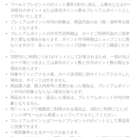
ワールドプレゼントのポイント通常1倍分に加え、上乗せとなる1〜
19倍分のポイントまたは表示ポイント数をプレミアムポイントとし
て付与いたします。
プレミアムポイント付与の対象は、商品代金のみ（税・送料等を除
く）となります。
プレミアムポイントの付与予定時期は、カードご利用代金のご請求
月と異なる場合があります。ポイント付与時期はショップごとに異
なりますので、各ショップのショップ詳細ページにてご確認くださ
い。
200円のご利用につき1ポイントとして計算されるため、一部の法人
カード等につきましては表示ポイント数と付与ポイント数が異なる
場合があります。
対象サイトにアクセス後、カード決済前に別サイトにアクセスした
場合は、ポイントは付きません。
商品購入後、購入内容等に変更があった場合は、プレミアムポイン
ト付与の対象とならない場合があります。
商品をキャンセル・返品した場合は、プレミアムポイント付与の対
象となりません。
同一ショップで複数回ご利用される場合は、1回のご利用ごとにポ
イントUPモールから再度ショップへアクセスしてください。
プレミアムポイントはワールドプレゼントのポイントとして景品等
に交換できます。
一部対象外となるサービスがあります。