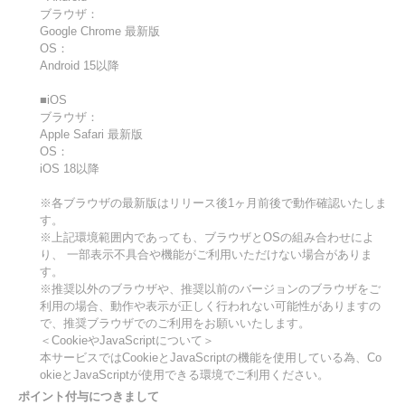
ブラウザ：
Google Chrome 最新版
OS：
Android 15以降
■iOS
ブラウザ：
Apple Safari 最新版
OS：
iOS 18以降
※各ブラウザの最新版はリリース後1ヶ月前後で動作確認いたしま
す。
※上記環境範囲内であっても、ブラウザとOSの組み合わせによ
り、 一部表示不具合や機能がご利用いただけない場合がありま
す。
※推奨以外のブラウザや、推奨以前のバージョンのブラウザをご
利用の場合、動作や表示が正しく行われない可能性がありますの
で、推奨ブラウザでのご利用をお願いいたします。
＜CookieやJavaScriptについて＞
本サービスではCookieとJavaScriptの機能を使用している為、Co
okieとJavaScriptが使用できる環境でご利用ください。
ポイント付与につきまして