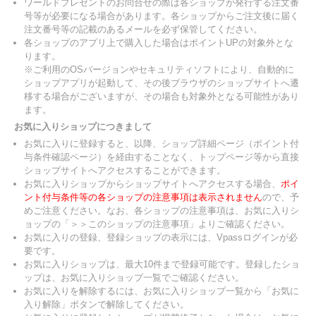
ワールドプレゼントのお問合せの際は各ショップが発行する注文番
号等が必要になる場合があります。各ショップからご注文後に届く
注文番号等の記載のあるメールを必ず保管してください。
各ショップのアプリ上で購入した場合はポイントUPの対象外とな
ります。
※ご利用のOSバージョンやセキュリティソフトにより、自動的に
ショップアプリが起動して、その後ブラウザのショップサイトへ遷
移する場合がございますが、その場合も対象外となる可能性があり
ます。
お気に入りショップにつきまして
お気に入りに登録すると、以降、ショップ詳細ページ（ポイント付
与条件確認ページ）を経由することなく、トップページ等から直接
ショップサイトへアクセスすることができます。
お気に入りショップからショップサイトへアクセスする場合、
ポイ
ント付与条件等の各ショップの注意事項は表示されません
ので、予
めご注意ください。なお、各ショップの注意事項は、お気に入りシ
ョップの「＞＞このショップの注意事項」よりご確認ください。
お気に入りの登録、登録ショップの表示には、Vpassログインが必
要です。
お気に入りショップは、最大10件まで登録可能です。登録したショ
ップは、お気に入りショップ一覧でご確認ください。
お気に入りを解除するには、お気に入りショップ一覧から「お気に
入り解除」ボタンで解除してください。