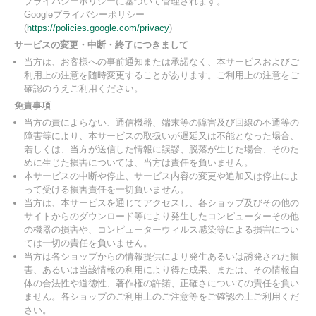
プライバシーポリシーに基づいて管理されます。
Googleプライバシーポリシー
(
https://policies.google.com/privacy
)
サービスの変更・中断・終了につきまして
当方は、お客様への事前通知または承諾なく、本サービスおよびご
利用上の注意を随時変更することがあります。ご利用上の注意をご
確認のうえご利用ください。
免責事項
当方の責によらない、通信機器、端末等の障害及び回線の不通等の
障害等により、本サービスの取扱いが遅延又は不能となった場合、
若しくは、当方が送信した情報に誤謬、脱落が生じた場合、そのた
めに生じた損害については、当方は責任を負いません。
本サービスの中断や停止、サービス内容の変更や追加又は停止によ
って受ける損害責任を一切負いません。
当方は、本サービスを通じてアクセスし、各ショップ及びその他の
サイトからのダウンロード等により発生したコンピューターその他
の機器の損害や、コンピューターウィルス感染等による損害につい
ては一切の責任を負いません。
当方は各ショップからの情報提供により発生あるいは誘発された損
害、あるいは当該情報の利用により得た成果、または、その情報自
体の合法性や道徳性、著作権の許諾、正確さについての責任を負い
ません。各ショップのご利用上のご注意等をご確認の上ご利用くだ
さい。