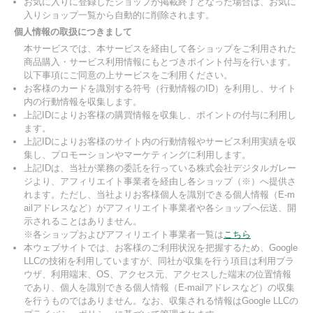
お気に入りに登録したショップが掲載終了となった場合は、お気に
入りショップ一覧から自動的に削除されます。
個人情報の取扱につきまして
本サービスでは、本サービスを経由して各ショップをご利用された
商品購入・サービス利用情報にもとづきポイント付与を行います。
以下事項にご同意の上サービスをご利用ください。
お客様のカードを識別する符号（行動情報のID）を利用し、サイト
内の行動情報を収集します。
上記IDによりお客様の購買情報を収集し、ポイントの付与に利用し
ます。
上記IDによりお客様のサイト内の行動情報やサービス利用実績を収
集し、プロモーションやマーケティングに利用します。
上記IDは、当社が業務の委託を行っている株式会社デジタルガレー
ジより、アフィリエイト事業者を経由し各ショップ（※）へ提供さ
れます。ただし、当社よりお客様個人を識別できる個人情報（E-m
ailアドレスなど）がアフィリエイト事業者や各ショップへ伝送、開
示されることはありません。
※各ショップおよびアフィリエイト事業者一覧は
こちら
本ウェブサイトでは、お客様のご利用状況を把握するため、Google
LLCの技術を利用していますが、同社が収集を行う項目は利用ブラ
ウザ、利用端末、OS、アクセス元、アクセスした端末の位置情報
であり、個人を識別できる個人情報（E-mailアドレスなど）の収集
を行うものではありません。なお、収集される情報はGoogle LLCの