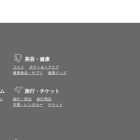
vaScriptが使用できる環境でご利用ください。
ポイントまたは表示ポイント数をプレミアムポイ
ます。
場合があります。ポイント付与時期はショップご
美容・健康
コスメ
ボディ＆ヘアケア
につきましては表示ポイント数と付与ポイント数
健康食品・サプリ
健康グッズ
イントは付きません。
象とならない場合があります。
ム
旅行・チケット
せん。
ールから再度ショップへアクセスしてください。
ム
旅行・宿泊
旅行用品
ます。
交通・レンタカー
チケット
になる場合があります。各ショップからご注文後
リが起動して、その後ブラウザのショップサイ
。