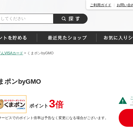
ご利用ガイド
お問い合
んVISAカード
>
くまポンbyGMO
まポンbyGMO
3
倍
ポイント
サービスでのポイント倍率は予告なく変更になる場合がございます。