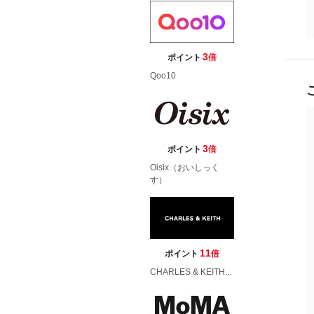
3
ポイント
倍
Qoo10
3
ポイント
倍
Oisix（おいしっく
す）
11
ポイント
倍
CHARLES & KEITH...