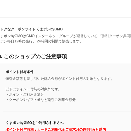
トクなクーポンサイト くまポンbyGMO
まポンbyGMOはGMOインターネットグループが運営している 「割引クーポン共同
ポン毎日12時に発行。 24時間の制限で販売します。
このショップのご注意事項
ポイント付与条件
値引金額等を差し引いた購入金額がポイント付与の対象となります。
以下はポイント付与の対象外です。
・ポイントご利用金額分
・クーポンやギフト券など割引ご利用金額分
くまポンbyGMOをご利用される方へ
ポイント付与時期：カードご利用代金ご請求月の原則4ヵ月以内