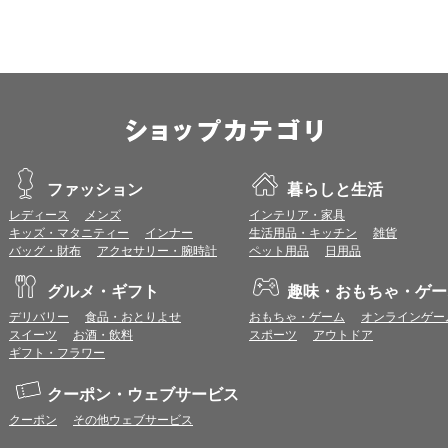
すので、推奨ブラウザでのご利用をお願いいたします。
＜CookieやJavaScriptについて＞
本サービスではCookieとJavaScriptの機能を使用している為、CookieとJa
ポイント付与につきまして
ワールドプレゼントのポイント通常1倍分に加え、上乗せとなる1〜19倍分の
ントとして付与いたします。
プレミアムポイント付与の対象は、商品代金のみ（税・送料等を除く）となり
プレミアムポイントの付与予定時期は、カードご利用代金のご請求月と異なる
ファッション
暮らしと生活
とに異なりますので、各ショップのショップ詳細ページにてご確認ください。
レディース
メンズ
インテリア・家具
200円のご利用につき1ポイントとして計算されるため、一部の法人カード等
キッズ・マタニティー
インナー
生活用品・キッチン
雑貨
が異なる場合があります。
バッグ・財布
アクセサリー・腕時計
ペット用品
日用品
対象サイトにアクセス後、カード決済前に別サイトにアクセスした場合は、ポ
商品購入後、購入内容等に変更があった場合は、プレミアムポイント付与の対
グルメ・ギフト
趣味・おもちゃ・ゲー
商品をキャンセル・返品した場合は、プレミアムポイント付与の対象となりま
同一ショップで複数回ご利用される場合は、1回のご利用ごとにポイントUPモ
デリバリー
食品・おとりよせ
おもちゃ・ゲーム
オンラインゲー
プレミアムポイントはワールドプレゼントのポイントとして景品等に交換でき
スイーツ
お酒・飲料
スポーツ
アウトドア
一部対象外となるサービスがあります。
ギフト・フラワー
ワールドプレゼントのお問合せの際は各ショップが発行する注文番号等が必要
に届く注文番号等の記載のあるメールを必ず保管してください。
クーポン・ウェブサービス
各ショップのアプリ上で購入した場合はポイントUPの対象外となります。
クーポン
その他ウェブサービス
※ご利用のOSバージョンやセキュリティソフトにより、自動的にショップアプ
トへ遷移する場合がございますが、その場合も対象外となる可能性があります