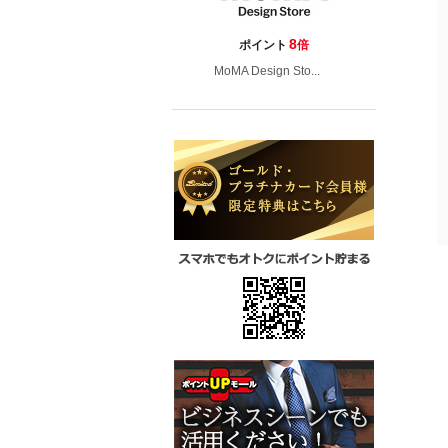
8
ポイント
倍
MoMA Design Sto...