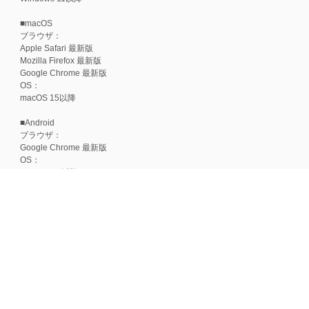
■macOS
ブラウザ：
Apple Safari 最新版
Mozilla Firefox 最新版
Google Chrome 最新版
OS：
macOS 15以降
■Android
ブラウザ：
Google Chrome 最新版
OS：
Android 15以降
■iOS
ブラウザ：
Apple Safari 最新版
OS：
iOS 18以降
※各ブラウザの最新版はリリース後1ヶ月前後で動作確認いたします。
※上記環境範囲内であっても、ブラウザとOSの組み合わせにより、 一部表
ます。
※推奨以外のブラウザや、推奨以前のバージョンのブラウザをご利用の場合