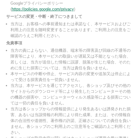
Googleプライバシーポリシー
(
https://policies.google.com/privacy
)
サービスの変更・中断・終了につきまして
当方は、お客様への事前通知または承諾なく、本サービスおよびご
利用上の注意を随時変更することがあります。ご利用上の注意をご
確認のうえご利用ください。
免責事項
当方の責によらない、通信機器、端末等の障害及び回線の不通等の
障害等により、本サービスの取扱いが遅延又は不能となった場合、
若しくは、当方が送信した情報に誤謬、脱落が生じた場合、そのた
めに生じた損害については、当方は責任を負いません。
本サービスの中断や停止、サービス内容の変更や追加又は停止によ
って受ける損害責任を一切負いません。
当方は、本サービスを通じてアクセスし、各ショップ及びその他の
サイトからのダウンロード等により発生したコンピューターその他
の機器の損害や、コンピューターウィルス感染等による損害につい
ては一切の責任を負いません。
当方は各ショップからの情報提供により発生あるいは誘発された損
害、あるいは当該情報の利用により得た成果、または、その情報自
体の合法性や道徳性、著作権の許諾、正確さについての責任を負い
ません。各ショップのご利用上のご注意等をご確認の上ご利用くだ
さい。