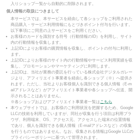
入りショップ一覧から自動的に削除されます。
個人情報の取扱につきまして
本サービスでは、本サービスを経由して各ショップをご利用された
商品購入・サービス利用情報にもとづきポイント付与を行います。
以下事項にご同意の上サービスをご利用ください。
お客様のカードを識別する符号（行動情報のID）を利用し、サイト
内の行動情報を収集します。
上記IDによりお客様の購買情報を収集し、ポイントの付与に利用し
ます。
上記IDによりお客様のサイト内の行動情報やサービス利用実績を収
集し、プロモーションやマーケティングに利用します。
上記IDは、当社が業務の委託を行っている株式会社デジタルガレー
ジより、アフィリエイト事業者を経由し各ショップ（※）へ提供さ
れます。ただし、当社よりお客様個人を識別できる個人情報（E-m
ailアドレスなど）がアフィリエイト事業者や各ショップへ伝送、開
示されることはありません。
※各ショップおよびアフィリエイト事業者一覧は
こちら
本ウェブサイトでは、お客様のご利用状況を把握するため、Google
LLCの技術を利用していますが、同社が収集を行う項目は利用ブラ
ウザ、利用端末、OS、アクセス元、アクセスした端末の位置情報
であり、個人を識別できる個人情報（E-mailアドレスなど）の収集
を行うものではありません。なお、収集される情報はGoogle LLCの
プライバシーポリシーに基づいて管理されます。