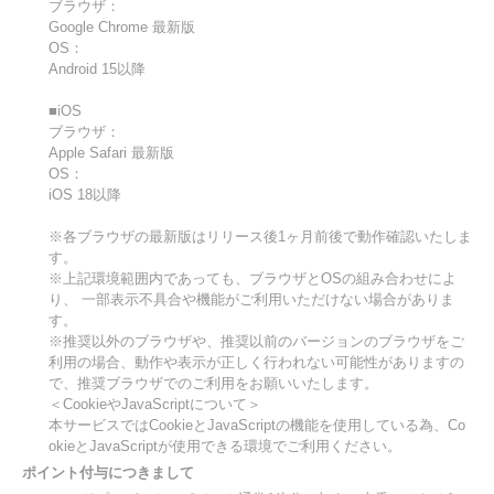
ブラウザ：
Google Chrome 最新版
OS：
Android 15以降
■iOS
ブラウザ：
Apple Safari 最新版
OS：
iOS 18以降
※各ブラウザの最新版はリリース後1ヶ月前後で動作確認いたしま
す。
※上記環境範囲内であっても、ブラウザとOSの組み合わせによ
り、 一部表示不具合や機能がご利用いただけない場合がありま
す。
※推奨以外のブラウザや、推奨以前のバージョンのブラウザをご
利用の場合、動作や表示が正しく行われない可能性がありますの
で、推奨ブラウザでのご利用をお願いいたします。
＜CookieやJavaScriptについて＞
本サービスではCookieとJavaScriptの機能を使用している為、Co
okieとJavaScriptが使用できる環境でご利用ください。
ポイント付与につきまして