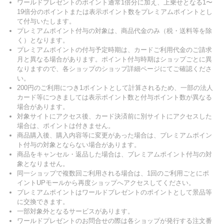
ワールドプレゼントのポイント通常1倍分に加え、上乗せとなる1〜
19倍分のポイントまたは表示ポイント数をプレミアムポイントとし
て付与いたします。
プレミアムポイント付与の対象は、商品代金のみ（税・送料等を除
く）となります。
プレミアムポイントの付与予定時期は、カードご利用代金のご請求
月と異なる場合があります。ポイント付与時期はショップごとに異
なりますので、各ショップのショップ詳細ページにてご確認くださ
い。
200円のご利用につき1ポイントとして計算されるため、一部の法人
カード等につきましては表示ポイント数と付与ポイント数が異なる
場合があります。
対象サイトにアクセス後、カード決済前に別サイトにアクセスした
場合は、ポイントは付きません。
商品購入後、購入内容等に変更があった場合は、プレミアムポイン
ト付与の対象とならない場合があります。
商品をキャンセル・返品した場合は、プレミアムポイント付与の対
象となりません。
同一ショップで複数回ご利用される場合は、1回のご利用ごとにポ
イントUPモールから再度ショップへアクセスしてください。
プレミアムポイントはワールドプレゼントのポイントとして景品等
に交換できます。
一部対象外となるサービスがあります。
ワールドプレゼントのお問合せの際は各ショップが発行する注文番