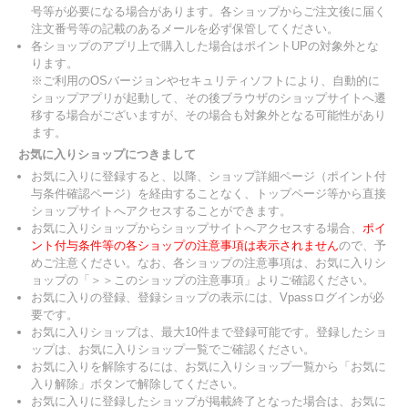
号等が必要になる場合があります。各ショップからご注文後に届く
注文番号等の記載のあるメールを必ず保管してください。
各ショップのアプリ上で購入した場合はポイントUPの対象外とな
ります。
※ご利用のOSバージョンやセキュリティソフトにより、自動的に
ショップアプリが起動して、その後ブラウザのショップサイトへ遷
移する場合がございますが、その場合も対象外となる可能性があり
ます。
お気に入りショップにつきまして
お気に入りに登録すると、以降、ショップ詳細ページ（ポイント付
与条件確認ページ）を経由することなく、トップページ等から直接
ショップサイトへアクセスすることができます。
お気に入りショップからショップサイトへアクセスする場合、
ポイ
ント付与条件等の各ショップの注意事項は表示されません
ので、予
めご注意ください。なお、各ショップの注意事項は、お気に入りシ
ョップの「＞＞このショップの注意事項」よりご確認ください。
お気に入りの登録、登録ショップの表示には、Vpassログインが必
要です。
お気に入りショップは、最大10件まで登録可能です。登録したショ
ップは、お気に入りショップ一覧でご確認ください。
お気に入りを解除するには、お気に入りショップ一覧から「お気に
入り解除」ボタンで解除してください。
お気に入りに登録したショップが掲載終了となった場合は、お気に