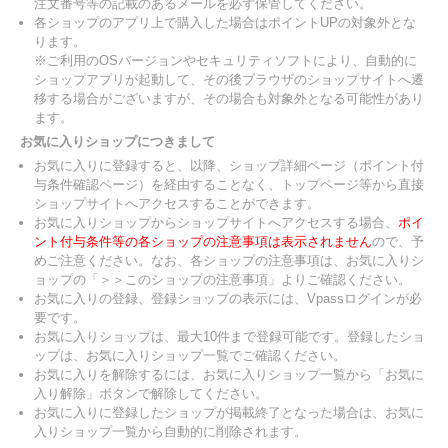
注文番号等の記載のあるメールを必ず保管してください。
各ショップのアプリ上で購入した場合はポイントUPの対象外とな
ります。
※ご利用のOSバージョンやセキュリティソフトにより、自動的に
ショップアプリが起動して、その後ブラウザのショップサイトへ遷
移する場合がございますが、その場合も対象外となる可能性があり
ます。
お気に入りショップにつきまして
お気に入りに登録すると、以降、ショップ詳細ページ（ポイント付
与条件確認ページ）を経由することなく、トップページ等から直接
ショップサイトへアクセスすることができます。
お気に入りショップからショップサイトへアクセスする場合、
ポイ
ント付与条件等の各ショップの注意事項は表示されません
ので、予
めご注意ください。なお、各ショップの注意事項は、お気に入りシ
ョップの「＞＞このショップの注意事項」よりご確認ください。
お気に入りの登録、登録ショップの表示には、Vpassログインが必
要です。
お気に入りショップは、最大10件まで登録可能です。登録したショ
ップは、お気に入りショップ一覧でご確認ください。
お気に入りを解除するには、お気に入りショップ一覧から「お気に
入り解除」ボタンで解除してください。
お気に入りに登録したショップが掲載終了となった場合は、お気に
入りショップ一覧から自動的に削除されます。