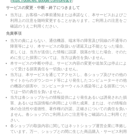
(
https://policies.google.com/privacy
)
サービスの変更・中断・終了につきまして
当方は、お客様への事前通知または承諾なく、本サービスおよびご
利用上の注意を随時変更することがあります。ご利用上の注意をご
確認のうえご利用ください。
免責事項
当方の責によらない、通信機器、端末等の障害及び回線の不通等の
障害等により、本サービスの取扱いが遅延又は不能となった場合、
若しくは、当方が送信した情報に誤謬、脱落が生じた場合、そのた
めに生じた損害については、当方は責任を負いません。
本サービスの中断や停止、サービス内容の変更や追加又は停止によ
って受ける損害責任を一切負いません。
当方は、本サービスを通じてアクセスし、各ショップ及びその他の
サイトからのダウンロード等により発生したコンピューターその他
の機器の損害や、コンピューターウィルス感染等による損害につい
ては一切の責任を負いません。
当方は各ショップからの情報提供により発生あるいは誘発された損
害、あるいは当該情報の利用により得た成果、または、その情報自
体の合法性や道徳性、著作権の許諾、正確さについての責任を負い
ません。各ショップのご利用上のご注意等をご確認の上ご利用くだ
さい。
各ショップの取扱内容に関してはネットショップ運営企業に準拠し
ています。万一、ショップとの間に生じた商品購入・サービス利用