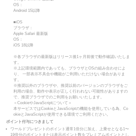
OS：
Android 15以降
■iOS
ブラウザ：
Apple Safari 最新版
OS：
iOS 18以降
※各ブラウザの最新版はリリース後1ヶ月前後で動作確認いたしま
す。
※上記環境範囲内であっても、ブラウザとOSの組み合わせによ
り、 一部表示不具合や機能がご利用いただけない場合がありま
す。
※推奨以外のブラウザや、推奨以前のバージョンのブラウザをご
利用の場合、動作や表示が正しく行われない可能性がありますの
で、推奨ブラウザでのご利用をお願いいたします。
＜CookieやJavaScriptについて＞
本サービスではCookieとJavaScriptの機能を使用している為、Co
okieとJavaScriptが使用できる環境でご利用ください。
ポイント付与につきまして
ワールドプレゼントのポイント通常1倍分に加え、上乗せとなる1〜
19倍分のポイントまたは表示ポイント数をプレミアムポイントとし