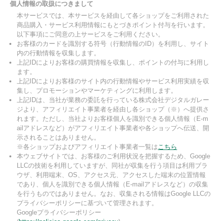
個人情報の取扱につきまして
本サービスでは、本サービスを経由して各ショップをご利用された
商品購入・サービス利用情報にもとづきポイント付与を行います。
以下事項にご同意の上サービスをご利用ください。
お客様のカードを識別する符号（行動情報のID）を利用し、サイト
内の行動情報を収集します。
上記IDによりお客様の購買情報を収集し、ポイントの付与に利用し
ます。
上記IDによりお客様のサイト内の行動情報やサービス利用実績を収
集し、プロモーションやマーケティングに利用します。
上記IDは、当社が業務の委託を行っている株式会社デジタルガレー
ジより、アフィリエイト事業者を経由し各ショップ（※）へ提供さ
れます。ただし、当社よりお客様個人を識別できる個人情報（E-m
ailアドレスなど）がアフィリエイト事業者や各ショップへ伝送、開
示されることはありません。
※各ショップおよびアフィリエイト事業者一覧は
こちら
本ウェブサイトでは、お客様のご利用状況を把握するため、Google
LLCの技術を利用していますが、同社が収集を行う項目は利用ブラ
ウザ、利用端末、OS、アクセス元、アクセスした端末の位置情報
であり、個人を識別できる個人情報（E-mailアドレスなど）の収集
を行うものではありません。なお、収集される情報はGoogle LLCの
プライバシーポリシーに基づいて管理されます。
Googleプライバシーポリシー