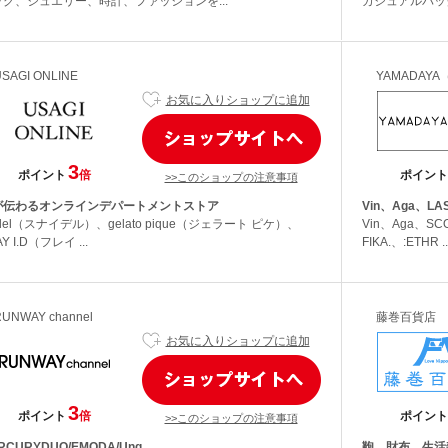
ッグ、ジュエリー、時計、ファッションを...
カジュアルバッ
USAGI ONLINE
YAMADAY
お気に入りショップに追加
3
ポイント
倍
ポイント
>>このショップの注意事項
が伝わるオンラインデパートメントストア
Vin、Aga、L
idel（スナイデル）、gelato pique（ジェラート ピケ）、
Vin、Aga、SC
Y I.D（フレイ ...
FIKA.、:ETHR ..
RUNWAY channel
藤巻百貨店
お気に入りショップに追加
3
ポイント
倍
ポイント
>>このショップの注意事項
RCURYDUO/EMODA/Ung...
鞄、財布、生活