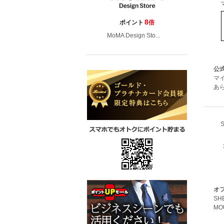
8
ポイント
倍
MoMA Design Sto...
公
マ
あ
オ
SH
MO