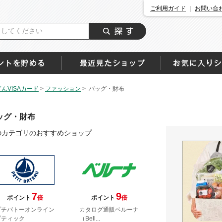
ご利用ガイド
お問い合
んVISAカード
>
ファッション
>
バッグ・財布
ッグ・財布
のカテゴリのおすすめショップ
7
9
ポイント
倍
ポイント
倍
プチバトーオンライン
カタログ通販ベルーナ
ブティック
（Bell...