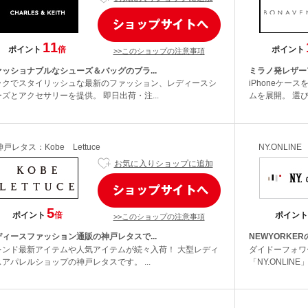
11
ポイント
倍
ポイント
>>このショップの注意事項
ァッショナブルなシューズ＆バッグのブラ...
ミラノ発レザー
ックでスタイリッシュな最新のファッション、レディースシ
iPhoneケ
ズとアクセサリーを提供。 即日出荷・注...
ムを展開。 選び
神戸レタス：Kobe Lettuce
NY.ONLINE
お気に入りショップに追加
5
ポイント
倍
ポイント
>>このショップの注意事項
ディースファッション通販の神戸レタスで...
NEWYORKER
レンド最新アイテムや人気アイテムが続々入荷！ 大型レディ
ダイドーフォワ
アパレルショップの神戸レタスです。 ...
「NY.ONLIN