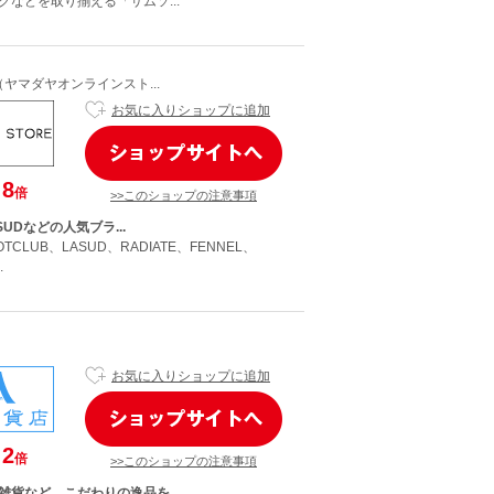
グなどを取り揃える「サムソ...
A（ヤマダヤオンラインスト...
お気に入りショップに追加
8
倍
>>このショップの注意事項
ASUDなどの人気ブラ...
OTCLUB、LASUD、RADIATE、FENNEL、
.
お気に入りショップに追加
2
倍
>>このショップの注意事項
雑貨など、こだわりの逸品を...