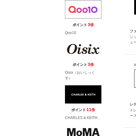
3
ポイント
倍
フ
Qoo10
シ
ュー
3
ポイント
倍
Oisix（おいしっく
す）
レ
11
ポイント
倍
ト
ース
CHARLES & KEITH...