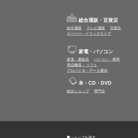
総合通販・百貨店
総合通販
テレビ通販
百貨店
スーパー・ドラッグストア
家電・パソコン
家電・量販店
パソコン・携帯
周辺機器・ ソフト
プロバイダ・データ通信
本・CD・DVD
総合ショップ
専門店
■
ショップを探す