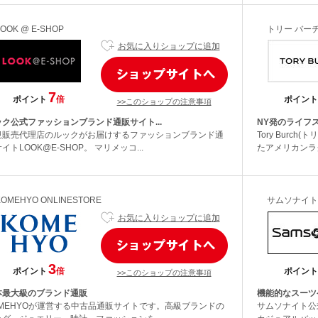
LOOK @ E-SHOP
トリー バー
お気に入りショップに追加
7
ポイント
倍
ポイント
>>このショップの注意事項
ック公式ファッションブランド通販サイト...
NY発のライフス
規販売代理店のルックがお届けするファッションブランド通
Tory Burc
イトLOOK@E-SHOP。 マリメッコ...
たアメリカンラグ
KOMEHYO ONLINESTORE
サムソナイト
お気に入りショップに追加
3
ポイント
倍
ポイント
>>このショップの注意事項
本最大級のブランド通販
機能的なスーツ
OMEHYOが運営する中古品通販サイトです。高級ブランドの
サムソナイト公