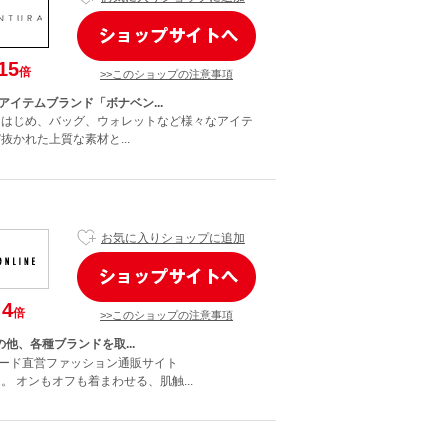
15
倍
>>このショップの注意事項
アイテムブランド「ボナベン...
ースをはじめ、バッグ、ウォレットなど様々なアイテ
抜かれた上質な素材と...
お気に入りショップに追加
4
倍
>>このショップの注意事項
の他、各種ブランドを取...
ード直営ファッション通販サイト
E」。 オンもオフも着まわせる、肌触...