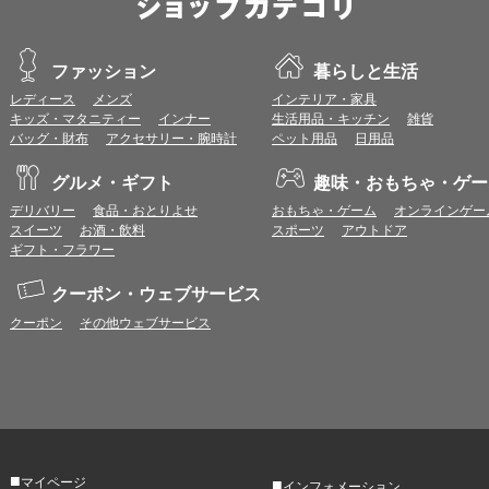
ファッション
暮らしと生活
レディース
メンズ
インテリア・家具
キッズ・マタニティー
インナー
生活用品・キッチン
雑貨
バッグ・財布
アクセサリー・腕時計
ペット用品
日用品
グルメ・ギフト
趣味・おもちゃ・ゲー
デリバリー
食品・おとりよせ
おもちゃ・ゲーム
オンラインゲー
スイーツ
お酒・飲料
スポーツ
アウトドア
ギフト・フラワー
クーポン・ウェブサービス
クーポン
その他ウェブサービス
■
マイページ
■
インフォメーション