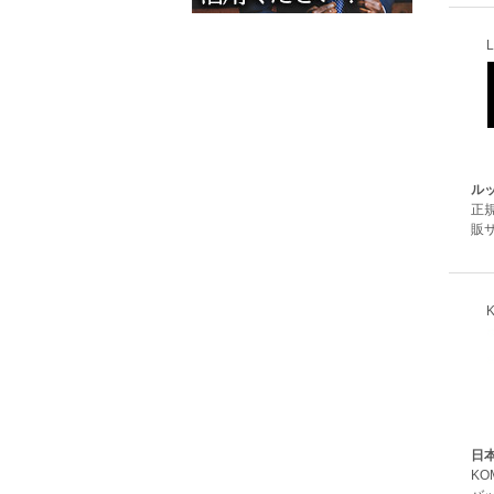
ル
正
販サ
日
K