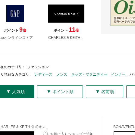
9
11
ポイント
倍
ポイント
倍
Gapオンラインストア
CHARLES & KEITH...
現在のカテゴリ
：
ファッション
より詳細なカテゴリ
：
レディース
メンズ
キッズ・マタニティー
インナー
バ
▼
▼
▼
人気順
ポイント順
名前順
CHARLES & KEITH 公式オン...
BONAVENT
お気に入りショップに追加