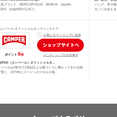
気ブランド、MERCURYDUO、MURUA、dazzlin、
バッグ、革小物
ODA、Ungrid等の公式フ...
モノに出会える』
カンペール オフィシャルオンラインストア
お気に入りショップに追加
6
ポイント
倍
>>このショップの注意事項
MPER（カンペール）オフィシャルオ...
ンペールは4世代で1世紀以上も靴づくりに携わってきた伝統
景に、1975年にスペインのマヨルカ島...