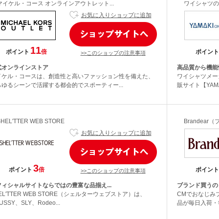
マイケル・コース オンラインアウトレット...
ワイシャツの
お気に入りショップに追加
11
ポイント
倍
ポイント
>>このショップの注意事項
式オンラインストア
高品質から機能
イケル・コースは、創造性と高いファッション性を備えた、
ワイシャツメー
らゆるシーンで活躍する都会的でスポーティー...
販サイト【YAMAKI
SHEL'TTER WEB STORE
Brandea
お気に入りショップに追加
3
ポイント
倍
ポイント
>>このショップの注意事項
フィシャルサイトならではの豊富な品揃え...
ブランド買うの
EL'TTER WEB STORE（シェルターウェブストア）は、
CMでおなじみ
USSY、SLY、Rodeo...
品が毎日入荷・毎