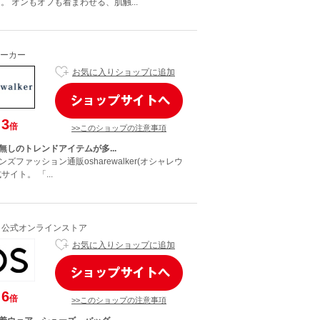
E」。 オンもオフも着まわせる、肌触...
ーカー
お気に入りショップに追加
3
倍
>>このショップの注意事項
無しのトレンドアイテムが多...
ズファッション通販osharewalker(オシャレウ
イト。 「...
）公式オンラインストア
お気に入りショップに追加
6
倍
>>このショップの注意事項