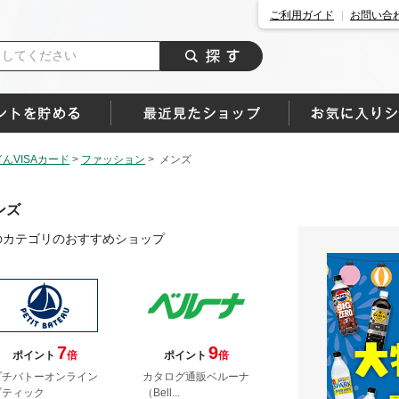
ご利用ガイド
お問い合
んVISAカード
>
ファッション
>
メンズ
ンズ
のカテゴリのおすすめショップ
7
9
ポイント
倍
ポイント
倍
プチバトーオンライン
カタログ通販ベルーナ
ブティック
（Bell...