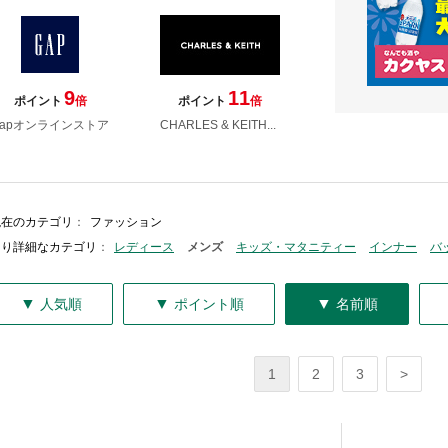
9
11
ポイント
倍
ポイント
倍
Gapオンラインストア
CHARLES & KEITH...
現在のカテゴリ
：
ファッション
より詳細なカテゴリ
：
レディース
メンズ
キッズ・マタニティー
インナー
バ
▼
▼
▼
人気順
ポイント順
名前順
1
2
3
>