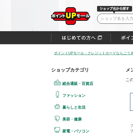
ポイントUPモール：クレジットカードならごうぎ
ショップカテゴリ
メ
こ
総合通販・百貨店
ファッション
暮らしと生活
美容・健康
家電・パソコン