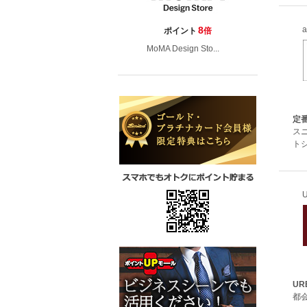
8
ポイント
倍
MoMA Design Sto...
定
ス
トシ
UR
都