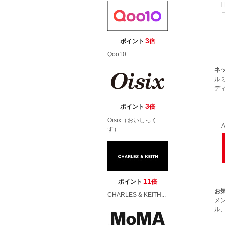
3
ポイント
倍
Qoo10
ネ
ル
デ
3
ポイント
倍
Oisix（おいしっく
す）
11
ポイント
倍
お
CHARLES & KEITH...
メ
ル