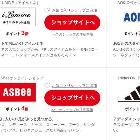
i LUMINE（アイルミネ）
AOKI公式
お気に入りショップに追加
3
ポイント
倍
ポイント
>>このショップの注意事項
ットでお出かけ アイルミネ
あなたのスタイリ
ミネの人気ショップから一押しのアイテムをトータルにコー
AOKI公式オ
ィネート。レディースアイテムはもちろんメン...
ツ・ネクタイな
ASBeeオンラインショップ
adidas ONL
お気に入りショップに追加
4
ポイント
倍
ポイント
>>このショップの注意事項
気に入りの1足がきっと見つかる。
アディダス ジャ
ンズ、レディース、キッズ、スニーカー、ブーツ、サンダ
各スポーツ、フ
、パンプス、ビジネスシューズなど幅広いジャン...
い。