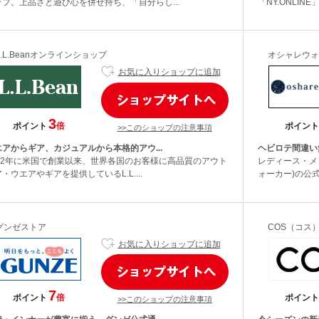
ップ。上品さと遊び心を併せ持ち、「自分らし...
「NY.ONLIN
L.L.Beanオンラインショップ
オシャレウォ
お気に入りショップに追加
3
ポイント
倍
ポイント
>>このショップの注意事項
エアからギア、カジュアルから本格的アウ...
ヘビロテ間違い
912年に米国で創業以来、世界各国のお客様に高品質のアウト
レディース・メン
・ウエアやギアを提供しているL.L....
ォーカー)の公式サ
グンゼストア
COS（コス
お気に入りショップに追加
7
ポイント
倍
ポイント
>>このショップの注意事項