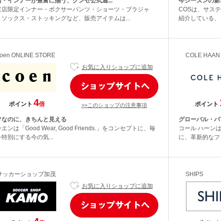
着・インナーが豊富に揃う、グンゼ公式通...
今シーズンの新
営店限定インナー・ボクサーパンツ・ショーツ・ブラジャ
COSは、サス
・ソックス・ストッキングなど、販売アイテムは...
紹介している、
oen ONLINE STORE
COLE HA
お気に入りショップに追加
4
ポイント
倍
ポイント
>>このショップの注意事項
フなのに、きちんと見える
グローバル・パ
エンは「Good Wear, Good Friends.」をコンセプトに、毎
コール ハーン
特別にする今の気...
に、革新的なフ
サッカーショップ加茂
SHIPS
お気に入りショップに追加