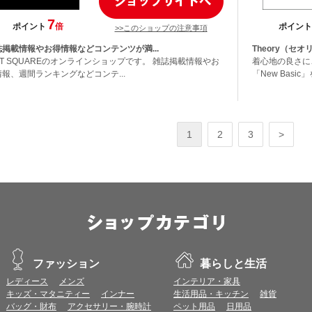
7
ポイント
倍
ポイント
>>このショップの注意事項
誌掲載情報やお得情報などコンテンツが満...
Theory（セ
IT SQUAREのオンラインショップです。 雑誌掲載情報やお
着心地の良さに
情報、週間ランキングなどコンテ...
「New Basi
1
2
3
>
ファッション
暮らしと生活
レディース
メンズ
インテリア・家具
キッズ・マタニティー
インナー
生活用品・キッチン
雑貨
バッグ・財布
アクセサリー・腕時計
ペット用品
日用品