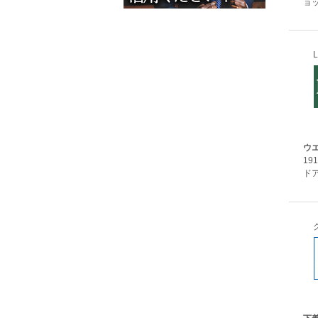
ョ
ウ
1
ドア