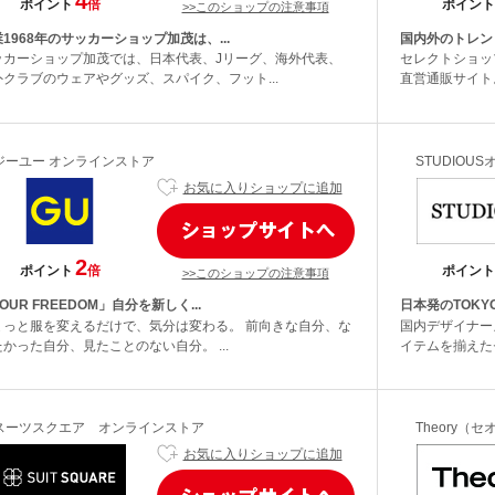
4
ポイント
倍
ポイント
>>このショップの注意事項
1968年のサッカーショップ加茂は、...
国内外のトレンド
ッカーショップ加茂では、日本代表、Jリーグ、海外代表、
セレクトショッ
外クラブのウェアやグッズ、スパイク、フット...
直営通販サイト。
ジーユー オンラインストア
STUDIOU
お気に入りショップに追加
2
ポイント
倍
ポイント
>>このショップの注意事項
OUR FREEDOM」自分を新しく...
日本発のTOKY
ょっと服を変えるだけで、気分は変わる。 前向きな自分、な
国内デザイナー
かった自分、見たことのない自分。 ...
イテムを揃えたセ
スーツスクエア オンラインストア
Theory（
お気に入りショップに追加