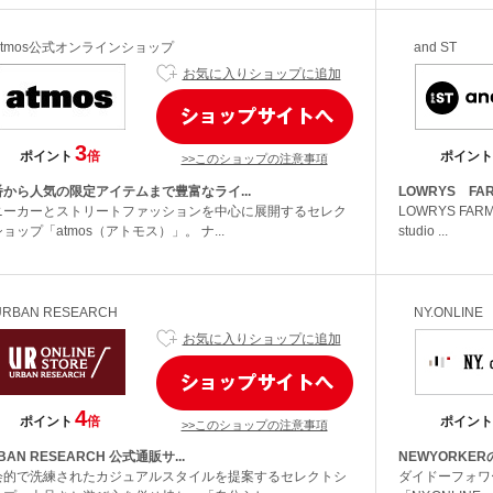
atmos公式オンラインショップ
and ST
お気に入りショップに追加
3
ポイント
倍
ポイント
>>このショップの注意事項
番から人気の限定アイテムまで豊富なライ...
LOWRYS FARM
ニーカーとストリートファッションを中心に展開するセレク
LOWRYS FARM
ョップ「atmos（アトモス）」。 ナ...
studio ...
URBAN RESEARCH
NY.ONLINE
お気に入りショップに追加
4
ポイント
倍
ポイント
>>このショップの注意事項
BAN RESEARCH 公式通販サ...
NEWYORKER
会的で洗練されたカジュアルスタイルを提案するセレクトシ
ダイドーフォワ