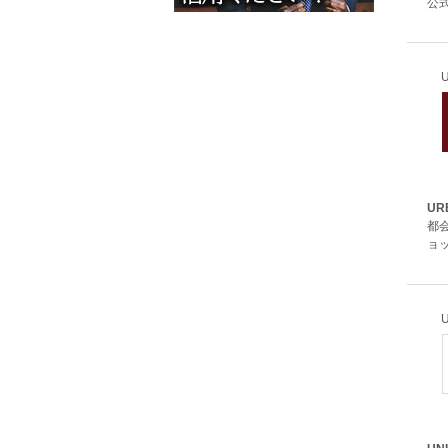
公式
UR
都
ョ
U