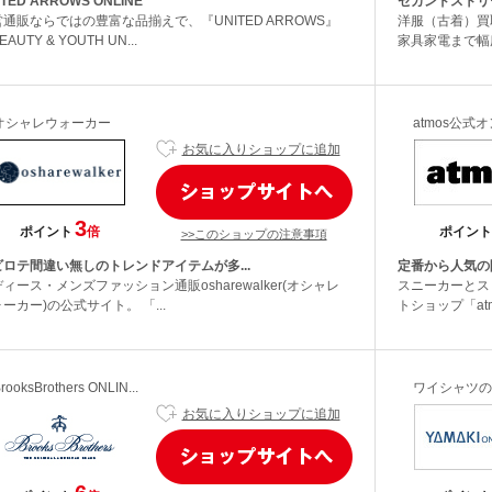
ITED ARROWS ONLINE
セカンドストリ
通販ならではの豊富な品揃えで、『UNITED ARROWS』
洋服（古着）買
AUTY & YOUTH UN...
家具家電まで幅
オシャレウォーカー
atmos公式
お気に入りショップに追加
3
ポイント
倍
ポイント
>>このショップの注意事項
ビロテ間違い無しのトレンドアイテムが多...
定番から人気の
ィース・メンズファッション通販osharewalker(オシャレ
スニーカーとス
ーカー)の公式サイト。 「...
トショップ「atm
rooksBrothers ONLIN...
ワイシャツの
お気に入りショップに追加