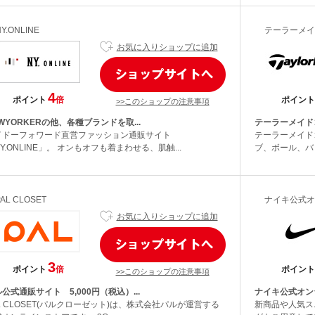
Y.ONLINE
テーラーメイ
お気に入りショップに追加
4
ポイント
倍
ポイント
>>このショップの注意事項
WYORKERの他、各種ブランドを取...
テーラーメイド
イドーフォワード直営ファッション通販サイト
テーラーメイド
Y.ONLINE」。 オンもオフも着まわせる、肌触...
ブ、ボール、バ
PAL CLOSET
ナイキ公式オ
お気に入りショップに追加
3
ポイント
倍
ポイント
>>このショップの注意事項
公式通販サイト 5,000円（税込）...
ナイキ公式オンライ
L CLOSET(パルクローゼット)は、株式会社パルが運営する
新商品や人気ス