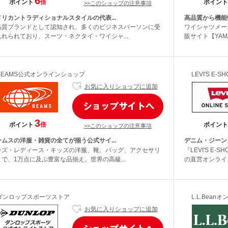
6
ポイント
倍
ポイント
>>このショップの注意事項
メリカントラディショナルスタイルの代表...
高品質から機能
品質ブランドとして認知され、多くのビジネスパーソンに受
ワイシャツメー
入れられており、スーツ・ネクタイ・ワイシャ...
販サイト【YAMAKI
BEAMS公式オンラインショップ
LEVI'S E-SH
お気に入りショップに追加
3
ポイント
倍
ポイント
>>このショップの注意事項
ームスの洋服・雑貨の全てが揃う公式サイ...
デニム・ジーン
ンズ・レディース・キッズの洋服、靴、バッグ、アクセサリ
『LEVI'S 
まで、1万点に及ぶ豊富な品揃え。世界の高級...
の直営オンライン
ダンロップスポーツストア
L.L.Bea
お気に入りショップに追加