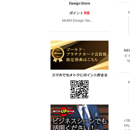
N
8
ポイント
倍
MoMA Design Sto...
NE
ダ
「N
パル
PA