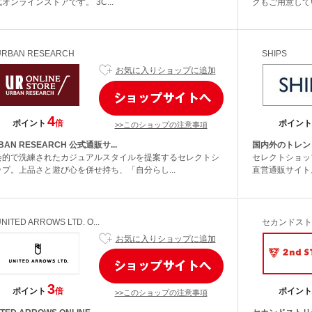
オンラインストアです。 3C...
グもご用意してい
URBAN RESEARCH
SHIPS
お気に入りショップに追加
4
ポイント
倍
ポイント
>>このショップの注意事項
BAN RESEARCH 公式通販サ...
国内外のトレンド
会的で洗練されたカジュアルスタイルを提案するセレクトシ
セレクトショッ
ップ。上品さと遊び心を併せ持ち、「自分らし...
直営通販サイト。
NITED ARROWS LTD. O...
セカンドスト
お気に入りショップに追加
3
ポイント
倍
ポイント
>>このショップの注意事項