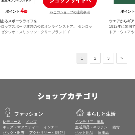
4
ポイント
倍
ポイント
>>このショップの注意事項
顔あるスポーツライフを
ウエアからギア
ンロップスポーツ運営の公式オンラインストア。 ダンロッ
1912年に米
・ゼクシオ・スリクソン・クリーブランドゴ...
ドア・ウエアやギア
1
2
3
>
ファッション
暮らしと生活
レディース
メンズ
インテリア・家具
キッズ・マタニティー
インナー
生活用品・キッチン
雑貨
バッグ・財布
アクセサリー・腕時計
ペット用品
日用品