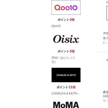
a
3
ポイント
倍
Qoo10
アデ
各
い
3
ポイント
倍
Oisix（おいしっく
す）
11
ポイント
倍
あな
CHARLES & KEITH...
A
ツ