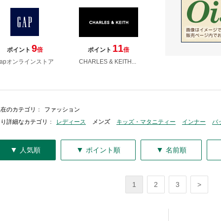
9
11
ポイント
倍
ポイント
倍
Gapオンラインストア
CHARLES & KEITH...
現在のカテゴリ
：
ファッション
より詳細なカテゴリ
：
レディース
メンズ
キッズ・マタニティー
インナー
バ
▼
▼
▼
人気順
ポイント順
名前順
1
2
3
>