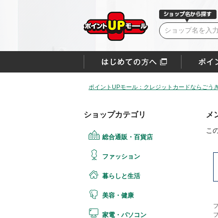
ポイントUPモール：クレジットカードならごうぎ
ショップカテゴリ
メ
こ
総合通販・百貨店
ファッション
暮らしと生活
美容・健康
家電・パソコン