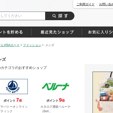
ご利用ガイド
お問い合
んVISAカード
>
ファッション
>
メンズ
ンズ
のカテゴリのおすすめショップ
7
9
ポイント
倍
ポイント
倍
プチバトーオンライン
カタログ通販ベルーナ
ブティック
（Bell...