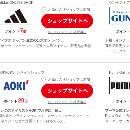
didas ONLINE SHOP
グンゼストア
お気に入りショップに追加
7
ポイント
倍
ポイント
>>このショップの注意事項
ィダス ジャパン直営の公式オンライン...
下着・インナー
スポーツ、ファッション関連の人気アイテム・限定品が勢揃
直営店限定イン
。
ー・ソックス・
AOKI公式オンラインショップ
Puma Online
お気に入りショップに追加
20
ポイント
倍
ポイント
>>このショップの注意事項
たのスタイリストAOKIでお得に、良...
プーマ公式オン
OKI公式オンラインショップは、スーツ・フォーマル・シャ
Puma Onli
・ネクタイなどの定番アイテムはもちろん、...
ストア。サッカー