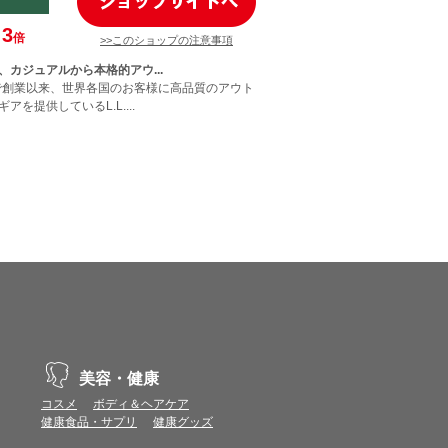
3
倍
>>このショップの注意事項
、カジュアルから本格的アウ...
国で創業以来、世界各国のお客様に高品質のアウト
を提供しているL.L....
美容・健康
コスメ
ボディ＆ヘアケア
健康食品・サプリ
健康グッズ