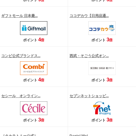
ポイント
倍
ポイント
倍
ギフトモール 日本最...
ココデカウ【日用品通...
4
3
ポイント
倍
ポイント
倍
コンビ公式ブランドス...
西武・そごう公式オン...
4
3
ポイント
倍
ポイント
倍
セシール オンライン...
セブンネットショッピ...
3
3
ポイント
倍
ポイント
倍