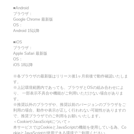
■Android
ブラウザ：
Google Chrome 最新版
OS：
Android 15以降
■iOS
ブラウザ：
Apple Safari 最新版
OS：
iOS 18以降
※各ブラウザの最新版はリリース後1ヶ月前後で動作確認いたしま
す。
※上記環境範囲内であっても、ブラウザとOSの組み合わせによ
り、 一部表示不具合や機能がご利用いただけない場合がありま
す。
※推奨以外のブラウザや、推奨以前のバージョンのブラウザをご
利用の場合、動作や表示が正しく行われない可能性がありますの
で、推奨ブラウザでのご利用をお願いいたします。
＜CookieやJavaScriptについて＞
本サービスではCookieとJavaScriptの機能を使用している為、Co
okieとJavaScriptが使用できる環境でご利用ください。