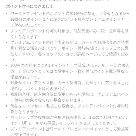
ポイント付与につきまして
ワールドプレゼントのポイント通常1倍分に加え、上乗せとなる1〜
19倍分のポイントまたは表示ポイント数をプレミアムポイントとし
て付与いたします。
プレミアムポイント付与の対象は、商品代金のみ（税・送料等を除
く）となります。
プレミアムポイントの付与予定時期は、カードご利用代金のご請求
月と異なる場合があります。ポイント付与時期はショップごとに異
なりますので、各ショップのショップ詳細ページにてご確認くださ
い。
200円のご利用につき1ポイントとして計算されるため、一部の法人
カード等につきましては表示ポイント数と付与ポイント数が異なる
場合があります。
対象サイトにアクセス後、カード決済前に別サイトにアクセスした
場合は、ポイントは付きません。
商品購入後、購入内容等に変更があった場合は、プレミアムポイン
ト付与の対象とならない場合があります。
商品をキャンセル・返品した場合は、プレミアムポイント付与の対
象となりません。
同一ショップで複数回ご利用される場合は、1回のご利用ごとにポ
イントUPモールから再度ショップへアクセスしてください。
プレミアムポイントはワールドプレゼントのポイントとして景品等
に交換できます。