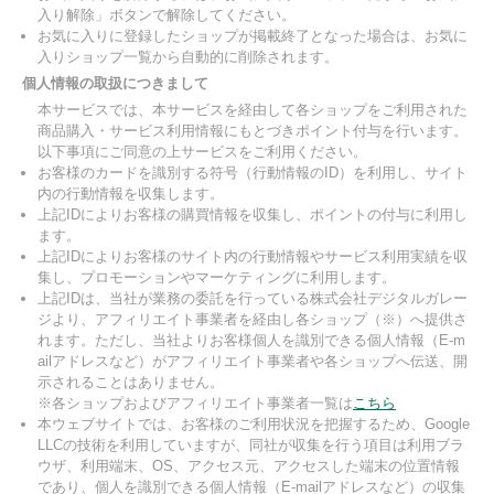
入り解除」ボタンで解除してください。
お気に入りに登録したショップが掲載終了となった場合は、お気に
入りショップ一覧から自動的に削除されます。
個人情報の取扱につきまして
本サービスでは、本サービスを経由して各ショップをご利用された
商品購入・サービス利用情報にもとづきポイント付与を行います。
以下事項にご同意の上サービスをご利用ください。
お客様のカードを識別する符号（行動情報のID）を利用し、サイト
内の行動情報を収集します。
上記IDによりお客様の購買情報を収集し、ポイントの付与に利用し
ます。
上記IDによりお客様のサイト内の行動情報やサービス利用実績を収
集し、プロモーションやマーケティングに利用します。
上記IDは、当社が業務の委託を行っている株式会社デジタルガレー
ジより、アフィリエイト事業者を経由し各ショップ（※）へ提供さ
れます。ただし、当社よりお客様個人を識別できる個人情報（E-m
ailアドレスなど）がアフィリエイト事業者や各ショップへ伝送、開
示されることはありません。
※各ショップおよびアフィリエイト事業者一覧は
こちら
本ウェブサイトでは、お客様のご利用状況を把握するため、Google
LLCの技術を利用していますが、同社が収集を行う項目は利用ブラ
ウザ、利用端末、OS、アクセス元、アクセスした端末の位置情報
であり、個人を識別できる個人情報（E-mailアドレスなど）の収集