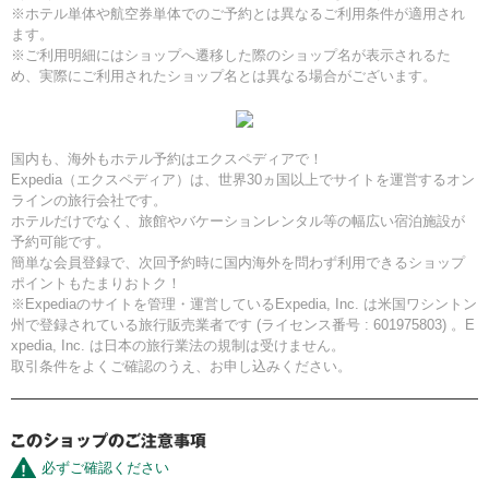
※ホテル単体や航空券単体でのご予約とは異なるご利用条件が適用され
ます。
※ご利用明細にはショップへ遷移した際のショップ名が表示されるた
め、実際にご利用されたショップ名とは異なる場合がございます。
国内も、海外もホテル予約はエクスペディアで！
Expedia（エクスペディア）は、世界30ヵ国以上でサイトを運営するオン
ラインの旅行会社です。
ホテルだけでなく、旅館やバケーションレンタル等の幅広い宿泊施設が
予約可能です。
簡単な会員登録で、次回予約時に国内海外を問わず利用できるショップ
ポイントもたまりおトク！
※Expediaのサイトを管理・運営しているExpedia, Inc. は米国ワシントン
州で登録されている旅行販売業者です (ライセンス番号 : 601975803) 。E
xpedia, Inc. は日本の旅行業法の規制は受けません。
取引条件をよくご確認のうえ、お申し込みください。
必ずご確認ください