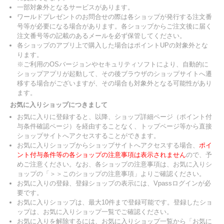
一部対象外となるサービスがあります。
ワールドプレゼントのお問合せの際は各ショップが発行する注文番
号等が必要になる場合があります。各ショップからご注文後に届く
注文番号等の記載のあるメールを必ず保管してください。
各ショップのアプリ上で購入した場合はポイントUPの対象外とな
ります。
※ご利用のOSバージョンやセキュリティソフトにより、自動的に
ショップアプリが起動して、その後ブラウザのショップサイトへ遷
移する場合がございますが、その場合も対象外となる可能性があり
ます。
お気に入りショップにつきまして
お気に入りに登録すると、以降、ショップ詳細ページ（ポイント付
与条件確認ページ）を経由することなく、トップページ等から直接
ショップサイトへアクセスすることができます。
お気に入りショップからショップサイトへアクセスする場合、
ポイ
ント付与条件等の各ショップの注意事項は表示されません
ので、予
めご注意ください。なお、各ショップの注意事項は、お気に入りシ
ョップの「＞＞このショップの注意事項」よりご確認ください。
お気に入りの登録、登録ショップの表示には、Vpassログインが必
要です。
お気に入りショップは、最大10件まで登録可能です。登録したショ
ップは、お気に入りショップ一覧でご確認ください。
お気に入りを解除するには、お気に入りショップ一覧から「お気に