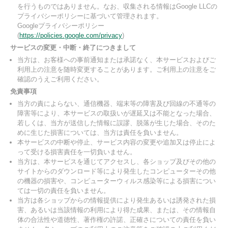
を行うものではありません。なお、収集される情報はGoogle LLCの
プライバシーポリシーに基づいて管理されます。
Googleプライバシーポリシー
(
https://policies.google.com/privacy
)
サービスの変更・中断・終了につきまして
当方は、お客様への事前通知または承諾なく、本サービスおよびご
利用上の注意を随時変更することがあります。ご利用上の注意をご
確認のうえご利用ください。
免責事項
当方の責によらない、通信機器、端末等の障害及び回線の不通等の
障害等により、本サービスの取扱いが遅延又は不能となった場合、
若しくは、当方が送信した情報に誤謬、脱落が生じた場合、そのた
めに生じた損害については、当方は責任を負いません。
本サービスの中断や停止、サービス内容の変更や追加又は停止によ
って受ける損害責任を一切負いません。
当方は、本サービスを通じてアクセスし、各ショップ及びその他の
サイトからのダウンロード等により発生したコンピューターその他
の機器の損害や、コンピューターウィルス感染等による損害につい
ては一切の責任を負いません。
当方は各ショップからの情報提供により発生あるいは誘発された損
害、あるいは当該情報の利用により得た成果、または、その情報自
体の合法性や道徳性、著作権の許諾、正確さについての責任を負い