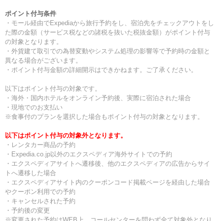
ポイント付与条件
・モール経由でExpediaから旅行予約をし、宿泊先をチェックアウトをし
た際の金額（サービス税などの諸税を抜いた税抜金額）がポイント付与
の対象となります。
・外貨建て取引での為替変動やシステム処理の影響等で予約時の金額と
異なる場合がございます。
・ポイント付与金額の詳細開示はできかねます。ご了承ください。
以下はポイント付与の対象です。
・海外・国内ホテルをオンライン予約後、実際に宿泊された場合
・現地でのお支払い
※食事付のプランを選択した場合もポイント付与の対象となります。
以下はポイント付与の対象外となります。
・レンタカー商品の予約
・Expedia.co.jp以外のエクスペディア海外サイトでの予約
・エクスペディアサイトへ遷移後、他のエクスペディアの広告からサイ
トへ遷移した場合
・エクスペディアサイト内のクーポンコード掲載ページを経由した場合
やクーポン利用での予約
・キャンセルされた予約
・予約後の変更
※変更された予約はWEB上、コールセンターを問わず全て対象外となり