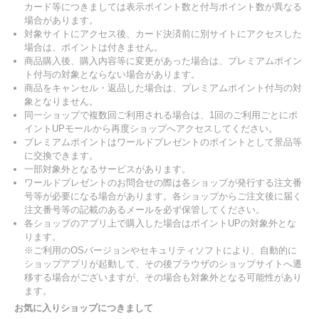
カード等につきましては表示ポイント数と付与ポイント数が異なる
場合があります。
対象サイトにアクセス後、カード決済前に別サイトにアクセスした
場合は、ポイントは付きません。
商品購入後、購入内容等に変更があった場合は、プレミアムポイン
ト付与の対象とならない場合があります。
商品をキャンセル・返品した場合は、プレミアムポイント付与の対
象となりません。
同一ショップで複数回ご利用される場合は、1回のご利用ごとにポ
イントUPモールから再度ショップへアクセスしてください。
プレミアムポイントはワールドプレゼントのポイントとして景品等
に交換できます。
一部対象外となるサービスがあります。
ワールドプレゼントのお問合せの際は各ショップが発行する注文番
号等が必要になる場合があります。各ショップからご注文後に届く
注文番号等の記載のあるメールを必ず保管してください。
各ショップのアプリ上で購入した場合はポイントUPの対象外とな
ります。
※ご利用のOSバージョンやセキュリティソフトにより、自動的に
ショップアプリが起動して、その後ブラウザのショップサイトへ遷
移する場合がございますが、その場合も対象外となる可能性があり
ます。
お気に入りショップにつきまして