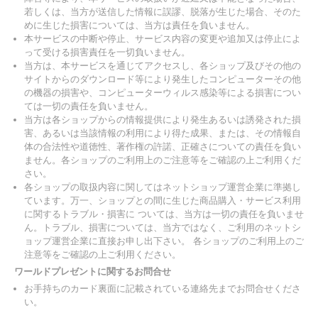
若しくは、当方が送信した情報に誤謬、脱落が生じた場合、そのた
めに生じた損害については、当方は責任を負いません。
本サービスの中断や停止、サービス内容の変更や追加又は停止によ
って受ける損害責任を一切負いません。
当方は、本サービスを通じてアクセスし、各ショップ及びその他の
サイトからのダウンロード等により発生したコンピューターその他
の機器の損害や、コンピューターウィルス感染等による損害につい
ては一切の責任を負いません。
当方は各ショップからの情報提供により発生あるいは誘発された損
害、あるいは当該情報の利用により得た成果、または、その情報自
体の合法性や道徳性、著作権の許諾、正確さについての責任を負い
ません。各ショップのご利用上のご注意等をご確認の上ご利用くだ
さい。
各ショップの取扱内容に関してはネットショップ運営企業に準拠し
ています。万一、ショップとの間に生じた商品購入・サービス利用
に関するトラブル・損害に ついては、当方は一切の責任を負いませ
ん。トラブル、損害については、当方ではなく、ご利用のネットシ
ョップ運営企業に直接お申し出下さい。 各ショップのご利用上のご
注意等をご確認の上ご利用ください。
ワールドプレゼントに関するお問合せ
お手持ちのカード裏面に記載されている連絡先までお問合せくださ
い。