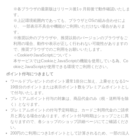
※各ブラウザの最新版はリリース後1ヶ月前後で動作確認いたしま
す。
※上記環境範囲内であっても、ブラウザとOSの組み合わせによ
り、 一部表示不具合や機能がご利用いただけない場合がありま
す。
※推奨以外のブラウザや、推奨以前のバージョンのブラウザをご
利用の場合、動作や表示が正しく行われない可能性がありますの
で、推奨ブラウザでのご利用をお願いいたします。
＜CookieやJavaScriptについて＞
本サービスではCookieとJavaScriptの機能を使用している為、Co
okieとJavaScriptが使用できる環境でご利用ください。
ポイント付与につきまして
ワールドプレゼントのポイント通常1倍分に加え、上乗せとなる1〜
19倍分のポイントまたは表示ポイント数をプレミアムポイントとし
て付与いたします。
プレミアムポイント付与の対象は、商品代金のみ（税・送料等を除
く）となります。
プレミアムポイントの付与予定時期は、カードご利用代金のご請求
月と異なる場合があります。ポイント付与時期はショップごとに異
なりますので、各ショップのショップ詳細ページにてご確認くださ
い。
200円のご利用につき1ポイントとして計算されるため、一部の法人