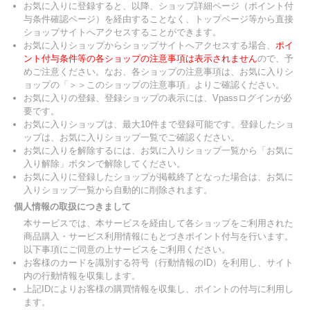
お気に入りに登録すると、以降、ショップ詳細ページ（ポイント付
与条件確認ページ）を経由することなく、トップページ等から直接
ショップサイトへアクセスすることができます。
お気に入りショップからショップサイトへアクセスする場合、
ポイ
ント付与条件等の各ショップの注意事項は表示されません
ので、予
めご注意ください。なお、各ショップの注意事項は、お気に入りシ
ョップの「＞＞このショップの注意事項」よりご確認ください。
お気に入りの登録、登録ショップの表示には、Vpassログインが必
要です。
お気に入りショップは、最大10件まで登録可能です。登録したショ
ップは、お気に入りショップ一覧でご確認ください。
お気に入りを解除するには、お気に入りショップ一覧から「お気に
入り解除」ボタンで解除してください。
お気に入りに登録したショップが掲載終了となった場合は、お気に
入りショップ一覧から自動的に削除されます。
個人情報の取扱につきまして
本サービスでは、本サービスを経由して各ショップをご利用された
商品購入・サービス利用情報にもとづきポイント付与を行います。
以下事項にご同意の上サービスをご利用ください。
お客様のカードを識別する符号（行動情報のID）を利用し、サイト
内の行動情報を収集します。
上記IDによりお客様の購買情報を収集し、ポイントの付与に利用し
ます。