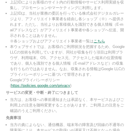
上記IDによりお客様のサイト内の行動情報やサービス利用実績を収
集し、プロモーションやマーケティングに利用します。
上記IDは、当社が業務の委託を行っている株式会社デジタルガレー
ジより、アフィリエイト事業者を経由し各ショップ（※）へ提供さ
れます。ただし、当社よりお客様個人を識別できる個人情報（E-m
ailアドレスなど）がアフィリエイト事業者や各ショップへ伝送、開
示されることはありません。
※各ショップおよびアフィリエイト事業者一覧は
こちら
本ウェブサイトでは、お客様のご利用状況を把握するため、Google
LLCの技術を利用していますが、同社が収集を行う項目は利用ブラ
ウザ、利用端末、OS、アクセス元、アクセスした端末の位置情報
であり、個人を識別できる個人情報（E-mailアドレスなど）の収集
を行うものではありません。なお、収集される情報はGoogle LLCの
プライバシーポリシーに基づいて管理されます。
Googleプライバシーポリシー
(
https://policies.google.com/privacy
)
サービスの変更・中断・終了につきまして
当方は、お客様への事前通知または承諾なく、本サービスおよびご
利用上の注意を随時変更することがあります。ご利用上の注意をご
確認のうえご利用ください。
免責事項
当方の責によらない、通信機器、端末等の障害及び回線の不通等の
障害等により、本サービスの取扱いが遅延又は不能となった場合、