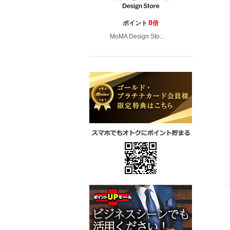
8
ポイント
倍
MoMA Design Sto...