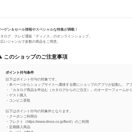
バーゲン＆セール情報やスペシャルな特集が満載！
カタログ、テレビ通販「ディノス」のオンラインショップ。
幅広いジャンルで多数の商品をご用意。
このショップのご注意事項
ポイント付与条件
以下はポイント付与の対象です。
・本ページからショップサイトへ遷移する際にショップのアプリが起動し、ア
・「カタログ商品を申込む（カタログからのご注文）」のオーダーフォームか
・ゲスト購入
・コンビニ受取
以下はポイント付与の対象外となります。
・クーポンご利用分
・フレクト（https://www.dinos.co.jp/flect/）のご利用
・定期購入商品