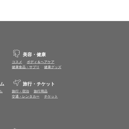
示不具合や機能がご利用いただけない場合があり
、動作や表示が正しく行われない可能性がありま
美容・健康
vaScriptが使用できる環境でご利用ください。
コスメ
ボディ＆ヘアケア
健康食品・サプリ
健康グッズ
ポイントまたは表示ポイント数をプレミアムポイ
ム
旅行・チケット
ます。
場合があります。ポイント付与時期はショップご
ム
旅行・宿泊
旅行用品
交通・レンタカー
チケット
につきましては表示ポイント数と付与ポイント数
イントは付きません。
象とならない場合があります。
せん。
ールから再度ショップへアクセスしてください。