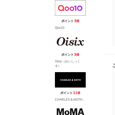
3
ポイント
倍
Qoo10
3
ポイント
倍
Oisix（おいしっく
す）
11
ポイント
倍
CHARLES & KEITH...