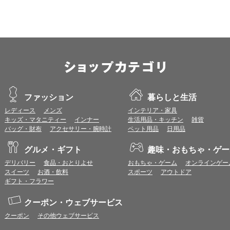
OS：
iOS 18以降
※各ブラウザの最新版はリリース後1ヶ月前後で動作確認いたします。
※上記環境範囲内であっても、ブラウザとOSの組み合わせにより、 一部表
ます。
※推奨以外のブラウザや、推奨以前のバージョンのブラウザをご利用の場合
すので、推奨ブラウザでのご利用をお願いいたします。
＜CookieやJavaScriptについて＞
ファッション
暮らしと生活
本サービスではCookieとJavaScriptの機能を使用している為、CookieとJa
レディース
メンズ
インテリア・家具
キッズ・マタニティー
インナー
生活用品・キッチン
雑貨
ポイント付与につきまして
バッグ・財布
アクセサリー・腕時計
ペット用品
日用品
ワールドプレゼントのポイント通常1倍分に加え、上乗せとなる1〜19倍分の
ントとして付与いたします。
グルメ・ギフト
趣味・おもちゃ・ゲー
プレミアムポイント付与の対象は、商品代金のみ（税・送料等を除く）となり
プレミアムポイントの付与予定時期は、カードご利用代金のご請求月と異なる
デリバリー
食品・おとりよせ
おもちゃ・ゲーム
オンラインゲー
とに異なりますので、各ショップのショップ詳細ページにてご確認ください。
スイーツ
お酒・飲料
スポーツ
アウトドア
200円のご利用につき1ポイントとして計算されるため、一部の法人カード等
ギフト・フラワー
が異なる場合があります。
対象サイトにアクセス後、カード決済前に別サイトにアクセスした場合は、ポ
クーポン・ウェブサービス
商品購入後、購入内容等に変更があった場合は、プレミアムポイント付与の対
クーポン
その他ウェブサービス
商品をキャンセル・返品した場合は、プレミアムポイント付与の対象となりま
同一ショップで複数回ご利用される場合は、1回のご利用ごとにポイントUPモ