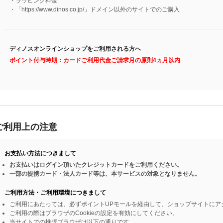
・ラッピング料金
・「https://www.dinos.co.jp/」ドメイン以外のサイトでのご購入
ディノスオンラインショップをご利用される方へ
ポイント付与時期：カードご利用代金ご請求月の原則4ヵ月以内
ご利用上の注意
お支払い方法につきまして
お支払いはログイン頂いたクレジットカードをご利用ください。
一部の提携カード・法人カード等は、本サービスの対象となりません。
ご利用方法・ご利用環境につきまして
ご利用にあたっては、必ずポイントUPモールを経由して、ショップサイトにア
ご利用の際はブラウザのCookieの設定を有効にしてください。
当サイトでの推奨ブラウザは以下の通りです。