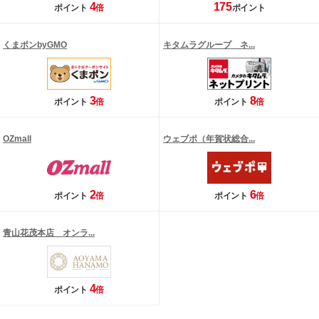
4
175
ポイント
倍
ポイント
くまポンbyGMO
キタムラグループ ネ...
3
8
ポイント
倍
ポイント
倍
OZmall
ウェブポ（年賀状総合...
2
6
ポイント
倍
ポイント
倍
青山花茂本店 オンラ...
4
ポイント
倍