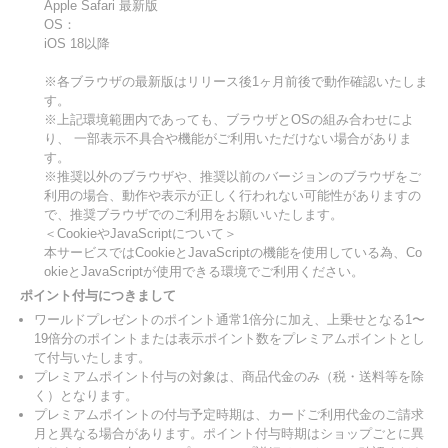
Apple Safari 最新版
OS：
iOS 18以降
※各ブラウザの最新版はリリース後1ヶ月前後で動作確認いたしま
す。
※上記環境範囲内であっても、ブラウザとOSの組み合わせによ
り、 一部表示不具合や機能がご利用いただけない場合がありま
す。
※推奨以外のブラウザや、推奨以前のバージョンのブラウザをご
利用の場合、動作や表示が正しく行われない可能性がありますの
で、推奨ブラウザでのご利用をお願いいたします。
＜CookieやJavaScriptについて＞
本サービスではCookieとJavaScriptの機能を使用している為、Co
okieとJavaScriptが使用できる環境でご利用ください。
ポイント付与につきまして
ワールドプレゼントのポイント通常1倍分に加え、上乗せとなる1〜
19倍分のポイントまたは表示ポイント数をプレミアムポイントとし
て付与いたします。
プレミアムポイント付与の対象は、商品代金のみ（税・送料等を除
く）となります。
プレミアムポイントの付与予定時期は、カードご利用代金のご請求
月と異なる場合があります。ポイント付与時期はショップごとに異