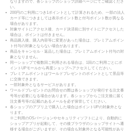
なりますので、各ショップのショップ詳細ページにてご確認くださ
い。
200円のご利用につき1ポイントとして計算されるため、一部の法人
カード等につきましては表示ポイント数と付与ポイント数が異なる
場合があります。
対象サイトにアクセス後、カード決済前に別サイトにアクセスした
場合は、ポイントは付きません。
商品購入後、購入内容等に変更があった場合は、プレミアムポイン
ト付与の対象とならない場合があります。
商品をキャンセル・返品した場合は、プレミアムポイント付与の対
象となりません。
同一ショップで複数回ご利用される場合は、1回のご利用ごとにポ
イントUPモールから再度ショップへアクセスしてください。
プレミアムポイントはワールドプレゼントのポイントとして景品等
に交換できます。
一部対象外となるサービスがあります。
ワールドプレゼントのお問合せの際は各ショップが発行する注文番
号等が必要になる場合があります。各ショップからご注文後に届く
注文番号等の記載のあるメールを必ず保管してください。
各ショップのアプリ上で購入した場合はポイントUPの対象外とな
ります。
※ご利用のOSバージョンやセキュリティソフトにより、自動的に
ショップアプリが起動して、その後ブラウザのショップサイトへ遷
移する場合がございますが、その場合も対象外となる可能性があり