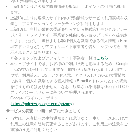
内の行動情報を収集します。
上記IDによりお客様の購買情報を収集し、ポイントの付与に利用し
ます。
上記IDによりお客様のサイト内の行動情報やサービス利用実績を収
集し、プロモーションやマーケティングに利用します。
上記IDは、当社が業務の委託を行っている株式会社デジタルガレー
ジより、アフィリエイト事業者を経由し各ショップ（※）へ提供さ
れます。ただし、当社よりお客様個人を識別できる個人情報（E-m
ailアドレスなど）がアフィリエイト事業者や各ショップへ伝送、開
示されることはありません。
※各ショップおよびアフィリエイト事業者一覧は
こちら
本ウェブサイトでは、お客様のご利用状況を把握するため、Google
LLCの技術を利用していますが、同社が収集を行う項目は利用ブラ
ウザ、利用端末、OS、アクセス元、アクセスした端末の位置情報
であり、個人を識別できる個人情報（E-mailアドレスなど）の収集
を行うものではありません。なお、収集される情報はGoogle LLCの
プライバシーポリシーに基づいて管理されます。
Googleプライバシーポリシー
(
https://policies.google.com/privacy
)
サービスの変更・中断・終了につきまして
当方は、お客様への事前通知または承諾なく、本サービスおよびご
利用上の注意を随時変更することがあります。ご利用上の注意をご
確認のうえご利用ください。