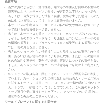
免責事項
当方の責によらない、通信機器、端末等の障害及び回線の不通等の
障害等により、本サービスの取扱いが遅延又は不能となった場合、
若しくは、当方が送信した情報に誤謬、脱落が生じた場合、そのた
めに生じた損害については、当方は責任を負いません。
本サービスの中断や停止、サービス内容の変更や追加又は停止によ
って受ける損害責任を一切負いません。
当方は、本サービスを通じてアクセスし、各ショップ及びその他の
サイトからのダウンロード等により発生したコンピューターその他
の機器の損害や、コンピューターウィルス感染等による損害につい
ては一切の責任を負いません。
当方は各ショップからの情報提供により発生あるいは誘発された損
害、あるいは当該情報の利用により得た成果、または、その情報自
体の合法性や道徳性、著作権の許諾、正確さについての責任を負い
ません。各ショップのご利用上のご注意等をご確認の上ご利用くだ
さい。
各ショップの取扱内容に関してはネットショップ運営企業に準拠し
ています。万一、ショップとの間に生じた商品購入・サービス利用
に関するトラブル・損害に ついては、当方は一切の責任を負いませ
ん。トラブル、損害については、当方ではなく、ご利用のネットシ
ョップ運営企業に直接お申し出下さい。 各ショップのご利用上のご
注意等をご確認の上ご利用ください。
ワールドプレゼントに関するお問合せ