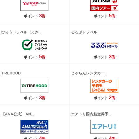
3
5
ポイント
倍
ポイント
倍
びゅうトラベル（えき...
るるぶトラベル
5
3
ポイント
倍
ポイント
倍
TIREHOOD
じゃらんレンタカー
3
2
ポイント
倍
ポイント
倍
【ANA公式】 AN...
エアトリ国内航空券予...
4
4