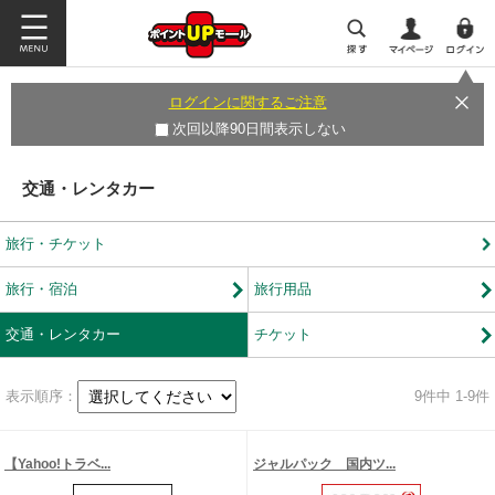
ログインに関するご注意
次回以降90日間表示しない
交通・レンタカー
旅行・チケット
旅行・宿泊
旅行用品
交通・レンタカー
チケット
表示順序：
9
件中 1-9件
【Yahoo!トラベ...
ジャルパック 国内ツ...