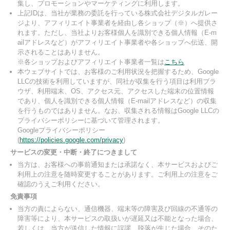
集し、プロモーションやマーケティングに利用します。
上記IDは、当社が業務の委託を行っている株式会社デジタルガレー
ジより、アフィリエイト事業者を経由し各ショップ（※）へ提供さ
れます。ただし、当社よりお客様個人を識別できる個人情報（E-m
ailアドレスなど）がアフィリエイト事業者や各ショップへ伝送、開
示されることはありません。
※各ショップおよびアフィリエイト事業者一覧は
こちら
本ウェブサイトでは、お客様のご利用状況を把握するため、Google
LLCの技術を利用していますが、同社が収集を行う項目は利用ブラ
ウザ、利用端末、OS、アクセス元、アクセスした端末の位置情報
であり、個人を識別できる個人情報（E-mailアドレスなど）の収集
を行うものではありません。なお、収集される情報はGoogle LLCの
プライバシーポリシーに基づいて管理されます。
Googleプライバシーポリシー
(
https://policies.google.com/privacy
)
サービスの変更・中断・終了につきまして
当方は、お客様への事前通知または承諾なく、本サービスおよびご
利用上の注意を随時変更することがあります。ご利用上の注意をご
確認のうえご利用ください。
免責事項
当方の責によらない、通信機器、端末等の障害及び回線の不通等の
障害等により、本サービスの取扱いが遅延又は不能となった場合、
若しくは、当方が送信した情報に誤謬、脱落が生じた場合、そのた