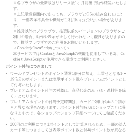
※各ブラウザの最新版はリリース後1ヶ月前後で動作確認いたしま
す。
※上記環境範囲内であっても、ブラウザとOSの組み合わせによ
り、 一部表示不具合や機能がご利用いただけない場合がありま
す。
※推奨以外のブラウザや、推奨以前のバージョンのブラウザをご
利用の場合、動作や表示が正しく行われない可能性がありますの
で、推奨ブラウザでのご利用をお願いいたします。
＜CookieやJavaScriptについて＞
本サービスではCookieとJavaScriptの機能を使用している為、Co
okieとJavaScriptが使用できる環境でご利用ください。
ポイント付与につきまして
ワールドプレゼントのポイント通常1倍分に加え、上乗せとなる1〜
19倍分のポイントまたは表示ポイント数をプレミアムポイントとし
て付与いたします。
プレミアムポイント付与の対象は、商品代金のみ（税・送料等を除
く）となります。
プレミアムポイントの付与予定時期は、カードご利用代金のご請求
月と異なる場合があります。ポイント付与時期はショップごとに異
なりますので、各ショップのショップ詳細ページにてご確認くださ
い。
200円のご利用につき1ポイントとして計算されるため、一部の法人
カード等につきましては表示ポイント数と付与ポイント数が異なる