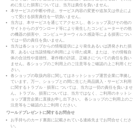
めに生じた損害については、当方は責任を負いません。
本サービスの中断や停止、サービス内容の変更や追加又は停止によ
って受ける損害責任を一切負いません。
当方は、本サービスを通じてアクセスし、各ショップ及びその他の
サイトからのダウンロード等により発生したコンピューターその他
の機器の損害や、コンピューターウィルス感染等による損害につい
ては一切の責任を負いません。
当方は各ショップからの情報提供により発生あるいは誘発された損
害、あるいは当該情報の利用により得た成果、または、その情報自
体の合法性や道徳性、著作権の許諾、正確さについての責任を負い
ません。各ショップのご利用上のご注意等をご確認の上ご利用くだ
さい。
各ショップの取扱内容に関してはネットショップ運営企業に準拠し
ています。万一、ショップとの間に生じた商品購入・サービス利用
に関するトラブル・損害に ついては、当方は一切の責任を負いませ
ん。トラブル、損害については、当方ではなく、ご利用のネットシ
ョップ運営企業に直接お申し出下さい。 各ショップのご利用上のご
注意等をご確認の上ご利用ください。
ワールドプレゼントに関するお問合せ
お手持ちのカード裏面に記載されている連絡先までお問合せくださ
い。