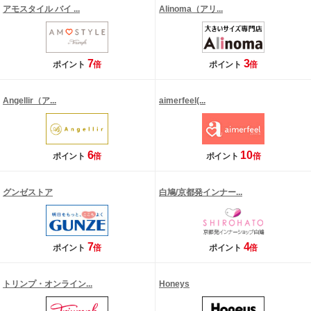
アモスタイル バイ ...
Alinoma（アリ...
7
3
ポイント
倍
ポイント
倍
Angellir（ア...
aimerfeel(...
6
10
ポイント
倍
ポイント
倍
グンゼストア
白鳩/京都発インナー...
7
4
ポイント
倍
ポイント
倍
トリンプ・オンライン...
Honeys