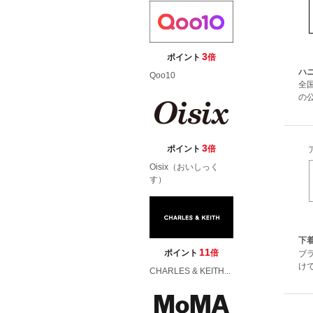
3
ポイント
倍
ハ
Qoo10
全
の公
3
ポイント
倍
Oisix（おいしっく
す）
下
11
ポイント
倍
ブ
け
CHARLES & KEITH...