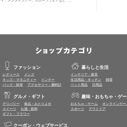
ティ、メンズインナー、スポーツウェアなど、...
ファッション
暮らしと生活
レディース
メンズ
インテリア・家具
キッズ・マタニティー
インナー
生活用品・キッチン
雑貨
バッグ・財布
アクセサリー・腕時計
ペット用品
日用品
グルメ・ギフト
趣味・おもちゃ・ゲー
デリバリー
食品・おとりよせ
おもちゃ・ゲーム
オンラインゲー
スイーツ
お酒・飲料
スポーツ
アウトドア
ギフト・フラワー
クーポン・ウェブサービス