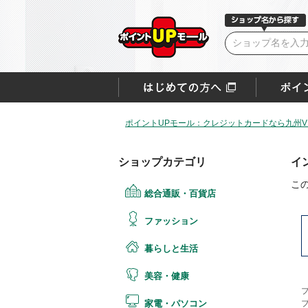
ポイントUPモール：クレジットカードなら九州VI
ショップカテゴリ
イ
こ
総合通販・百貨店
ファッション
暮らしと生活
美容・健康
家電・パソコン