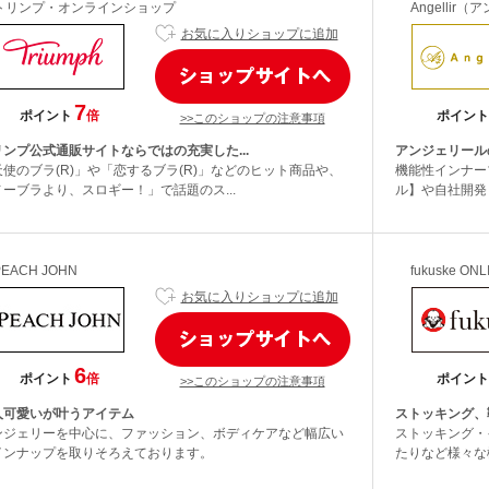
トリンプ・オンラインショップ
Angellir
お気に入りショップに追加
7
ポイント
倍
ポイント
>>このショップの注意事項
リンプ公式通販サイトならではの充実した...
アンジェリール
天使のブラ(R)」や「恋するブラ(R)」などのヒット商品や、
機能性インナー
ノーブラより、スロギー！」で話題のス...
ル】や自社開発
PEACH JOHN
fukuske ON
お気に入りショップに追加
6
ポイント
倍
ポイント
>>このショップの注意事項
人可愛いが叶うアイテム
ストッキング、
ンジェリーを中心に、ファッション、ボディケアなど幅広い
ストッキング・
インナップを取りそろえております。
たりなど様々な