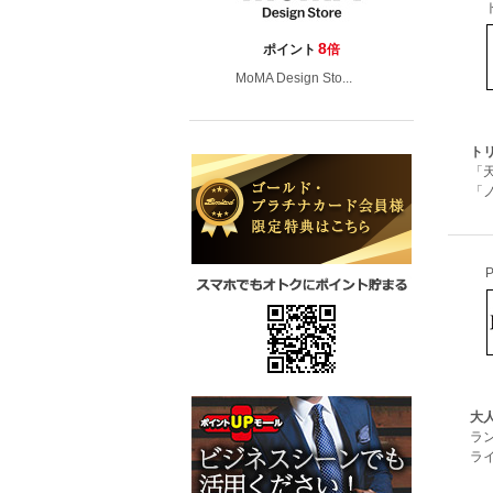
8
ポイント
倍
MoMA Design Sto...
ト
「
「
大
ラ
ラ