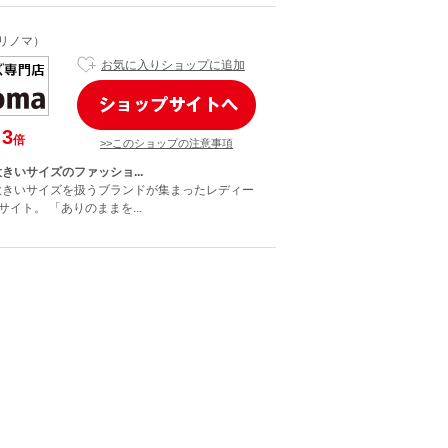
アリノマ）
お気に入りショップに追加
3
倍
>>このショップの注意事項
大きいサイズのファッショ...
の大きいサイズを扱うブランドが集まったレディー
イト。 「ありのままを...