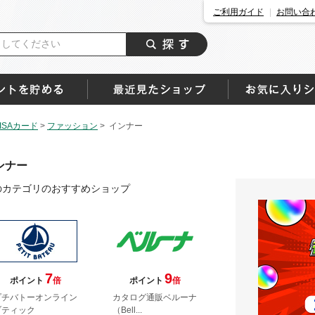
ご利用ガイド
お問い合
SAカード
>
ファッション
>
インナー
ンナー
のカテゴリのおすすめショップ
7
9
ポイント
倍
ポイント
倍
プチバトーオンライン
カタログ通販ベルーナ
ブティック
（Bell...