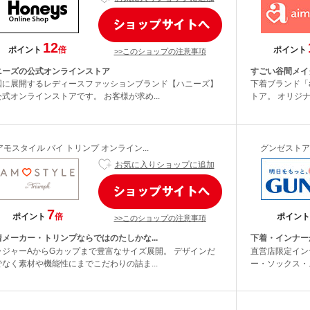
12
ポイント
倍
ポイント
>>このショップの注意事項
ニーズの公式オンラインストア
すごい谷間メイ
国に展開するレディースファッションブランド【ハニーズ】
下着ブランド「a
式オンラインストアです。 お客様が求め...
トア。 オリジナ
アモスタイル バイ トリンプ オンライン...
グンゼストア
お気に入りショップに追加
7
ポイント
倍
ポイント
>>このショップの注意事項
着メーカー・トリンプならではのたしかな...
下着・インナー
ラジャーAからGカップまで豊富なサイズ展開。 デザインだ
直営店限定イン
でなく素材や機能性にまでこだわりの詰ま...
ー・ソックス・