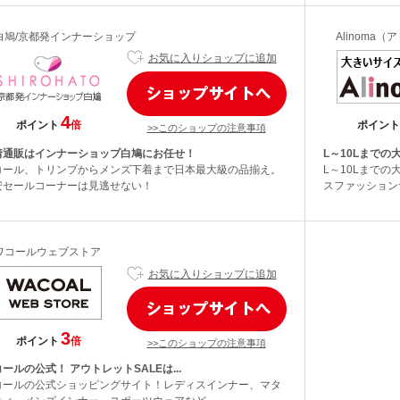
白鳩/京都発インナーショップ
Alinoma（
お気に入りショップに追加
4
ポイント
倍
ポイント
>>このショップの注意事項
着通販はインナーショップ白鳩にお任せ！
L～10Lまでの
コール、トリンプからメンズ下着まで日本最大級の品揃え。
L～10Lまで
安セールコーナーは見逃せない！
スファッションサ
ワコールウェブストア
お気に入りショップに追加
3
ポイント
倍
>>このショップの注意事項
ールの公式！ アウトレットSALEは...
コールの公式ショッピングサイト！レディスインナー、マタ