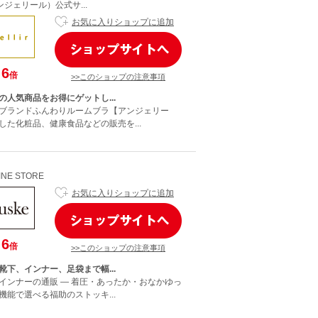
（アンジェリール）公式サ...
お気に入りショップに追加
6
倍
>>このショップの注意事項
の人気商品をお得にゲットし...
ブランドふんわりルームブラ【アンジェリー
した化粧品、健康食品などの販売を...
LINE STORE
お気に入りショップに追加
6
倍
>>このショップの注意事項
靴下、インナー、足袋まで幅...
インナーの通販 — 着圧・あったか・おなかゆっ
機能で選べる福助のストッキ...