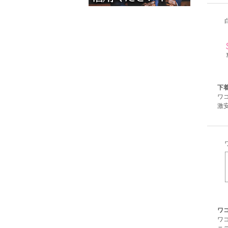
下
ワ
激
ワコ
ワ