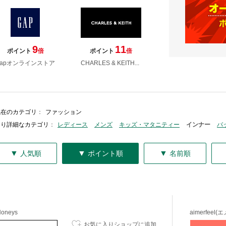
9
11
ポイント
倍
ポイント
倍
Gapオンラインストア
CHARLES & KEITH...
現在のカテゴリ
：
ファッション
より詳細なカテゴリ
：
レディース
メンズ
キッズ・マタニティー
インナー
バ
▼
▼
▼
人気順
ポイント順
名前順
oneys
aimerfeel
お気に入りショップに追加