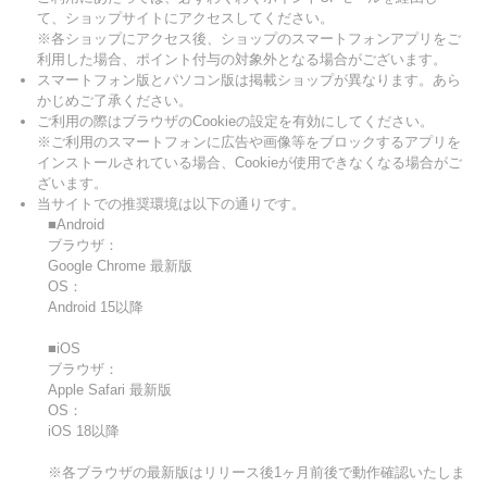
て、ショップサイトにアクセスしてください。
※各ショップにアクセス後、ショップのスマートフォンアプリをご
利用した場合、ポイント付与の対象外となる場合がございます。
スマートフォン版とパソコン版は掲載ショップが異なります。あら
かじめご了承ください。
ご利用の際はブラウザのCookieの設定を有効にしてください。
※ご利用のスマートフォンに広告や画像等をブロックするアプリを
インストールされている場合、Cookieが使用できなくなる場合がご
ざいます。
当サイトでの推奨環境は以下の通りです。
■Android
ブラウザ：
Google Chrome 最新版
OS：
Android 15以降
■iOS
ブラウザ：
Apple Safari 最新版
OS：
iOS 18以降
※各ブラウザの最新版はリリース後1ヶ月前後で動作確認いたしま