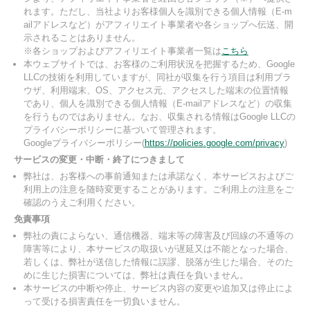
れます。ただし、当社よりお客様個人を識別できる個人情報（E-m
ailアドレスなど）がアフィリエイト事業者や各ショップへ伝送、開
示されることはありません。
※各ショップおよびアフィリエイト事業者一覧は
こちら
本ウェブサイトでは、お客様のご利用状況を把握するため、Google
LLCの技術を利用していますが、同社が収集を行う項目は利用ブラ
ウザ、利用端末、OS、アクセス元、アクセスした端末の位置情報
であり、個人を識別できる個人情報（E-mailアドレスなど）の収集
を行うものではありません。なお、収集される情報はGoogle LLCの
プライバシーポリシーに基づいて管理されます。
Googleプライバシーポリシー(
https://policies.google.com/privacy
)
サービスの変更・中断・終了につきまして
弊社は、お客様への事前通知または承諾なく、本サービスおよびご
利用上の注意を随時変更することがあります。ご利用上の注意をご
確認のうえご利用ください。
免責事項
弊社の責によらない、通信機器、端末等の障害及び回線の不通等の
障害等により、本サービスの取扱いが遅延又は不能となった場合、
若しくは、弊社が送信した情報に誤謬、脱落が生じた場合、そのた
めに生じた損害については、弊社は責任を負いません。
本サービスの中断や停止、サービス内容の変更や追加又は停止によ
って受ける損害責任を一切負いません。