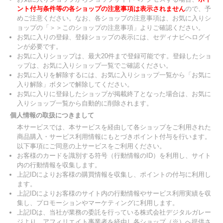
ント付与条件等の各ショップの注意事項は表示されません
ので、予
めご注意ください。なお、各ショップの注意事項は、お気に入りシ
ョップの「＞＞このショップの注意事項」よりご確認ください。
お気に入りの登録、登録ショップの表示には、セディナビへログイ
ンが必要です。
お気に入りショップは、最大20件まで登録可能です。登録したショ
ップは、お気に入りショップ一覧でご確認ください。
お気に入りを解除するには、お気に入りショップ一覧から「お気に
入り解除」ボタンで解除してください。
お気に入りに登録したショップが掲載終了となった場合は、お気に
入りショップ一覧から自動的に削除されます。
個人情報の取扱につきまして
本サービスでは、本サービスを経由して各ショップをご利用された
商品購入・サービス利用情報にもとづきポイント付与を行います。
以下事項にご同意の上サービスをご利用ください。
お客様のカードを識別する符号（行動情報のID）を利用し、サイト
内の行動情報を収集します。
上記IDによりお客様の購買情報を収集し、ポイントの付与に利用し
ます。
上記IDによりお客様のサイト内の行動情報やサービス利用実績を収
集し、プロモーションやマーケティングに利用します。
上記IDは、当社が業務の委託を行っている株式会社デジタルガレー
ジより、アフィリエイト事業者を経由し各ショップ（※）へ提供さ