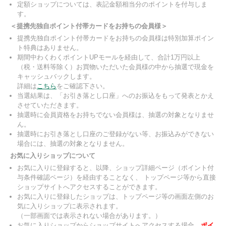
定額ショップについては、表記金額相当分のポイントを付与しま
す。
＜提携先独自ポイント付帯カードをお持ちの会員様＞
提携先独自ポイント付帯カードをお持ちの会員様は特別加算ポイン
ト特典はありません。
期間中わくわくポイントUPモールを経由して、合計1万円以上
（税・送料等除く）お買物いただいた会員様の中から抽選で現金を
キャッシュバックします。
詳細は
こちら
をご確認下さい。
当選結果は、「お引き落とし口座」へのお振込をもって発表とかえ
させていただきます。
抽選時に会員資格をお持ちでない会員様は、抽選の対象となりませ
ん。
抽選時にお引き落とし口座のご登録がない等、お振込みができない
場合には、抽選の対象となりません。
お気に入りショップについて
お気に入りに登録すると、以降、ショップ詳細ページ（ポイント付
与条件確認ページ）を経由することなく、 トップページ等から直接
ショップサイトへアクセスすることができます。
お気に入りに登録したショップは、トップページ等の画面左側のお
気に入りショップに表示されます。
（一部画面では表示されない場合があります。）
お気に入りショップからショップサイトへアクセスする場合、
ポイ