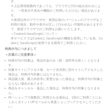
す。
※上記環境範囲内であっても、ブラウザとOSの組み合わせによ
り、 一部表示不具合や機能がご利用いただけない場合がありま
す。
※推奨以外のブラウザや、推奨以前のバージョンのブラウザをご
利用の場合、動作や表示が正しく行われない可能性がありますの
で、推奨ブラウザでのご利用をお願いいたします。
＜CookieやJavaScriptについて＞
本サービスではCookieとJavaScriptの機能を使用している為、Co
okieとJavaScriptが使用できる環境でご利用ください。
特典付与につきまして
＜共通のご注意事項＞
特典付与の対象は、商品代金のみ（税・送料等を除く）となりま
す。
対象サイトにアクセス後、カード決済前に別サイトにアクセスした
場合は、特典付与対象にはなりません。
商品購入後、購入内容等に変更があった場合は、特典付与の対象と
ならない場合があります。
商品をキャンセル・返品した場合は、特典付与の対象となりませ
ん。
同一ショップで複数回ご利用される場合は、1回のご利用ごとにわ
くわくポイントUPモールから再度ショップへアクセスしてくださ
い。