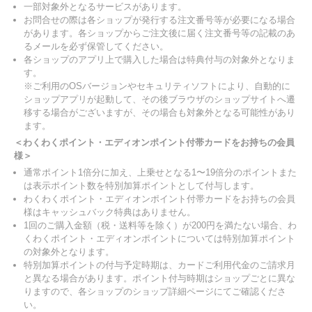
一部対象外となるサービスがあります。
お問合せの際は各ショップが発行する注文番号等が必要になる場合
があります。各ショップからご注文後に届く注文番号等の記載のあ
るメールを必ず保管してください。
各ショップのアプリ上で購入した場合は特典付与の対象外となりま
す。
※ご利用のOSバージョンやセキュリティソフトにより、自動的に
ショップアプリが起動して、その後ブラウザのショップサイトへ遷
移する場合がございますが、その場合も対象外となる可能性があり
ます。
＜わくわくポイント・エディオンポイント付帯カードをお持ちの会員
様＞
通常ポイント1倍分に加え、上乗せとなる1〜19倍分のポイントまた
は表示ポイント数を特別加算ポイントとして付与します。
わくわくポイント・エディオンポイント付帯カードをお持ちの会員
様はキャッシュバック特典はありません。
1回のご購入金額（税・送料等を除く）が200円を満たない場合、わ
くわくポイント・エディオンポイントについては特別加算ポイント
の対象外となります。
特別加算ポイントの付与予定時期は、カードご利用代金のご請求月
と異なる場合があります。ポイント付与時期はショップごとに異な
りますので、各ショップのショップ詳細ページにてご確認くださ
い。