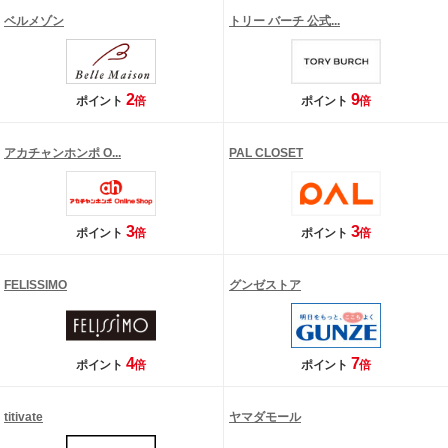
ベルメゾン
トリー バーチ 公式...
2
9
ポイント
倍
ポイント
倍
アカチャンホンポ O...
PAL CLOSET
3
3
ポイント
倍
ポイント
倍
FELISSIMO
グンゼストア
4
7
ポイント
倍
ポイント
倍
titivate
ヤマダモール