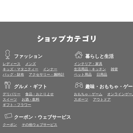
※推奨以外のブラウザや、推奨以前のバージョンのブラウザをご利用の場合
すので、推奨ブラウザでのご利用をお願いいたします。
＜CookieやJavaScriptについて＞
本サービスではCookieとJavaScriptの機能を使用している為、CookieとJa
ポイント付与につきまして
ワールドプレゼントのポイント通常1倍分に加え、上乗せとなる1〜19倍分の
ントとして付与いたします。
プレミアムポイント付与の対象は、商品代金のみ（税・送料等を除く）となり
ファッション
暮らしと生活
プレミアムポイントの付与予定時期は、カードご利用代金のご請求月と異なる
レディース
メンズ
インテリア・家具
とに異なりますので、各ショップのショップ詳細ページにてご確認ください。
キッズ・マタニティー
インナー
生活用品・キッチン
雑貨
200円のご利用につき1ポイントとして計算されるため、一部の法人カード等
バッグ・財布
アクセサリー・腕時計
ペット用品
日用品
が異なる場合があります。
対象サイトにアクセス後、カード決済前に別サイトにアクセスした場合は、ポ
グルメ・ギフト
趣味・おもちゃ・ゲー
商品購入後、購入内容等に変更があった場合は、プレミアムポイント付与の対
商品をキャンセル・返品した場合は、プレミアムポイント付与の対象となりま
デリバリー
食品・おとりよせ
おもちゃ・ゲーム
オンラインゲー
同一ショップで複数回ご利用される場合は、1回のご利用ごとにポイントUPモ
スイーツ
お酒・飲料
スポーツ
アウトドア
プレミアムポイントはワールドプレゼントのポイントとして景品等に交換でき
ギフト・フラワー
一部対象外となるサービスがあります。
ワールドプレゼントのお問合せの際は各ショップが発行する注文番号等が必要
クーポン・ウェブサービス
に届く注文番号等の記載のあるメールを必ず保管してください。
クーポン
その他ウェブサービス
各ショップのアプリ上で購入した場合はポイントUPの対象外となります。
※ご利用のOSバージョンやセキュリティソフトにより、自動的にショップアプ