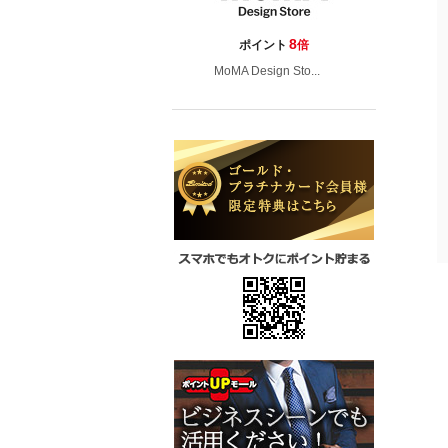
8
ポイント
倍
MoMA Design Sto...