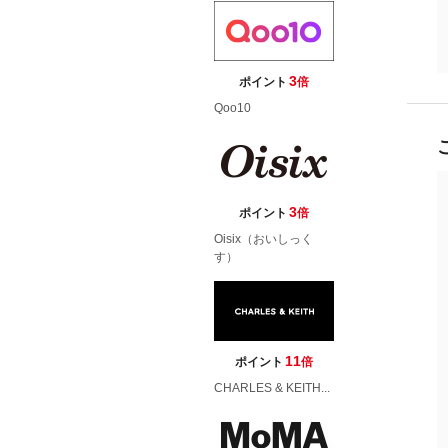
3
ポイント
倍
Qoo10
3
ポイント
倍
Oisix（おいしっく
す）
11
ポイント
倍
CHARLES & KEITH...