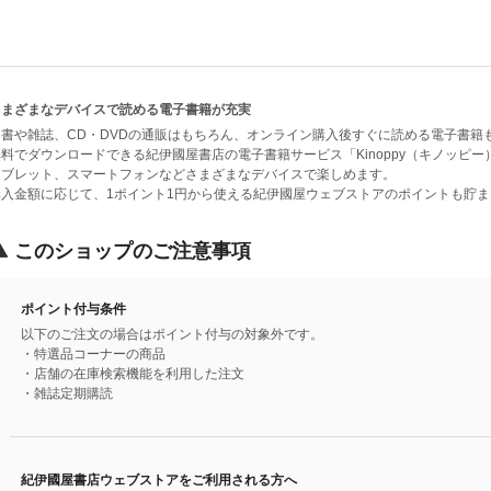
さまざまなデバイスで読める電子書籍が充実
和書や雑誌、CD・DVDの通販はもちろん、オンライン購入後すぐに読める電子書籍
無料でダウンロードできる紀伊國屋書店の電子書籍サービス「Kinoppy（キノッピ
タブレット、スマートフォンなどさまざまなデバイスで楽しめます。
購入金額に応じて、1ポイント1円から使える紀伊國屋ウェブストアのポイントも貯ま
このショップのご注意事項
ポイント付与条件
以下のご注文の場合はポイント付与の対象外です。
・特選品コーナーの商品
・店舗の在庫検索機能を利用した注文
・雑誌定期購読
紀伊國屋書店ウェブストアをご利用される方へ