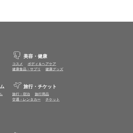
、動作や表示が正しく行われない可能性がありま
vaScriptが使用できる環境でご利用ください。
ポイントまたは表示ポイント数をプレミアムポイ
ます。
美容・健康
場合があります。ポイント付与時期はショップご
コスメ
ボディ＆ヘアケア
健康食品・サプリ
健康グッズ
につきましては表示ポイント数と付与ポイント数
イントは付きません。
ム
旅行・チケット
象とならない場合があります。
せん。
ム
旅行・宿泊
旅行用品
ールから再度ショップへアクセスしてください。
交通・レンタカー
チケット
ます。
になる場合があります。各ショップからご注文後
リが起動して、その後ブラウザのショップサイ