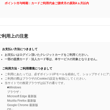
ポイント付与時期：カードご利用代金ご請求月の原則4ヵ月以内
ご利用上の注意
お支払い方法につきまして
お支払いはログイン頂いたクレジットカードをご利用ください。
一部の提携カード・法人カード等は、本サービスの対象となりません。
ご利用方法・ご利用環境につきまして
ご利用にあたっては、必ずポイントUPモールを経由して、ショップサイトにア
ご利用の際はブラウザのCookieの設定を有効にしてください。
当サイトでの推奨ブラウザは以下の通りです。
■Windows
ブラウザ：
Microsoft Edge 最新版
Mozilla Firefox 最新版
Google Chrome 最新版
OS：