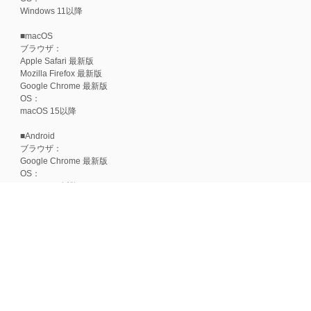
Windows 11以降
■macOS
ブラウザ：
Apple Safari 最新版
Mozilla Firefox 最新版
Google Chrome 最新版
OS：
macOS 15以降
■Android
ブラウザ：
Google Chrome 最新版
OS：
Android 15以降
■iOS
ブラウザ：
Apple Safari 最新版
OS：
iOS 18以降
※各ブラウザの最新版はリリース後1ヶ月前後で動作確認いたします。
※上記環境範囲内であっても、ブラウザとOSの組み合わせにより、 一部表
ます。