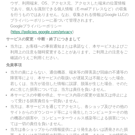
ウザ、利用端末、OS、アクセス元、アクセスした端末の位置情報
であり、個人を識別できる個人情報（E-mailアドレスなど）の収集
を行うものではありません。なお、収集される情報はGoogle LLCの
プライバシーポリシーに基づいて管理されます。
Googleプライバシーポリシー
(
https://policies.google.com/privacy
)
サービスの変更・中断・終了につきまして
当方は、お客様への事前通知または承諾なく、本サービスおよびご
利用上の注意を随時変更することがあります。ご利用上の注意をご
確認のうえご利用ください。
免責事項
当方の責によらない、通信機器、端末等の障害及び回線の不通等の
障害等により、本サービスの取扱いが遅延又は不能となった場合、
若しくは、当方が送信した情報に誤謬、脱落が生じた場合、そのた
めに生じた損害については、当方は責任を負いません。
本サービスの中断や停止、サービス内容の変更や追加又は停止によ
って受ける損害責任を一切負いません。
当方は、本サービスを通じてアクセスし、各ショップ及びその他の
サイトからのダウンロード等により発生したコンピューターその他
の機器の損害や、コンピューターウィルス感染等による損害につい
ては一切の責任を負いません。
当方は各ショップからの情報提供により発生あるいは誘発された損