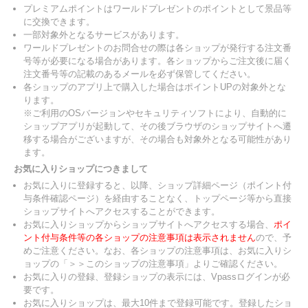
プレミアムポイントはワールドプレゼントのポイントとして景品等
に交換できます。
一部対象外となるサービスがあります。
ワールドプレゼントのお問合せの際は各ショップが発行する注文番
号等が必要になる場合があります。各ショップからご注文後に届く
注文番号等の記載のあるメールを必ず保管してください。
各ショップのアプリ上で購入した場合はポイントUPの対象外とな
ります。
※ご利用のOSバージョンやセキュリティソフトにより、自動的に
ショップアプリが起動して、その後ブラウザのショップサイトへ遷
移する場合がございますが、その場合も対象外となる可能性があり
ます。
お気に入りショップにつきまして
お気に入りに登録すると、以降、ショップ詳細ページ（ポイント付
与条件確認ページ）を経由することなく、トップページ等から直接
ショップサイトへアクセスすることができます。
お気に入りショップからショップサイトへアクセスする場合、
ポイ
ント付与条件等の各ショップの注意事項は表示されません
ので、予
めご注意ください。なお、各ショップの注意事項は、お気に入りシ
ョップの「＞＞このショップの注意事項」よりご確認ください。
お気に入りの登録、登録ショップの表示には、Vpassログインが必
要です。
お気に入りショップは、最大10件まで登録可能です。登録したショ