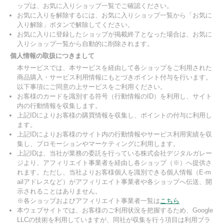
ップは、お気に入りショップ一覧でご確認ください。
お気に入りを解除するには、お気に入りショップ一覧から「お気に
入り解除」ボタンで解除してください。
お気に入りに登録したショップが掲載終了となった場合は、お気に
入りショップ一覧から自動的に削除されます。
個人情報の取扱につきまして
本サービスでは、本サービスを経由して各ショップをご利用された
商品購入・サービス利用情報にもとづきポイント付与を行います。
以下事項にご同意の上サービスをご利用ください。
お客様のカードを識別する符号（行動情報のID）を利用し、サイト
内の行動情報を収集します。
上記IDによりお客様の購買情報を収集し、ポイントの付与に利用し
ます。
上記IDによりお客様のサイト内の行動情報やサービス利用実績を収
集し、プロモーションやマーケティングに利用します。
上記IDは、当社が業務の委託を行っている株式会社デジタルガレー
ジより、アフィリエイト事業者を経由し各ショップ（※）へ提供さ
れます。ただし、当社よりお客様個人を識別できる個人情報（E-m
ailアドレスなど）がアフィリエイト事業者や各ショップへ伝送、開
示されることはありません。
※各ショップおよびアフィリエイト事業者一覧は
こちら
本ウェブサイトでは、お客様のご利用状況を把握するため、Google
LLCの技術を利用していますが、同社が収集を行う項目は利用ブラ