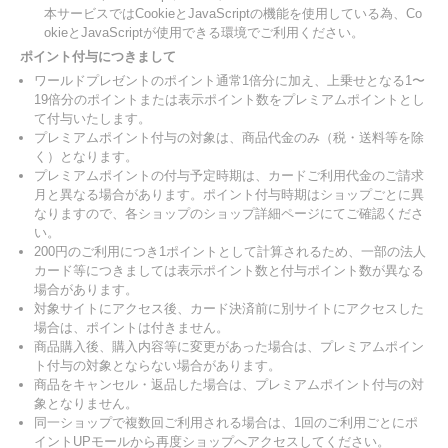
本サービスではCookieとJavaScriptの機能を使用している為、Co
okieとJavaScriptが使用できる環境でご利用ください。
ポイント付与につきまして
ワールドプレゼントのポイント通常1倍分に加え、上乗せとなる1〜
19倍分のポイントまたは表示ポイント数をプレミアムポイントとし
て付与いたします。
プレミアムポイント付与の対象は、商品代金のみ（税・送料等を除
く）となります。
プレミアムポイントの付与予定時期は、カードご利用代金のご請求
月と異なる場合があります。ポイント付与時期はショップごとに異
なりますので、各ショップのショップ詳細ページにてご確認くださ
い。
200円のご利用につき1ポイントとして計算されるため、一部の法人
カード等につきましては表示ポイント数と付与ポイント数が異なる
場合があります。
対象サイトにアクセス後、カード決済前に別サイトにアクセスした
場合は、ポイントは付きません。
商品購入後、購入内容等に変更があった場合は、プレミアムポイン
ト付与の対象とならない場合があります。
商品をキャンセル・返品した場合は、プレミアムポイント付与の対
象となりません。
同一ショップで複数回ご利用される場合は、1回のご利用ごとにポ
イントUPモールから再度ショップへアクセスしてください。