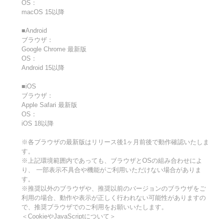
OS：
macOS 15以降
■Android
ブラウザ：
Google Chrome 最新版
OS：
Android 15以降
■iOS
ブラウザ：
Apple Safari 最新版
OS：
iOS 18以降
※各ブラウザの最新版はリリース後1ヶ月前後で動作確認いたしま
す。
※上記環境範囲内であっても、ブラウザとOSの組み合わせによ
り、 一部表示不具合や機能がご利用いただけない場合がありま
す。
※推奨以外のブラウザや、推奨以前のバージョンのブラウザをご
利用の場合、動作や表示が正しく行われない可能性がありますの
で、推奨ブラウザでのご利用をお願いいたします。
＜CookieやJavaScriptについて＞