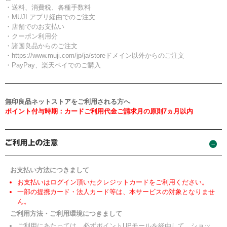
・送料、消費税、各種手数料
・MUJI アプリ経由でのご注文
・店舗でのお支払い
・クーポン利用分
・諸国良品からのご注文
・https://www.muji.com/jp/ja/storeドメイン以外からのご注文
・PayPay、楽天ペイでのご購入
無印良品ネットストアをご利用される方へ
ポイント付与時期：カードご利用代金ご請求月の原則7ヵ月以内
お支払い方法につきまして
お支払いはログイン頂いたクレジットカードをご利用ください。
一部の提携カード・法人カード等は、本サービスの対象となりませ
ん。
ご利用方法・ご利用環境につきまして
ご利用にあたっては、必ずポイントUPモールを経由して、ショッ