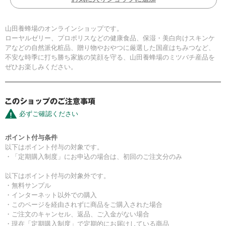
山田養蜂場のオンラインショップです。
ローヤルゼリー、プロポリスなどの健康食品、保湿・美白向けスキンケ
アなどの自然派化粧品、贈り物やおやつに厳選した国産はちみつなど、
不安な時季に打ち勝ち家族の笑顔を守る、山田養蜂場のミツバチ産品を
ぜひお楽しみください。
必ずご確認ください
ポイント付与条件
以下はポイント付与の対象です。
・「定期購入制度」にお申込の場合は、初回のご注文分のみ
以下はポイント付与の対象外です。
・無料サンプル
・インターネット以外での購入
・このページを経由されずに商品をご購入された場合
・ご注文のキャンセル、返品、ご入金がない場合
・現在「定期購入制度」で定期的にお届けしている商品