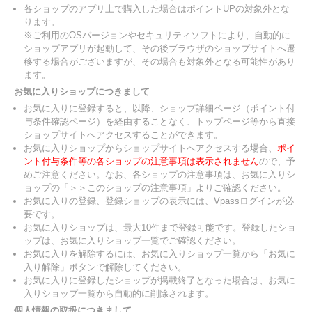
各ショップのアプリ上で購入した場合はポイントUPの対象外とな
ります。
※ご利用のOSバージョンやセキュリティソフトにより、自動的に
ショップアプリが起動して、その後ブラウザのショップサイトへ遷
移する場合がございますが、その場合も対象外となる可能性があり
ます。
お気に入りショップにつきまして
お気に入りに登録すると、以降、ショップ詳細ページ（ポイント付
与条件確認ページ）を経由することなく、トップページ等から直接
ショップサイトへアクセスすることができます。
お気に入りショップからショップサイトへアクセスする場合、
ポイ
ント付与条件等の各ショップの注意事項は表示されません
ので、予
めご注意ください。なお、各ショップの注意事項は、お気に入りシ
ョップの「＞＞このショップの注意事項」よりご確認ください。
お気に入りの登録、登録ショップの表示には、Vpassログインが必
要です。
お気に入りショップは、最大10件まで登録可能です。登録したショ
ップは、お気に入りショップ一覧でご確認ください。
お気に入りを解除するには、お気に入りショップ一覧から「お気に
入り解除」ボタンで解除してください。
お気に入りに登録したショップが掲載終了となった場合は、お気に
入りショップ一覧から自動的に削除されます。
個人情報の取扱につきまして