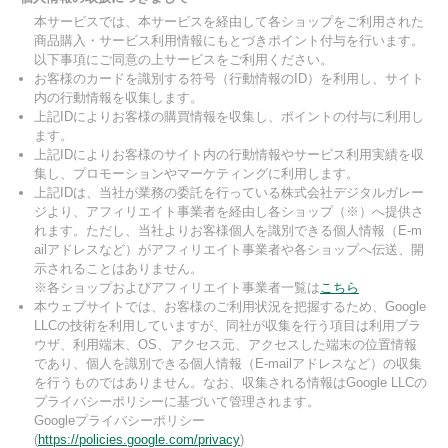
本サービスでは、本サービスを経由して各ショップをご利用された
商品購入・サービス利用情報にもとづきポイント付与を行います。
以下事項にご同意の上サービスをご利用ください。
お客様のカードを識別する符号（行動情報のID）を利用し、サイト
内の行動情報を収集します。
上記IDによりお客様の購買情報を収集し、ポイントの付与に利用し
ます。
上記IDによりお客様のサイト内の行動情報やサービス利用実績を収
集し、プロモーションやマーケティングに利用します。
上記IDは、当社が業務の委託を行っている株式会社デジタルガレー
ジより、アフィリエイト事業者を経由し各ショップ（※）へ提供さ
れます。ただし、当社よりお客様個人を識別できる個人情報（E-m
ailアドレスなど）がアフィリエイト事業者や各ショップへ伝送、開
示されることはありません。
※各ショップおよびアフィリエイト事業者一覧は
こちら
本ウェブサイトでは、お客様のご利用状況を把握するため、Google
LLCの技術を利用していますが、同社が収集を行う項目は利用ブラ
ウザ、利用端末、OS、アクセス元、アクセスした端末の位置情報
であり、個人を識別できる個人情報（E-mailアドレスなど）の収集
を行うものではありません。なお、収集される情報はGoogle LLCの
プライバシーポリシーに基づいて管理されます。
Googleプライバシーポリシー
(
https://policies.google.com/privacy
)