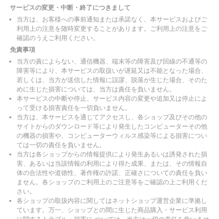
サービスの変更・中断・終了につきまして
当方は、お客様への事前通知または承諾なく、本サービスおよびご
利用上の注意を随時変更することがあります。ご利用上の注意をご
確認のうえご利用ください。
免責事項
当方の責によらない、通信機器、端末等の障害及び回線の不通等の
障害等により、本サービスの取扱いが遅延又は不能となった場合、
若しくは、当方が送信した情報に誤謬、脱落が生じた場合、そのた
めに生じた損害については、当方は責任を負いません。
本サービスの中断や停止、サービス内容の変更や追加又は停止によ
って受ける損害責任を一切負いません。
当方は、本サービスを通じてアクセスし、各ショップ及びその他の
サイトからのダウンロード等により発生したコンピューターその他
の機器の損害や、コンピューターウィルス感染等による損害につい
ては一切の責任を負いません。
当方は各ショップからの情報提供により発生あるいは誘発された損
害、あるいは当該情報の利用により得た成果、または、その情報自
体の合法性や道徳性、著作権の許諾、正確さについての責任を負い
ません。各ショップのご利用上のご注意等をご確認の上ご利用くだ
さい。
各ショップの取扱内容に関してはネットショップ運営企業に準拠し
ています。万一、ショップとの間に生じた商品購入・サービス利用