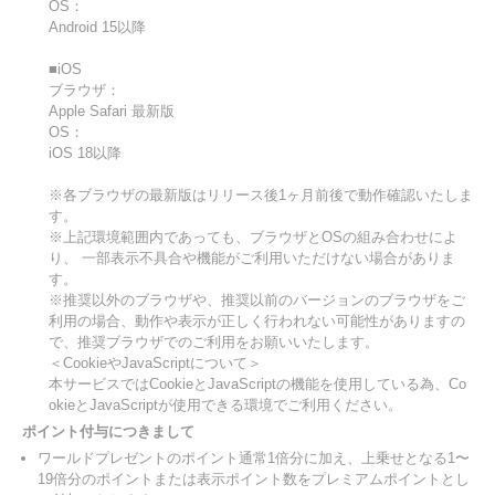
OS：
Android 15以降
■iOS
ブラウザ：
Apple Safari 最新版
OS：
iOS 18以降
※各ブラウザの最新版はリリース後1ヶ月前後で動作確認いたしま
す。
※上記環境範囲内であっても、ブラウザとOSの組み合わせによ
り、 一部表示不具合や機能がご利用いただけない場合がありま
す。
※推奨以外のブラウザや、推奨以前のバージョンのブラウザをご
利用の場合、動作や表示が正しく行われない可能性がありますの
で、推奨ブラウザでのご利用をお願いいたします。
＜CookieやJavaScriptについて＞
本サービスではCookieとJavaScriptの機能を使用している為、Co
okieとJavaScriptが使用できる環境でご利用ください。
ポイント付与につきまして
ワールドプレゼントのポイント通常1倍分に加え、上乗せとなる1〜
19倍分のポイントまたは表示ポイント数をプレミアムポイントとし