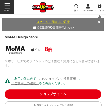
ログインに関するご注意
次回以降90日間表示しない
MoMA Design Store
8
倍
ポイント
※本サービスでのポイント倍率は予告なく変更になる場合がございま
す。
ご利用の前に必ず
「このショップのご注意事項」
、
「ご利用上の注意」
をご確認ください。
ショップサイトへ
お気に入りショップに追加