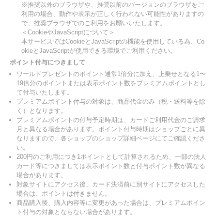
※推奨以外のブラウザや、推奨以前のバージョンのブラウザをご
利用の場合、動作や表示が正しく行われない可能性がありますの
で、推奨ブラウザでのご利用をお願いいたします。
＜CookieやJavaScriptについて＞
本サービスではCookieとJavaScriptの機能を使用している為、Co
okieとJavaScriptが使用できる環境でご利用ください。
ポイント付与につきまして
ワールドプレゼントのポイント通常1倍分に加え、上乗せとなる1〜
19倍分のポイントまたは表示ポイント数をプレミアムポイントとし
て付与いたします。
プレミアムポイント付与の対象は、商品代金のみ（税・送料等を除
く）となります。
プレミアムポイントの付与予定時期は、カードご利用代金のご請求
月と異なる場合があります。ポイント付与時期はショップごとに異
なりますので、各ショップのショップ詳細ページにてご確認くださ
い。
200円のご利用につき1ポイントとして計算されるため、一部の法人
カード等につきましては表示ポイント数と付与ポイント数が異なる
場合があります。
対象サイトにアクセス後、カード決済前に別サイトにアクセスした
場合は、ポイントは付きません。
商品購入後、購入内容等に変更があった場合は、プレミアムポイン
ト付与の対象とならない場合があります。