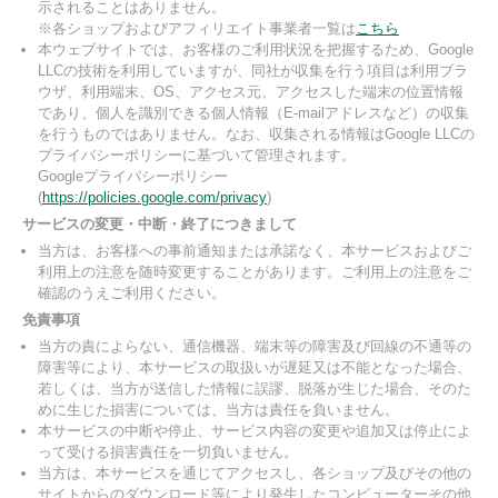
示されることはありません。
※各ショップおよびアフィリエイト事業者一覧は
こちら
本ウェブサイトでは、お客様のご利用状況を把握するため、Google
LLCの技術を利用していますが、同社が収集を行う項目は利用ブラ
ウザ、利用端末、OS、アクセス元、アクセスした端末の位置情報
であり、個人を識別できる個人情報（E-mailアドレスなど）の収集
を行うものではありません。なお、収集される情報はGoogle LLCの
プライバシーポリシーに基づいて管理されます。
Googleプライバシーポリシー
(
https://policies.google.com/privacy
)
サービスの変更・中断・終了につきまして
当方は、お客様への事前通知または承諾なく、本サービスおよびご
利用上の注意を随時変更することがあります。ご利用上の注意をご
確認のうえご利用ください。
免責事項
当方の責によらない、通信機器、端末等の障害及び回線の不通等の
障害等により、本サービスの取扱いが遅延又は不能となった場合、
若しくは、当方が送信した情報に誤謬、脱落が生じた場合、そのた
めに生じた損害については、当方は責任を負いません。
本サービスの中断や停止、サービス内容の変更や追加又は停止によ
って受ける損害責任を一切負いません。
当方は、本サービスを通じてアクセスし、各ショップ及びその他の
サイトからのダウンロード等により発生したコンピューターその他