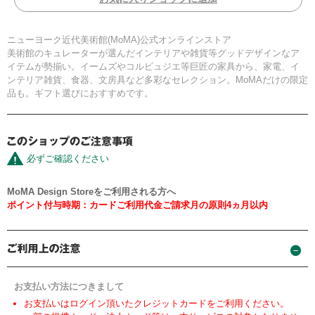
ニューヨーク近代美術館(MoMA)公式オンラインストア
美術館のキュレーターが選んだインテリアや雑貨等グッドデザインなア
イテムが勢揃い。イームズやコルビュジエ等巨匠の家具から、家電、イ
ンテリア雑貨、食器、文房具など多彩なセレクション。MoMAだけの限定
品も。ギフト選びにおすすめです。
必ずご確認ください
MoMA Design Storeをご利用される方へ
ポイント付与時期：カードご利用代金ご請求月の原則4ヵ月以内
お支払い方法につきまして
お支払いはログイン頂いたクレジットカードをご利用ください。