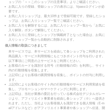
ョップの「＞＞このショップの注意事項」よりご確認ください。
お気に入りの登録、登録ショップの表示には、Vpassログインが必
要です。
お気に入りショップは、最大10件まで登録可能です。登録したショ
ップは、お気に入りショップ一覧でご確認ください。
お気に入りを解除するには、お気に入りショップ一覧から「お気に
入り解除」ボタンで解除してください。
お気に入りに登録したショップが掲載終了となった場合は、お気に
入りショップ一覧から自動的に削除されます。
個人情報の取扱につきまして
本サービスでは、本サービスを経由して各ショップをご利用された
商品購入・サービス利用情報にもとづきポイント付与を行います。
以下事項にご同意の上サービスをご利用ください。
お客様のカードを識別する符号（行動情報のID）を利用し、サイト
内の行動情報を収集します。
上記IDによりお客様の購買情報を収集し、ポイントの付与に利用し
ます。
上記IDによりお客様のサイト内の行動情報やサービス利用実績を収
集し、プロモーションやマーケティングに利用します。
上記IDは、当社が業務の委託を行っている株式会社デジタルガレー
ジより、アフィリエイト事業者を経由し各ショップ（※）へ提供さ
れます。ただし、当社よりお客様個人を識別できる個人情報（E-m
ailアドレスなど）がアフィリエイト事業者や各ショップへ伝送、開