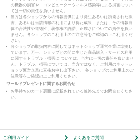
の機器の損害や、コンピューターウィルス感染等による損害につい
ては一切の責任を負いません。
当方は各ショップからの情報提供により発生あるいは誘発された損
害、あるいは当該情報の利用により得た成果、または、その情報自
体の合法性や道徳性、著作権の許諾、正確さについての責任を負い
ません。各ショップのご利用上のご注意等をご確認の上ご利用くだ
さい。
各ショップの取扱内容に関してはネットショップ運営企業に準拠し
ています。万一、ショップとの間に生じた商品購入・サービス利用
に関するトラブル・損害に ついては、当方は一切の責任を負いませ
ん。トラブル、損害については、当方ではなく、ご利用のネットシ
ョップ運営企業に直接お申し出下さい。 各ショップのご利用上のご
注意等をご確認の上ご利用ください。
ワールドプレゼントに関するお問合せ
お手持ちのカード裏面に記載されている連絡先までお問合せくださ
い。
ご利用ガイド
よくあるご質問