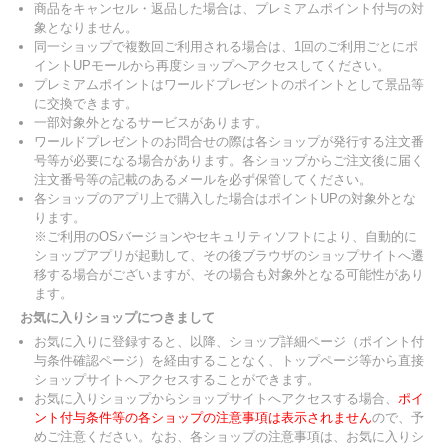
商品をキャンセル・返品した場合は、プレミアムポイント付与の対
象となりません。
同一ショップで複数回ご利用される場合は、1回のご利用ごとにポ
イントUPモールから再度ショップへアクセスしてください。
プレミアムポイントはワールドプレゼントのポイントとして景品等
に交換できます。
一部対象外となるサービスがあります。
ワールドプレゼントのお問合せの際は各ショップが発行する注文番
号等が必要になる場合があります。各ショップからご注文後に届く
注文番号等の記載のあるメールを必ず保管してください。
各ショップのアプリ上で購入した場合はポイントUPの対象外とな
ります。
※ご利用のOSバージョンやセキュリティソフトにより、自動的に
ショップアプリが起動して、その後ブラウザのショップサイトへ遷
移する場合がございますが、その場合も対象外となる可能性があり
ます。
お気に入りショップにつきまして
お気に入りに登録すると、以降、ショップ詳細ページ（ポイント付
与条件確認ページ）を経由することなく、トップページ等から直接
ショップサイトへアクセスすることができます。
お気に入りショップからショップサイトへアクセスする場合、
ポイ
ント付与条件等の各ショップの注意事項は表示されません
ので、予
めご注意ください。なお、各ショップの注意事項は、お気に入りシ