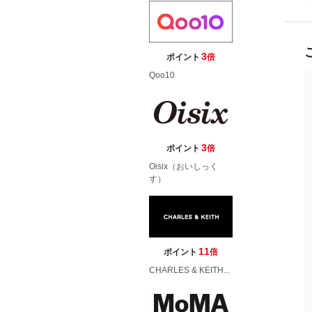
3
ポイント
倍
Qoo10
3
ポイント
倍
Oisix（おいしっく
す）
11
ポイント
倍
CHARLES & KEITH...