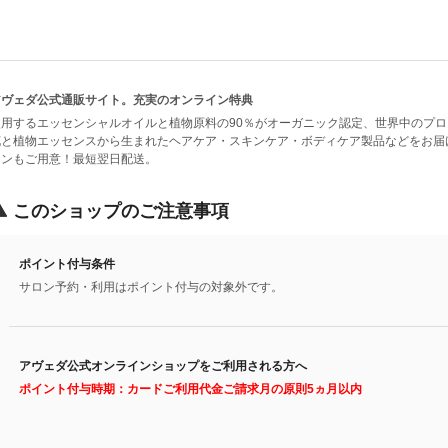
アヴェダ公式通販サイト。充実のオンライン特典
使用するエッセンシャルオイルと植物原料の90％がオーガニック認定、世界中のプ
花と植物エッセンスから生まれたヘアケア・スキンケア・ボディケア製品などをお届
ーンもご用意！最短翌日配送。
このショップのご注意事項
ポイント付与条件
サロン予約・利用はポイント付与の対象外です。
アヴェダ公式オンラインショップをご利用される方へ
ポイント付与時期：カードご利用代金ご請求月の原則5ヵ月以内