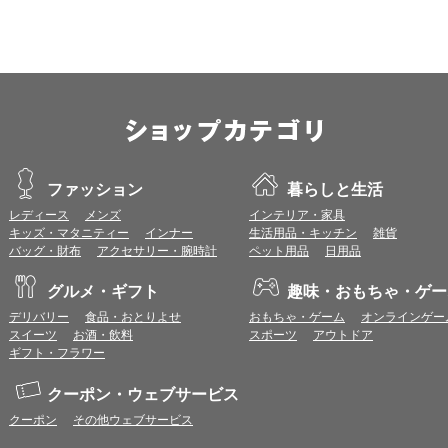
本サービスではCookieとJavaScriptの機能を使用している為、CookieとJa
ポイント付与につきまして
ワールドプレゼントのポイント通常1倍分に加え、上乗せとなる1〜19倍分の
ントとして付与いたします。
プレミアムポイント付与の対象は、商品代金のみ（税・送料等を除く）となり
プレミアムポイントの付与予定時期は、カードご利用代金のご請求月と異なる
とに異なりますので、各ショップのショップ詳細ページにてご確認ください。
200円のご利用につき1ポイントとして計算されるため、一部の法人カード等
が異なる場合があります。
ファッション
暮らしと生活
対象サイトにアクセス後、カード決済前に別サイトにアクセスした場合は、ポ
レディース
メンズ
インテリア・家具
商品購入後、購入内容等に変更があった場合は、プレミアムポイント付与の対
キッズ・マタニティー
インナー
生活用品・キッチン
雑貨
商品をキャンセル・返品した場合は、プレミアムポイント付与の対象となりま
バッグ・財布
アクセサリー・腕時計
ペット用品
日用品
同一ショップで複数回ご利用される場合は、1回のご利用ごとにポイントUPモ
プレミアムポイントはワールドプレゼントのポイントとして景品等に交換でき
グルメ・ギフト
趣味・おもちゃ・ゲー
一部対象外となるサービスがあります。
ワールドプレゼントのお問合せの際は各ショップが発行する注文番号等が必要
デリバリー
食品・おとりよせ
おもちゃ・ゲーム
オンラインゲー
に届く注文番号等の記載のあるメールを必ず保管してください。
スイーツ
お酒・飲料
スポーツ
アウトドア
各ショップのアプリ上で購入した場合はポイントUPの対象外となります。
ギフト・フラワー
※ご利用のOSバージョンやセキュリティソフトにより、自動的にショップアプ
トへ遷移する場合がございますが、その場合も対象外となる可能性があります
クーポン・ウェブサービス
クーポン
その他ウェブサービス
お気に入りショップについて
お気に入りに登録すると、以降、ショップ詳細ページ（ポイント付与条件確認