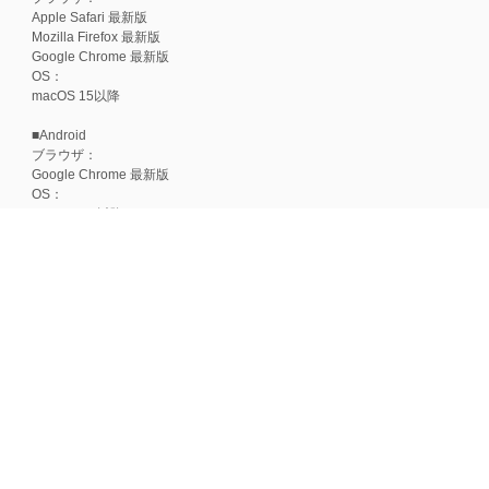
Apple Safari 最新版
Mozilla Firefox 最新版
Google Chrome 最新版
OS：
macOS 15以降
■Android
ブラウザ：
Google Chrome 最新版
OS：
Android 15以降
■iOS
ブラウザ：
Apple Safari 最新版
OS：
iOS 18以降
※各ブラウザの最新版はリリース後1ヶ月前後で動作確認いたします。
※上記環境範囲内であっても、ブラウザとOSの組み合わせにより、 一部表
ます。
※推奨以外のブラウザや、推奨以前のバージョンのブラウザをご利用の場合
すので、推奨ブラウザでのご利用をお願いいたします。
＜CookieやJavaScriptについて＞