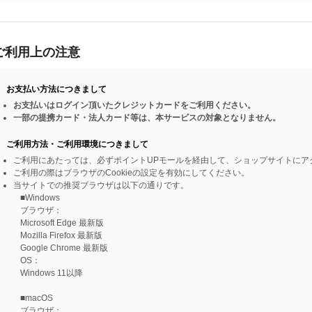
ご利用上の注意
お支払い方法につきまして
お支払いはログイン頂いたクレジットカードをご利用ください。
一部の提携カード・法人カード等は、本サービスの対象となりません。
ご利用方法・ご利用環境につきまして
ご利用にあたっては、必ずポイントUPモールを経由して、ショップサイトにア
ご利用の際はブラウザのCookieの設定を有効にしてください。
当サイトでの推奨ブラウザは以下の通りです。
■Windows
ブラウザ：
Microsoft Edge 最新版
Mozilla Firefox 最新版
Google Chrome 最新版
OS：
Windows 11以降
■macOS
ブラウザ：