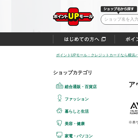
ポイントUPモール：クレジットカードなら横浜
ショップカテゴリ
ア
総合通販・百貨店
ファッション
暮らしと生活
※本
美容・健康
家電・パソコン