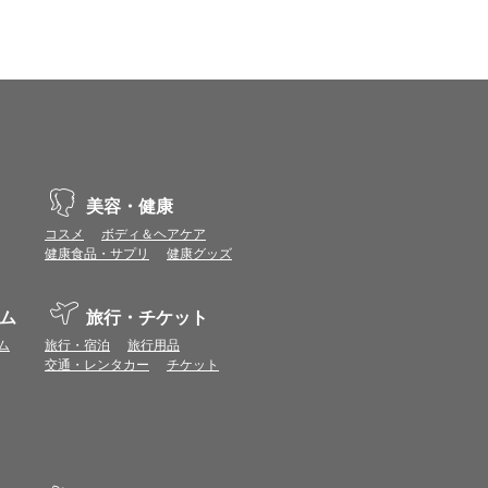
vaScriptが使用できる環境でご利用ください。
ポイントまたは表示ポイント数をプレミアムポイ
ます。
場合があります。ポイント付与時期はショップご
につきましては表示ポイント数と付与ポイント数
美容・健康
イントは付きません。
コスメ
ボディ＆ヘアケア
象とならない場合があります。
健康食品・サプリ
健康グッズ
せん。
ールから再度ショップへアクセスしてください。
ます。
ム
旅行・チケット
になる場合があります。各ショップからご注文後
ム
旅行・宿泊
旅行用品
交通・レンタカー
チケット
リが起動して、その後ブラウザのショップサイ
。
ページ）を経由することなく、トップページ等か