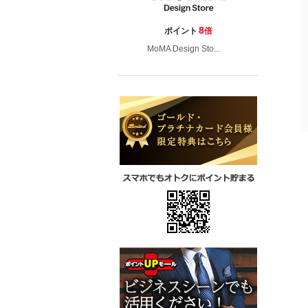
8
ポイント
倍
MoMA Design Sto...