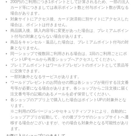
200円のご利用につき1ポイントとして計算されるため、一部の法人
カード等につきましては表示ポイント数と付与ポイント数が異なる
場合があります。
対象サイトにアクセス後、カード決済前に別サイトにアクセスした
場合は、ポイントは付きません。
商品購入後、購入内容等に変更があった場合は、プレミアムポイン
ト付与の対象とならない場合があります。
商品をキャンセル・返品した場合は、プレミアムポイント付与の対
象となりません。
同一ショップで複数回ご利用される場合は、1回のご利用ごとにポ
イントUPモールから再度ショップへアクセスしてください。
プレミアムポイントはワールドプレゼントのポイントとして景品等
に交換できます。
一部対象外となるサービスがあります。
ワールドプレゼントのお問合せの際は各ショップが発行する注文番
号等が必要になる場合があります。各ショップからご注文後に届く
注文番号等の記載のあるメールを必ず保管してください。
各ショップのアプリ上で購入した場合はポイントUPの対象外とな
ります。
※ご利用のOSバージョンやセキュリティソフトにより、自動的に
ショップアプリが起動して、その後ブラウザのショップサイトへ遷
移する場合がございますが、その場合も対象外となる可能性があり
ます。
お気に入りショップにつきまして