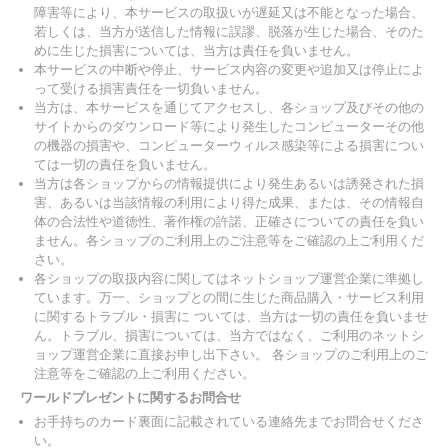
障害等により、本サービスの取扱いが遅延又は不能となった場合、
若しくは、当方が送信した情報に誤謬、脱落が生じた場合、そのた
めに生じた損害については、当方は責任を負いません。
本サービスの中断や停止、サービス内容の変更や追加又は停止によ
って受ける損害責任を一切負いません。
当方は、本サービスを通じてアクセスし、各ショップ及びその他の
サイトからのダウンロード等により発生したコンピューターその他
の機器の損害や、コンピューターウィルス感染等による損害につい
ては一切の責任を負いません。
当方は各ショップからの情報提供により発生あるいは誘発された損
害、あるいは当該情報の利用により得た成果、または、その情報自
体の合法性や道徳性、著作権の許諾、正確さについての責任を負い
ません。各ショップのご利用上のご注意等をご確認の上ご利用くだ
さい。
各ショップの取扱内容に関してはネットショップ運営企業に準拠し
ています。万一、ショップとの間に生じた商品購入・サービス利用
に関するトラブル・損害に ついては、当方は一切の責任を負いませ
ん。トラブル、損害については、当方ではなく、ご利用のネットシ
ョップ運営企業に直接お申し出下さい。 各ショップのご利用上のご
注意等をご確認の上ご利用ください。
ワールドプレゼントに関するお問合せ
お手持ちのカード裏面に記載されている連絡先までお問合せくださ
い。