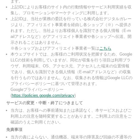
ます。
上記IDによりお客様のサイト内の行動情報やサービス利用実績を収
集し、プロモーションやマーケティングに利用します。
上記IDは、当社が業務の委託を行っている株式会社デジタルガレー
ジより、アフィリエイト事業者を経由し各ショップ（※）へ提供さ
れます。ただし、当社よりお客様個人を識別できる個人情報（E-m
ailアドレスなど）がアフィリエイト事業者や各ショップへ伝送、開
示されることはありません。
※各ショップおよびアフィリエイト事業者一覧は
こちら
本ウェブサイトでは、お客様のご利用状況を把握するため、Google
LLCの技術を利用していますが、同社が収集を行う項目は利用ブラ
ウザ、利用端末、OS、アクセス元、アクセスした端末の位置情報
であり、個人を識別できる個人情報（E-mailアドレスなど）の収集
を行うものではありません。なお、収集される情報はGoogle LLCの
プライバシーポリシーに基づいて管理されます。
Googleプライバシーポリシー
(
https://policies.google.com/privacy
)
サービスの変更・中断・終了につきまして
当方は、お客様への事前通知または承諾なく、本サービスおよびご
利用上の注意を随時変更することがあります。ご利用上の注意をご
確認のうえご利用ください。
免責事項
当方の責によらない、通信機器、端末等の障害及び回線の不通等の