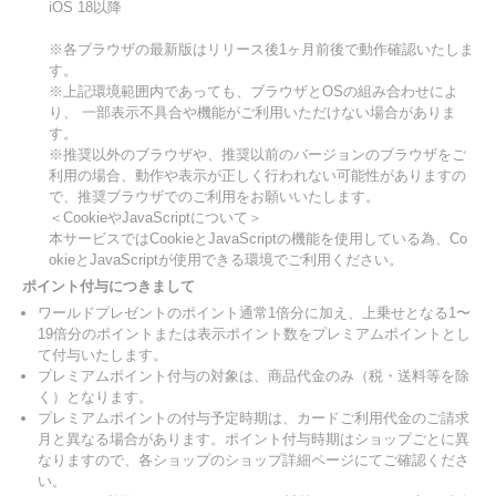
iOS 18以降
※各ブラウザの最新版はリリース後1ヶ月前後で動作確認いたしま
す。
※上記環境範囲内であっても、ブラウザとOSの組み合わせによ
り、 一部表示不具合や機能がご利用いただけない場合がありま
す。
※推奨以外のブラウザや、推奨以前のバージョンのブラウザをご
利用の場合、動作や表示が正しく行われない可能性がありますの
で、推奨ブラウザでのご利用をお願いいたします。
＜CookieやJavaScriptについて＞
本サービスではCookieとJavaScriptの機能を使用している為、Co
okieとJavaScriptが使用できる環境でご利用ください。
ポイント付与につきまして
ワールドプレゼントのポイント通常1倍分に加え、上乗せとなる1〜
19倍分のポイントまたは表示ポイント数をプレミアムポイントとし
て付与いたします。
プレミアムポイント付与の対象は、商品代金のみ（税・送料等を除
く）となります。
プレミアムポイントの付与予定時期は、カードご利用代金のご請求
月と異なる場合があります。ポイント付与時期はショップごとに異
なりますので、各ショップのショップ詳細ページにてご確認くださ
い。