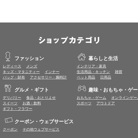
すので、推奨ブラウザでのご利用をお願いいたします。
＜CookieやJavaScriptについて＞
本サービスではCookieとJavaScriptの機能を使用している為、CookieとJa
ポイント付与につきまして
ワールドプレゼントのポイント通常1倍分に加え、上乗せとなる1〜19倍分の
ントとして付与いたします。
プレミアムポイント付与の対象は、商品代金のみ（税・送料等を除く）となり
プレミアムポイントの付与予定時期は、カードご利用代金のご請求月と異なる
ファッション
暮らしと生活
とに異なりますので、各ショップのショップ詳細ページにてご確認ください。
レディース
メンズ
インテリア・家具
200円のご利用につき1ポイントとして計算されるため、一部の法人カード等
キッズ・マタニティー
インナー
生活用品・キッチン
雑貨
が異なる場合があります。
バッグ・財布
アクセサリー・腕時計
ペット用品
日用品
対象サイトにアクセス後、カード決済前に別サイトにアクセスした場合は、ポ
商品購入後、購入内容等に変更があった場合は、プレミアムポイント付与の対
グルメ・ギフト
趣味・おもちゃ・ゲー
商品をキャンセル・返品した場合は、プレミアムポイント付与の対象となりま
同一ショップで複数回ご利用される場合は、1回のご利用ごとにポイントUPモ
デリバリー
食品・おとりよせ
おもちゃ・ゲーム
オンラインゲー
プレミアムポイントはワールドプレゼントのポイントとして景品等に交換でき
スイーツ
お酒・飲料
スポーツ
アウトドア
一部対象外となるサービスがあります。
ギフト・フラワー
ワールドプレゼントのお問合せの際は各ショップが発行する注文番号等が必要
に届く注文番号等の記載のあるメールを必ず保管してください。
クーポン・ウェブサービス
各ショップのアプリ上で購入した場合はポイントUPの対象外となります。
クーポン
その他ウェブサービス
※ご利用のOSバージョンやセキュリティソフトにより、自動的にショップアプ
トへ遷移する場合がございますが、その場合も対象外となる可能性があります