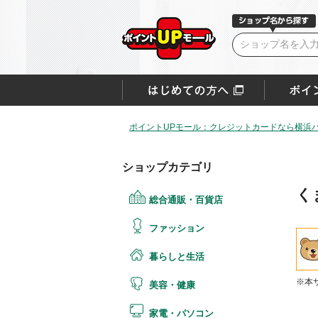
ポイントUPモール：クレジットカードなら横浜
ショップカテゴリ
く
総合通販・百貨店
ファッション
暮らしと生活
※本
美容・健康
家電・パソコン