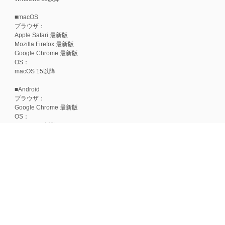
■macOS
ブラウザ：
Apple Safari 最新版
Mozilla Firefox 最新版
Google Chrome 最新版
OS：
macOS 15以降
■Android
ブラウザ：
Google Chrome 最新版
OS：
Android 15以降
■iOS
ブラウザ：
Apple Safari 最新版
OS：
iOS 18以降
※各ブラウザの最新版はリリース後1ヶ月前後で動作確認いたします。
※上記環境範囲内であっても、ブラウザとOSの組み合わせにより、 一部表
ます。
※推奨以外のブラウザや、推奨以前のバージョンのブラウザをご利用の場合