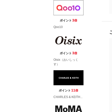
3
ポイント
倍
Qoo10
3
ポイント
倍
Oisix（おいしっく
す）
11
ポイント
倍
CHARLES & KEITH...