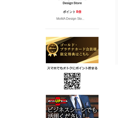
8
ポイント
倍
MoMA Design Sto...