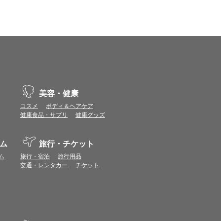
vaScriptが使用できる環境でご利用ください。
ポイントまたは表示ポイント数をプレミアムポイ
ます。
場合があります。ポイント付与時期はショップご
美容・健康
コスメ
ボディ＆ヘアケア
につきましては表示ポイント数と付与ポイント数
健康食品・サプリ
健康グッズ
イントは付きません。
象とならない場合があります。
ム
旅行・チケット
せん。
ールから再度ショップへアクセスしてください。
ム
旅行・宿泊
旅行用品
ます。
交通・レンタカー
チケット
になる場合があります。各ショップからご注文後
リが起動して、その後ブラウザのショップサイ
。