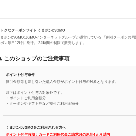
トクなクーポンサイト くまポンbyGMO
まポンbyGMOはGMOインターネットグループが運営している 「割引クーポン共同
ポン毎日12時に発行。 24時間の制限で販売します。
このショップのご注意事項
ポイント付与条件
値引金額等を差し引いた購入金額がポイント付与の対象となります。
以下はポイント付与の対象外です。
・ポイントご利用金額分
・クーポンやギフト券など割引ご利用金額分
くまポンbyGMOをご利用される方へ
ポイント付与時期：カードご利用代金ご請求月の原則4ヵ月以内