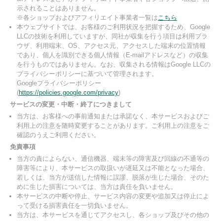
示されることはありません。
※各ショップおよびアフィリエイト事業者一覧は
こちら
本ウェブサイトでは、お客様のご利用状況を把握するため、Google
LLCの技術を利用していますが、同社が収集を行う項目は利用ブラ
ウザ、利用端末、OS、アクセス元、アクセスした端末の位置情報
であり、個人を識別できる個人情報（E-mailアドレスなど）の収集
を行うものではありません。なお、収集される情報はGoogle LLCの
プライバシーポリシーに基づいて管理されます。
Googleプライバシーポリシー
(
https://policies.google.com/privacy
)
サービスの変更・中断・終了につきまして
当方は、お客様への事前通知または承諾なく、本サービスおよびご
利用上の注意を随時変更することがあります。ご利用上の注意をご
確認のうえご利用ください。
免責事項
当方の責によらない、通信機器、端末等の障害及び回線の不通等の
障害等により、本サービスの取扱いが遅延又は不能となった場合、
若しくは、当方が送信した情報に誤謬、脱落が生じた場合、そのた
めに生じた損害については、当方は責任を負いません。
本サービスの中断や停止、サービス内容の変更や追加又は停止によ
って受ける損害責任を一切負いません。
当方は、本サービスを通じてアクセスし、各ショップ及びその他の