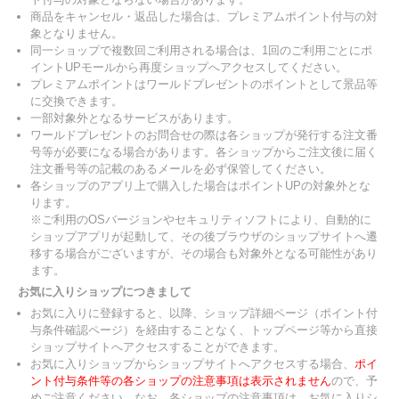
商品をキャンセル・返品した場合は、プレミアムポイント付与の対
象となりません。
同一ショップで複数回ご利用される場合は、1回のご利用ごとにポ
イントUPモールから再度ショップへアクセスしてください。
プレミアムポイントはワールドプレゼントのポイントとして景品等
に交換できます。
一部対象外となるサービスがあります。
ワールドプレゼントのお問合せの際は各ショップが発行する注文番
号等が必要になる場合があります。各ショップからご注文後に届く
注文番号等の記載のあるメールを必ず保管してください。
各ショップのアプリ上で購入した場合はポイントUPの対象外とな
ります。
※ご利用のOSバージョンやセキュリティソフトにより、自動的に
ショップアプリが起動して、その後ブラウザのショップサイトへ遷
移する場合がございますが、その場合も対象外となる可能性があり
ます。
お気に入りショップにつきまして
お気に入りに登録すると、以降、ショップ詳細ページ（ポイント付
与条件確認ページ）を経由することなく、トップページ等から直接
ショップサイトへアクセスすることができます。
お気に入りショップからショップサイトへアクセスする場合、
ポイ
ント付与条件等の各ショップの注意事項は表示されません
ので、予
めご注意ください。なお、各ショップの注意事項は、お気に入りシ