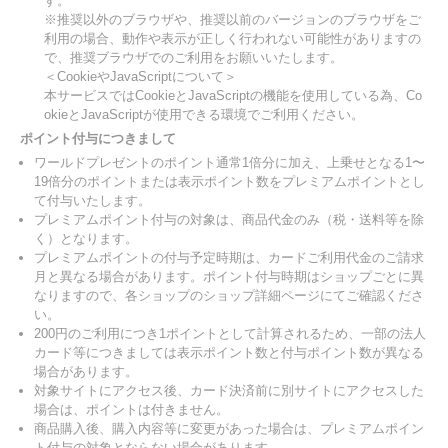
す。
※推奨以外のブラウザや、推奨以前のバージョンのブラウザをご
利用の場合、動作や表示が正しく行われない可能性がありますの
で、推奨ブラウザでのご利用をお願いいたします。
＜CookieやJavaScriptについて＞
本サービスではCookieとJavaScriptの機能を使用している為、Co
okieとJavaScriptが使用できる環境でご利用ください。
ポイント付与につきまして
ワールドプレゼントのポイント通常1倍分に加え、上乗せとなる1〜
19倍分のポイントまたは表示ポイント数をプレミアムポイントとし
て付与いたします。
プレミアムポイント付与の対象は、商品代金のみ（税・送料等を除
く）となります。
プレミアムポイントの付与予定時期は、カードご利用代金のご請求
月と異なる場合があります。ポイント付与時期はショップごとに異
なりますので、各ショップのショップ詳細ページにてご確認くださ
い。
200円のご利用につき1ポイントとして計算されるため、一部の法人
カード等につきましては表示ポイント数と付与ポイント数が異なる
場合があります。
対象サイトにアクセス後、カード決済前に別サイトにアクセスした
場合は、ポイントは付きません。
商品購入後、購入内容等に変更があった場合は、プレミアムポイン
ト付与の対象とならない場合があります。