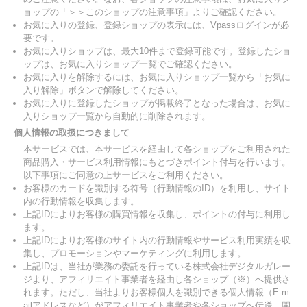
ョップの「＞＞このショップの注意事項」よりご確認ください。
お気に入りの登録、登録ショップの表示には、Vpassログインが必
要です。
お気に入りショップは、最大10件まで登録可能です。登録したショ
ップは、お気に入りショップ一覧でご確認ください。
お気に入りを解除するには、お気に入りショップ一覧から「お気に
入り解除」ボタンで解除してください。
お気に入りに登録したショップが掲載終了となった場合は、お気に
入りショップ一覧から自動的に削除されます。
個人情報の取扱につきまして
本サービスでは、本サービスを経由して各ショップをご利用された
商品購入・サービス利用情報にもとづきポイント付与を行います。
以下事項にご同意の上サービスをご利用ください。
お客様のカードを識別する符号（行動情報のID）を利用し、サイト
内の行動情報を収集します。
上記IDによりお客様の購買情報を収集し、ポイントの付与に利用し
ます。
上記IDによりお客様のサイト内の行動情報やサービス利用実績を収
集し、プロモーションやマーケティングに利用します。
上記IDは、当社が業務の委託を行っている株式会社デジタルガレー
ジより、アフィリエイト事業者を経由し各ショップ（※）へ提供さ
れます。ただし、当社よりお客様個人を識別できる個人情報（E-m
ailアドレスなど）がアフィリエイト事業者や各ショップへ伝送、開