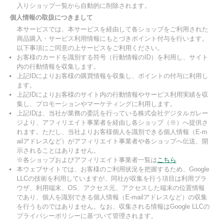
入りショップ一覧から自動的に削除されます。
個人情報の取扱につきまして
本サービスでは、本サービスを経由して各ショップをご利用された
商品購入・サービス利用情報にもとづきポイント付与を行います。
以下事項にご同意の上サービスをご利用ください。
お客様のカードを識別する符号（行動情報のID）を利用し、サイト
内の行動情報を収集します。
上記IDによりお客様の購買情報を収集し、ポイントの付与に利用し
ます。
上記IDによりお客様のサイト内の行動情報やサービス利用実績を収
集し、プロモーションやマーケティングに利用します。
上記IDは、当社が業務の委託を行っている株式会社デジタルガレー
ジより、アフィリエイト事業者を経由し各ショップ（※）へ提供さ
れます。ただし、当社よりお客様個人を識別できる個人情報（E-m
ailアドレスなど）がアフィリエイト事業者や各ショップへ伝送、開
示されることはありません。
※各ショップおよびアフィリエイト事業者一覧は
こちら
本ウェブサイトでは、お客様のご利用状況を把握するため、Google
LLCの技術を利用していますが、同社が収集を行う項目は利用ブラ
ウザ、利用端末、OS、アクセス元、アクセスした端末の位置情報
であり、個人を識別できる個人情報（E-mailアドレスなど）の収集
を行うものではありません。なお、収集される情報はGoogle LLCの
プライバシーポリシーに基づいて管理されます。