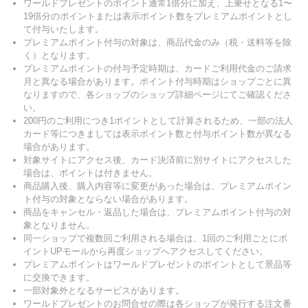
ワールドプレゼントのポイント通常1倍分に加え、上乗せとなる1〜
19倍分のポイントまたは表示ポイント数をプレミアムポイントとし
て付与いたします。
プレミアムポイント付与の対象は、商品代金のみ（税・送料等を除
く）となります。
プレミアムポイントの付与予定時期は、カードご利用代金のご請求
月と異なる場合があります。ポイント付与時期はショップごとに異
なりますので、各ショップのショップ詳細ページにてご確認くださ
い。
200円のご利用につき1ポイントとして計算されるため、一部の法人
カード等につきましては表示ポイント数と付与ポイント数が異なる
場合があります。
対象サイトにアクセス後、カード決済前に別サイトにアクセスした
場合は、ポイントは付きません。
商品購入後、購入内容等に変更があった場合は、プレミアムポイン
ト付与の対象とならない場合があります。
商品をキャンセル・返品した場合は、プレミアムポイント付与の対
象となりません。
同一ショップで複数回ご利用される場合は、1回のご利用ごとにポ
イントUPモールから再度ショップへアクセスしてください。
プレミアムポイントはワールドプレゼントのポイントとして景品等
に交換できます。
一部対象外となるサービスがあります。
ワールドプレゼントのお問合せの際は各ショップが発行する注文番