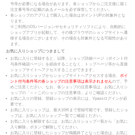
号等が必要になる場合があります。各ショップからご注文後に届く
注文番号等の記載のあるメールを必ず保管してください。
各ショップのアプリ上で購入した場合はポイントUPの対象外とな
ります。
※ご利用のOSバージョンやセキュリティソフトにより、自動的に
ショップアプリが起動して、その後ブラウザのショップサイトへ遷
移する場合がございますが、その場合も対象外となる可能性があり
ます。
お気に入りショップにつきまして
お気に入りに登録すると、以降、ショップ詳細ページ（ポイント付
与条件確認ページ）を経由することなく、トップページ等から直接
ショップサイトへアクセスすることができます。
お気に入りショップからショップサイトへアクセスする場合、
ポイ
ント付与条件等の各ショップの注意事項は表示されません
ので、予
めご注意ください。なお、各ショップの注意事項は、お気に入りシ
ョップの「＞＞このショップの注意事項」よりご確認ください。
お気に入りの登録、登録ショップの表示には、Vpassログインが必
要です。
お気に入りショップは、最大10件まで登録可能です。登録したショ
ップは、お気に入りショップ一覧でご確認ください。
お気に入りを解除するには、お気に入りショップ一覧から「お気に
入り解除」ボタンで解除してください。
お気に入りに登録したショップが掲載終了となった場合は、お気に