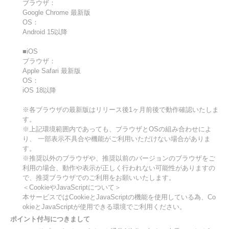
ブラウザ：
Google Chrome 最新版
OS：
Android 15以降
■iOS
ブラウザ：
Apple Safari 最新版
OS：
iOS 18以降
※各ブラウザの最新版はリリース後1ヶ月前後で動作確認いたしま
す。
※上記環境範囲内であっても、ブラウザとOSの組み合わせによ
り、 一部表示不具合や機能がご利用いただけない場合がありま
す。
※推奨以外のブラウザや、推奨以前のバージョンのブラウザをご
利用の場合、動作や表示が正しく行われない可能性がありますの
で、推奨ブラウザでのご利用をお願いいたします。
＜CookieやJavaScriptについて＞
本サービスではCookieとJavaScriptの機能を使用している為、Co
okieとJavaScriptが使用できる環境でご利用ください。
ポイント付与につきまして