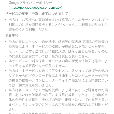
Googleプライバシーポリシー
(
https://policies.google.com/privacy
)
サービスの変更・中断・終了につきまして
当方は、お客様への事前通知または承諾なく、本サービスおよびご
利用上の注意を随時変更することがあります。ご利用上の注意をご
確認のうえご利用ください。
免責事項
当方の責によらない、通信機器、端末等の障害及び回線の不通等の
障害等により、本サービスの取扱いが遅延又は不能となった場合、
若しくは、当方が送信した情報に誤謬、脱落が生じた場合、そのた
めに生じた損害については、当方は責任を負いません。
本サービスの中断や停止、サービス内容の変更や追加又は停止によ
って受ける損害責任を一切負いません。
当方は、本サービスを通じてアクセスし、各ショップ及びその他の
サイトからのダウンロード等により発生したコンピューターその他
の機器の損害や、コンピューターウィルス感染等による損害につい
ては一切の責任を負いません。
当方は各ショップからの情報提供により発生あるいは誘発された損
害、あるいは当該情報の利用により得た成果、または、その情報自
体の合法性や道徳性、著作権の許諾、正確さについての責任を負い
ません。各ショップのご利用上のご注意等をご確認の上ご利用くだ
さい。