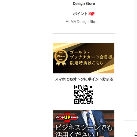
8
ポイント
倍
MoMA Design Sto...