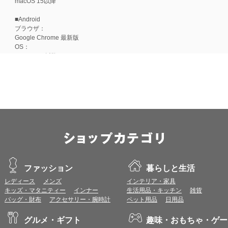
macOS 15以降
■Android
ブラウザ：
Google Chrome 最新版
OS：
Android 15以降
■iOS
ブラウザ：
Apple Safari 最新版
OS：
iOS 18以降
※各ブラウザの最新版はリリース後1ヶ月前後で動作確認いたします。
※上記環境範囲内であっても、ブラウザとOSの組み合わせにより、 一部表
ます。
※推奨以外のブラウザや、推奨以前のバージョンのブラウザをご利用の場合
すので、推奨ブラウザでのご利用をお願いいたします。
ファッション
暮らしと生活
レディース
メンズ
インテリア・家具
＜CookieやJavaScriptについて＞
キッズ・マタニティー
インナー
生活用品・キッチン
雑貨
本サービスではCookieとJavaScriptの機能を使用している為、CookieとJa
バッグ・財布
アクセサリー・腕時計
ペット用品
日用品
ポイント付与につきまして
グルメ・ギフト
趣味・おもちゃ・ゲー
ワールドプレゼントのポイント通常1倍分に加え、上乗せとなる1〜19倍分の