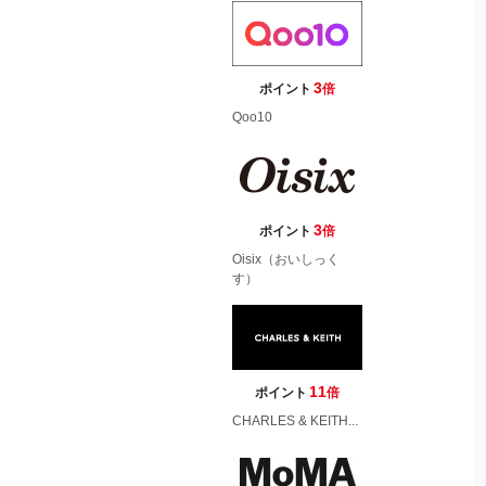
3
ポイント
倍
Qoo10
3
ポイント
倍
Oisix（おいしっく
す）
11
ポイント
倍
CHARLES & KEITH...