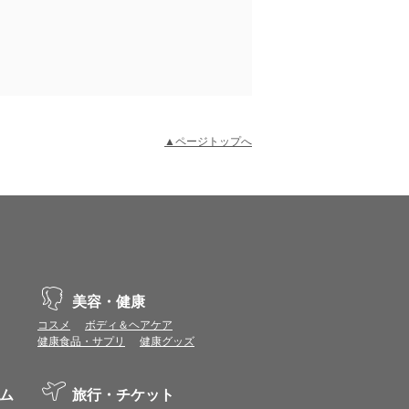
▲ページトップへ
示不具合や機能がご利用いただけない場合があり
、動作や表示が正しく行われない可能性がありま
美容・健康
コスメ
ボディ＆ヘアケア
健康食品・サプリ
健康グッズ
vaScriptが使用できる環境でご利用ください。
ム
旅行・チケット
ポイントまたは表示ポイント数をプレミアムポイ