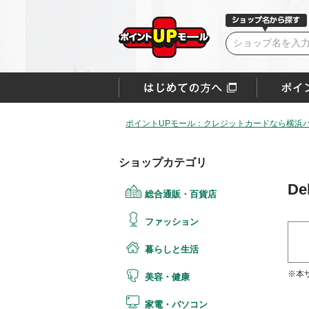
ポイントUPモール：クレジットカードなら横浜
ショップカテゴリ
D
総合通販・百貨店
ファッション
暮らしと生活
※本
美容・健康
家電・パソコン