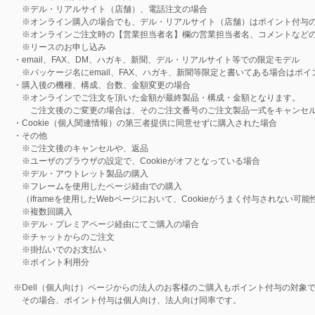
※デル・リアルサイト（店舗）、電話注文の場合
※オンライン購入の場合でも、デル・リアルサイト（店舗）はポイント付与
※オンラインご注文時の【営業担当者名】欄の営業担当者名、コメントなど
※リースのお申し込み
・email、FAX、DM、ハガキ、新聞、デル・リアルサイト等での限定モデル
※パッケージ名にemail、FAX、ハガキ、新聞等限定と書いてある場合はポ
・購入後の機種、構成、台数、金額変更の場合
※オンラインでご注文を頂いた金額が最終製品・構成・金額となります。
ご注文後のご変更の場合は、そのご注文番号のご注文製品一式をキャンセル
・Cookie（個人関連情報）の第三者提供に同意せずに購入された場合
・その他
※ご注文後のキャンセルや、返品
※ユーザのブラウザの設定で、Cookieがオフとなっている場合
※デル・アウトレット製品の購入
※フレームを使用したページ経由での購入
（iframeを使用したWebページにおいて、Cookieがうまく付与されない可
※複数回購入
※デル・プレミアページ経由にてご購入の場合
※チャットからのご注文
※掛払いでのお支払い
※ポイント利用分
※Dell（個人向け）ページからの法人のお客様のご購入もポイント付与の対象
その場合、ポイント付与は個人向け、法人向け同率です。