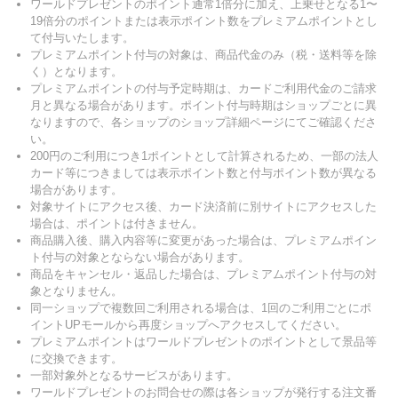
ワールドプレゼントのポイント通常1倍分に加え、上乗せとなる1〜
19倍分のポイントまたは表示ポイント数をプレミアムポイントとし
て付与いたします。
プレミアムポイント付与の対象は、商品代金のみ（税・送料等を除
く）となります。
プレミアムポイントの付与予定時期は、カードご利用代金のご請求
月と異なる場合があります。ポイント付与時期はショップごとに異
なりますので、各ショップのショップ詳細ページにてご確認くださ
い。
200円のご利用につき1ポイントとして計算されるため、一部の法人
カード等につきましては表示ポイント数と付与ポイント数が異なる
場合があります。
対象サイトにアクセス後、カード決済前に別サイトにアクセスした
場合は、ポイントは付きません。
商品購入後、購入内容等に変更があった場合は、プレミアムポイン
ト付与の対象とならない場合があります。
商品をキャンセル・返品した場合は、プレミアムポイント付与の対
象となりません。
同一ショップで複数回ご利用される場合は、1回のご利用ごとにポ
イントUPモールから再度ショップへアクセスしてください。
プレミアムポイントはワールドプレゼントのポイントとして景品等
に交換できます。
一部対象外となるサービスがあります。
ワールドプレゼントのお問合せの際は各ショップが発行する注文番