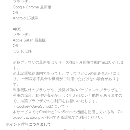
ブラウザ：
Google Chrome 最新版
OS：
Android 15以降
■iOS
ブラウザ：
Apple Safari 最新版
OS：
iOS 18以降
※各ブラウザの最新版はリリース後1ヶ月前後で動作確認いたしま
す。
※上記環境範囲内であっても、ブラウザとOSの組み合わせによ
り、 一部表示不具合や機能がご利用いただけない場合がありま
す。
※推奨以外のブラウザや、推奨以前のバージョンのブラウザをご
利用の場合、動作や表示が正しく行われない可能性がありますの
で、推奨ブラウザでのご利用をお願いいたします。
＜CookieやJavaScriptについて＞
本サービスではCookieとJavaScriptの機能を使用している為、Co
okieとJavaScriptが使用できる環境でご利用ください。
ポイント付与につきまして