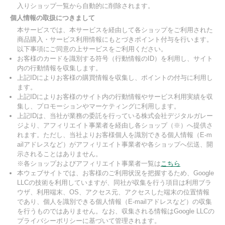
入りショップ一覧から自動的に削除されます。
個人情報の取扱につきまして
本サービスでは、本サービスを経由して各ショップをご利用された
商品購入・サービス利用情報にもとづきポイント付与を行います。
以下事項にご同意の上サービスをご利用ください。
お客様のカードを識別する符号（行動情報のID）を利用し、サイト
内の行動情報を収集します。
上記IDによりお客様の購買情報を収集し、ポイントの付与に利用し
ます。
上記IDによりお客様のサイト内の行動情報やサービス利用実績を収
集し、プロモーションやマーケティングに利用します。
上記IDは、当社が業務の委託を行っている株式会社デジタルガレー
ジより、アフィリエイト事業者を経由し各ショップ（※）へ提供さ
れます。ただし、当社よりお客様個人を識別できる個人情報（E-m
ailアドレスなど）がアフィリエイト事業者や各ショップへ伝送、開
示されることはありません。
※各ショップおよびアフィリエイト事業者一覧は
こちら
本ウェブサイトでは、お客様のご利用状況を把握するため、Google
LLCの技術を利用していますが、同社が収集を行う項目は利用ブラ
ウザ、利用端末、OS、アクセス元、アクセスした端末の位置情報
であり、個人を識別できる個人情報（E-mailアドレスなど）の収集
を行うものではありません。なお、収集される情報はGoogle LLCの
プライバシーポリシーに基づいて管理されます。