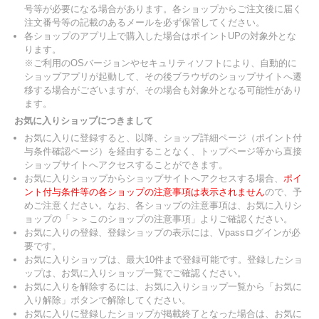
号等が必要になる場合があります。各ショップからご注文後に届く
注文番号等の記載のあるメールを必ず保管してください。
各ショップのアプリ上で購入した場合はポイントUPの対象外とな
ります。
※ご利用のOSバージョンやセキュリティソフトにより、自動的に
ショップアプリが起動して、その後ブラウザのショップサイトへ遷
移する場合がございますが、その場合も対象外となる可能性があり
ます。
お気に入りショップにつきまして
お気に入りに登録すると、以降、ショップ詳細ページ（ポイント付
与条件確認ページ）を経由することなく、トップページ等から直接
ショップサイトへアクセスすることができます。
お気に入りショップからショップサイトへアクセスする場合、
ポイ
ント付与条件等の各ショップの注意事項は表示されません
ので、予
めご注意ください。なお、各ショップの注意事項は、お気に入りシ
ョップの「＞＞このショップの注意事項」よりご確認ください。
お気に入りの登録、登録ショップの表示には、Vpassログインが必
要です。
お気に入りショップは、最大10件まで登録可能です。登録したショ
ップは、お気に入りショップ一覧でご確認ください。
お気に入りを解除するには、お気に入りショップ一覧から「お気に
入り解除」ボタンで解除してください。
お気に入りに登録したショップが掲載終了となった場合は、お気に