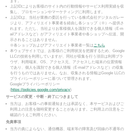
ます。
上記IDによりお客様のサイト内の行動情報やサービス利用実績を収
集し、プロモーションやマーケティングに利用します。
上記IDは、当社が業務の委託を行っている株式会社デジタルガレー
ジより、アフィリエイト事業者を経由し各ショップ（※）へ提供さ
れます。ただし、当社よりお客様個人を識別できる個人情報（E-m
ailアドレスなど）がアフィリエイト事業者や各ショップへ伝送、開
示されることはありません。
※各ショップおよびアフィリエイト事業者一覧は
こちら
本ウェブサイトでは、お客様のご利用状況を把握するため、Google
LLCの技術を利用していますが、同社が収集を行う項目は利用ブラ
ウザ、利用端末、OS、アクセス元、アクセスした端末の位置情報
であり、個人を識別できる個人情報（E-mailアドレスなど）の収集
を行うものではありません。なお、収集される情報はGoogle LLCの
プライバシーポリシーに基づいて管理されます。
Googleプライバシーポリシー
(
https://policies.google.com/privacy
)
サービスの変更・中断・終了につきまして
当方は、お客様への事前通知または承諾なく、本サービスおよびご
利用上の注意を随時変更することがあります。ご利用上の注意をご
確認のうえご利用ください。
免責事項
当方の責によらない、通信機器、端末等の障害及び回線の不通等の