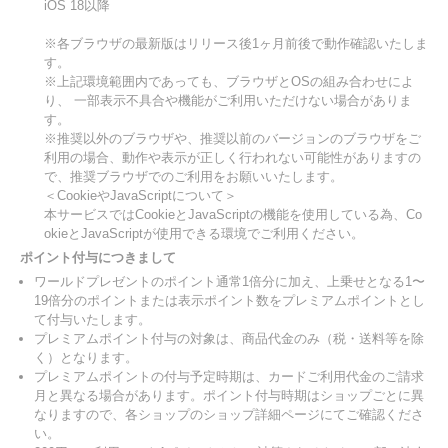
iOS 18以降
※各ブラウザの最新版はリリース後1ヶ月前後で動作確認いたしま
す。
※上記環境範囲内であっても、ブラウザとOSの組み合わせによ
り、 一部表示不具合や機能がご利用いただけない場合がありま
す。
※推奨以外のブラウザや、推奨以前のバージョンのブラウザをご
利用の場合、動作や表示が正しく行われない可能性がありますの
で、推奨ブラウザでのご利用をお願いいたします。
＜CookieやJavaScriptについて＞
本サービスではCookieとJavaScriptの機能を使用している為、Co
okieとJavaScriptが使用できる環境でご利用ください。
ポイント付与につきまして
ワールドプレゼントのポイント通常1倍分に加え、上乗せとなる1〜
19倍分のポイントまたは表示ポイント数をプレミアムポイントとし
て付与いたします。
プレミアムポイント付与の対象は、商品代金のみ（税・送料等を除
く）となります。
プレミアムポイントの付与予定時期は、カードご利用代金のご請求
月と異なる場合があります。ポイント付与時期はショップごとに異
なりますので、各ショップのショップ詳細ページにてご確認くださ
い。