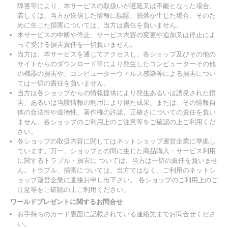
障害等により、本サービスの取扱いが遅延又は不能となった場合、
若しくは、当方が送信した情報に誤謬、脱落が生じた場合、そのた
めに生じた損害については、当方は責任を負いません。
本サービスの中断や停止、サービス内容の変更や追加又は停止によ
って受ける損害責任を一切負いません。
当方は、本サービスを通じてアクセスし、各ショップ及びその他の
サイトからのダウンロード等により発生したコンピューターその他
の機器の損害や、コンピューターウィルス感染等による損害につい
ては一切の責任を負いません。
当方は各ショップからの情報提供により発生あるいは誘発された損
害、あるいは当該情報の利用により得た成果、または、その情報自
体の合法性や道徳性、著作権の許諾、正確さについての責任を負い
ません。各ショップのご利用上のご注意等をご確認の上ご利用くだ
さい。
各ショップの取扱内容に関してはネットショップ運営企業に準拠し
ています。万一、ショップとの間に生じた商品購入・サービス利用
に関するトラブル・損害に ついては、当方は一切の責任を負いませ
ん。トラブル、損害については、当方ではなく、ご利用のネットシ
ョップ運営企業に直接お申し出下さい。 各ショップのご利用上のご
注意等をご確認の上ご利用ください。
ワールドプレゼントに関するお問合せ
お手持ちのカード裏面に記載されている連絡先までお問合せくださ
い。