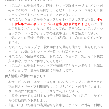
お気に入りに登録すると、以降、ショップ詳細ページ（ポイント付
与条件確認ページ）を経由することなく、トップページ等から直接
ショップサイトへアクセスすることができます。
お気に入りショップからショップサイトへアクセスする場合、
ポイ
ント付与条件等の各ショップの注意事項は表示されません
ので、予
めご注意ください。なお、各ショップの注意事項は、お気に入りシ
ョップの「＞＞このショップの注意事項」よりご確認ください。
お気に入りの登録、登録ショップの表示には、Vpassログインが必
要です。
お気に入りショップは、最大10件まで登録可能です。登録したショ
ップは、お気に入りショップ一覧でご確認ください。
お気に入りを解除するには、お気に入りショップ一覧から「お気に
入り解除」ボタンで解除してください。
お気に入りに登録したショップが掲載終了となった場合は、お気に
入りショップ一覧から自動的に削除されます。
個人情報の取扱につきまして
本サービスでは、本サービスを経由して各ショップをご利用された
商品購入・サービス利用情報にもとづきポイント付与を行います。
以下事項にご同意の上サービスをご利用ください。
お客様のカードを識別する符号（行動情報のID）を利用し、サイト
内の行動情報を収集します。
上記IDによりお客様の購買情報を収集し、ポイントの付与に利用し