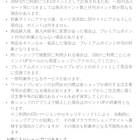
200円のご利用につき1ポイントとして計算されるため、一部の法人
カード等につきましては表示ポイント数と付与ポイント数が異なる
場合があります。
対象サイトにアクセス後、カード決済前に別サイトにアクセスした
場合は、ポイントは付きません。
商品購入後、購入内容等に変更があった場合は、プレミアムポイン
ト付与の対象とならない場合があります。
商品をキャンセル・返品した場合は、プレミアムポイント付与の対
象となりません。
同一ショップで複数回ご利用される場合は、1回のご利用ごとにポ
イントUPモールから再度ショップへアクセスしてください。
プレミアムポイントはワールドプレゼントのポイントとして景品等
に交換できます。
一部対象外となるサービスがあります。
ワールドプレゼントのお問合せの際は各ショップが発行する注文番
号等が必要になる場合があります。各ショップからご注文後に届く
注文番号等の記載のあるメールを必ず保管してください。
各ショップのアプリ上で購入した場合はポイントUPの対象外とな
ります。
※ご利用のOSバージョンやセキュリティソフトにより、自動的に
ショップアプリが起動して、その後ブラウザのショップサイトへ遷
移する場合がございますが、その場合も対象外となる可能性があり
ます。
お気に入りショップにつきまして