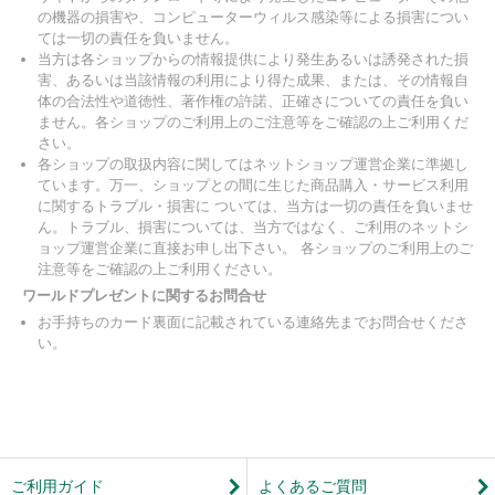
の機器の損害や、コンピューターウィルス感染等による損害につい
ては一切の責任を負いません。
当方は各ショップからの情報提供により発生あるいは誘発された損
害、あるいは当該情報の利用により得た成果、または、その情報自
体の合法性や道徳性、著作権の許諾、正確さについての責任を負い
ません。各ショップのご利用上のご注意等をご確認の上ご利用くだ
さい。
各ショップの取扱内容に関してはネットショップ運営企業に準拠し
ています。万一、ショップとの間に生じた商品購入・サービス利用
に関するトラブル・損害に ついては、当方は一切の責任を負いませ
ん。トラブル、損害については、当方ではなく、ご利用のネットシ
ョップ運営企業に直接お申し出下さい。 各ショップのご利用上のご
注意等をご確認の上ご利用ください。
ワールドプレゼントに関するお問合せ
お手持ちのカード裏面に記載されている連絡先までお問合せくださ
い。
ご利用ガイド
よくあるご質問