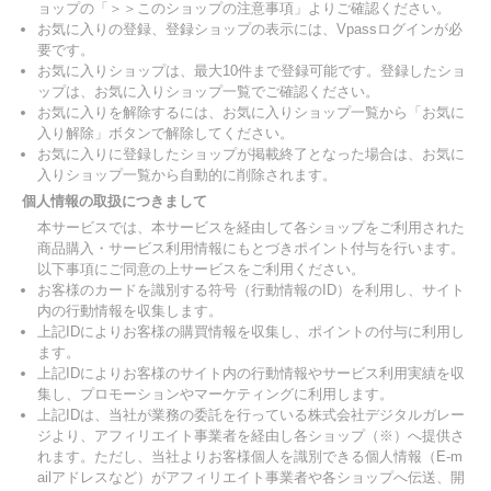
ョップの「＞＞このショップの注意事項」よりご確認ください。
お気に入りの登録、登録ショップの表示には、Vpassログインが必
要です。
お気に入りショップは、最大10件まで登録可能です。登録したショ
ップは、お気に入りショップ一覧でご確認ください。
お気に入りを解除するには、お気に入りショップ一覧から「お気に
入り解除」ボタンで解除してください。
お気に入りに登録したショップが掲載終了となった場合は、お気に
入りショップ一覧から自動的に削除されます。
個人情報の取扱につきまして
本サービスでは、本サービスを経由して各ショップをご利用された
商品購入・サービス利用情報にもとづきポイント付与を行います。
以下事項にご同意の上サービスをご利用ください。
お客様のカードを識別する符号（行動情報のID）を利用し、サイト
内の行動情報を収集します。
上記IDによりお客様の購買情報を収集し、ポイントの付与に利用し
ます。
上記IDによりお客様のサイト内の行動情報やサービス利用実績を収
集し、プロモーションやマーケティングに利用します。
上記IDは、当社が業務の委託を行っている株式会社デジタルガレー
ジより、アフィリエイト事業者を経由し各ショップ（※）へ提供さ
れます。ただし、当社よりお客様個人を識別できる個人情報（E-m
ailアドレスなど）がアフィリエイト事業者や各ショップへ伝送、開