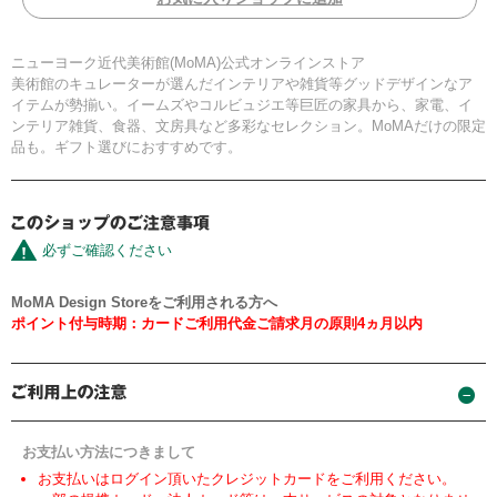
ニューヨーク近代美術館(MoMA)公式オンラインストア
美術館のキュレーターが選んだインテリアや雑貨等グッドデザインなア
イテムが勢揃い。イームズやコルビュジエ等巨匠の家具から、家電、イ
ンテリア雑貨、食器、文房具など多彩なセレクション。MoMAだけの限定
品も。ギフト選びにおすすめです。
必ずご確認ください
MoMA Design Storeをご利用される方へ
ポイント付与時期：カードご利用代金ご請求月の原則4ヵ月以内
お支払い方法につきまして
お支払いはログイン頂いたクレジットカードをご利用ください。