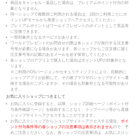
商品をキャンセル・返品した場合は、プレミアムポイント付与の対
象となりません。
同一ショップで複数回ご利用される場合は、1回のご利用ごとにポ
イントUPモールから再度ショップへアクセスしてください。
プレミアムポイントはワールドプレゼントのポイントとして景品等
に交換できます。
一部対象外となるサービスがあります。
ワールドプレゼントのお問合せの際は各ショップが発行する注文番
号等が必要になる場合があります。各ショップからご注文後に届く
注文番号等の記載のあるメールを必ず保管してください。
各ショップのアプリ上で購入した場合はポイントUPの対象外とな
ります。
※ご利用のOSバージョンやセキュリティソフトにより、自動的に
ショップアプリが起動して、その後ブラウザのショップサイトへ遷
移する場合がございますが、その場合も対象外となる可能性があり
ます。
お気に入りショップにつきまして
お気に入りに登録すると、以降、ショップ詳細ページ（ポイント付
与条件確認ページ）を経由することなく、トップページ等から直接
ショップサイトへアクセスすることができます。
お気に入りショップからショップサイトへアクセスする場合、
ポイ
ント付与条件等の各ショップの注意事項は表示されません
ので、予
めご注意ください。なお、各ショップの注意事項は、お気に入りシ