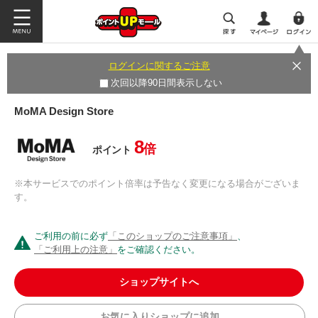
ログインに関するご注意
次回以降90日間表示しない
MoMA Design Store
8
倍
ポイント
※本サービスでのポイント倍率は予告なく変更になる場合がございま
す。
ご利用の前に必ず
「このショップのご注意事項」
、
「ご利用上の注意」
をご確認ください。
ショップサイトへ
お気に入りショップに追加