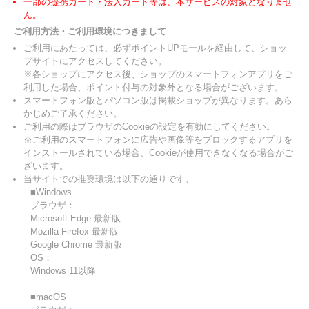
一部の提携カード・法人カード等は、本サービスの対象となりませ
ん。
ご利用方法・ご利用環境につきまして
ご利用にあたっては、必ずポイントUPモールを経由して、ショッ
プサイトにアクセスしてください。
※各ショップにアクセス後、ショップのスマートフォンアプリをご
利用した場合、ポイント付与の対象外となる場合がございます。
スマートフォン版とパソコン版は掲載ショップが異なります。あら
かじめご了承ください。
ご利用の際はブラウザのCookieの設定を有効にしてください。
※ご利用のスマートフォンに広告や画像等をブロックするアプリを
インストールされている場合、Cookieが使用できなくなる場合がご
ざいます。
当サイトでの推奨環境は以下の通りです。
■Windows
ブラウザ：
Microsoft Edge 最新版
Mozilla Firefox 最新版
Google Chrome 最新版
OS：
Windows 11以降
■macOS