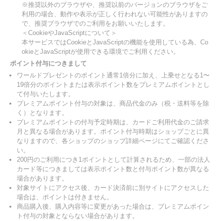
※推奨以外のブラウザや、推奨以前のバージョンのブラウザをご
利用の場合、動作や表示が正しく行われない可能性がありますの
で、推奨ブラウザでのご利用をお願いいたします。
＜CookieやJavaScriptについて＞
本サービスではCookieとJavaScriptの機能を使用している為、Co
okieとJavaScriptが使用できる環境でご利用ください。
ポイント付与につきまして
ワールドプレゼントのポイント通常1倍分に加え、上乗せとなる1〜
19倍分のポイントまたは表示ポイント数をプレミアムポイントとし
て付与いたします。
プレミアムポイント付与の対象は、商品代金のみ（税・送料等を除
く）となります。
プレミアムポイントの付与予定時期は、カードご利用代金のご請求
月と異なる場合があります。ポイント付与時期はショップごとに異
なりますので、各ショップのショップ詳細ページにてご確認くださ
い。
200円のご利用につき1ポイントとして計算されるため、一部の法人
カード等につきましては表示ポイント数と付与ポイント数が異なる
場合があります。
対象サイトにアクセス後、カード決済前に別サイトにアクセスした
場合は、ポイントは付きません。
商品購入後、購入内容等に変更があった場合は、プレミアムポイン
ト付与の対象とならない場合があります。