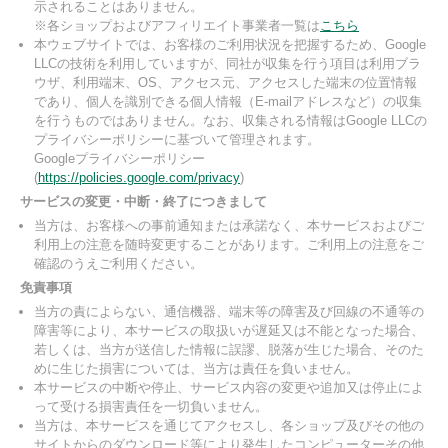
示されることはありません。
※各ショップおよびアフィリエイト事業者一覧は
こちら
本ウェブサイトでは、お客様のご利用状況を把握するため、Google
LLCの技術を利用していますが、同社が収集を行う項目は利用ブラ
ウザ、利用端末、OS、アクセス元、アクセスした端末の位置情報
であり、個人を識別できる個人情報（E-mailアドレスなど）の収集
を行うものではありません。なお、収集される情報はGoogle LLCの
プライバシーポリシーに基づいて管理されます。
Googleプライバシーポリシー
(
https://policies.google.com/privacy
)
サービスの変更・中断・終了につきまして
当方は、お客様への事前通知または承諾なく、本サービスおよびご
利用上の注意を随時変更することがあります。ご利用上の注意をご
確認のうえご利用ください。
免責事項
当方の責によらない、通信機器、端末等の障害及び回線の不通等の
障害等により、本サービスの取扱いが遅延又は不能となった場合、
若しくは、当方が送信した情報に誤謬、脱落が生じた場合、そのた
めに生じた損害については、当方は責任を負いません。
本サービスの中断や停止、サービス内容の変更や追加又は停止によ
って受ける損害責任を一切負いません。
当方は、本サービスを通じてアクセスし、各ショップ及びその他の
サイトからのダウンロード等により発生したコンピューターその他