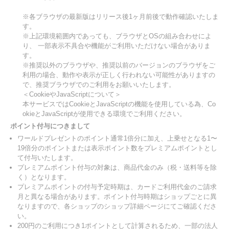
※各ブラウザの最新版はリリース後1ヶ月前後で動作確認いたしま
す。
※上記環境範囲内であっても、ブラウザとOSの組み合わせによ
り、 一部表示不具合や機能がご利用いただけない場合がありま
す。
※推奨以外のブラウザや、推奨以前のバージョンのブラウザをご
利用の場合、動作や表示が正しく行われない可能性がありますの
で、推奨ブラウザでのご利用をお願いいたします。
＜CookieやJavaScriptについて＞
本サービスではCookieとJavaScriptの機能を使用している為、Co
okieとJavaScriptが使用できる環境でご利用ください。
ポイント付与につきまして
ワールドプレゼントのポイント通常1倍分に加え、上乗せとなる1〜
19倍分のポイントまたは表示ポイント数をプレミアムポイントとし
て付与いたします。
プレミアムポイント付与の対象は、商品代金のみ（税・送料等を除
く）となります。
プレミアムポイントの付与予定時期は、カードご利用代金のご請求
月と異なる場合があります。ポイント付与時期はショップごとに異
なりますので、各ショップのショップ詳細ページにてご確認くださ
い。
200円のご利用につき1ポイントとして計算されるため、一部の法人