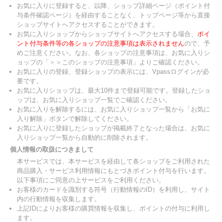
お気に入りに登録すると、以降、ショップ詳細ページ（ポイント付
与条件確認ページ）を経由することなく、トップページ等から直接
ショップサイトへアクセスすることができます。
お気に入りショップからショップサイトへアクセスする場合、
ポイ
ント付与条件等の各ショップの注意事項は表示されません
ので、予
めご注意ください。なお、各ショップの注意事項は、お気に入りシ
ョップの「＞＞このショップの注意事項」よりご確認ください。
お気に入りの登録、登録ショップの表示には、Vpassログインが必
要です。
お気に入りショップは、最大10件まで登録可能です。登録したショ
ップは、お気に入りショップ一覧でご確認ください。
お気に入りを解除するには、お気に入りショップ一覧から「お気に
入り解除」ボタンで解除してください。
お気に入りに登録したショップが掲載終了となった場合は、お気に
入りショップ一覧から自動的に削除されます。
個人情報の取扱につきまして
本サービスでは、本サービスを経由して各ショップをご利用された
商品購入・サービス利用情報にもとづきポイント付与を行います。
以下事項にご同意の上サービスをご利用ください。
お客様のカードを識別する符号（行動情報のID）を利用し、サイト
内の行動情報を収集します。
上記IDによりお客様の購買情報を収集し、ポイントの付与に利用し
ます。