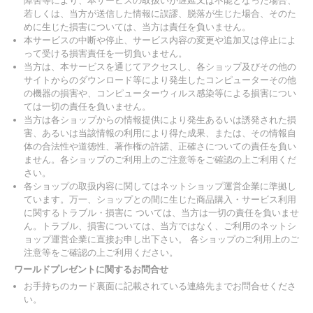
障害等により、本サービスの取扱いが遅延又は不能となった場合、
若しくは、当方が送信した情報に誤謬、脱落が生じた場合、そのた
めに生じた損害については、当方は責任を負いません。
本サービスの中断や停止、サービス内容の変更や追加又は停止によ
って受ける損害責任を一切負いません。
当方は、本サービスを通じてアクセスし、各ショップ及びその他の
サイトからのダウンロード等により発生したコンピューターその他
の機器の損害や、コンピューターウィルス感染等による損害につい
ては一切の責任を負いません。
当方は各ショップからの情報提供により発生あるいは誘発された損
害、あるいは当該情報の利用により得た成果、または、その情報自
体の合法性や道徳性、著作権の許諾、正確さについての責任を負い
ません。各ショップのご利用上のご注意等をご確認の上ご利用くだ
さい。
各ショップの取扱内容に関してはネットショップ運営企業に準拠し
ています。万一、ショップとの間に生じた商品購入・サービス利用
に関するトラブル・損害に ついては、当方は一切の責任を負いませ
ん。トラブル、損害については、当方ではなく、ご利用のネットシ
ョップ運営企業に直接お申し出下さい。 各ショップのご利用上のご
注意等をご確認の上ご利用ください。
ワールドプレゼントに関するお問合せ
お手持ちのカード裏面に記載されている連絡先までお問合せくださ
い。