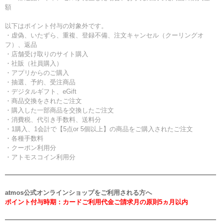
額
以下はポイント付与の対象外です。
・虚偽、いたずら、重複、登録不備、注文キャンセル（クーリングオ
フ）、返品
・店舗受け取りのサイト購入
・社販（社員購入）
・アプリからのご購入
・抽選、予約、受注商品
・デジタルギフト、eGift
・商品交換をされたご注文
・購入した一部商品を交換したご注文
・消費税、代引き手数料、送料分
・1購入、1会計で【5点or 5個以上】の商品をご購入されたご注文
・各種手数料
・クーポン利用分
・アトモスコイン利用分
atmos公式オンラインショップをご利用される方へ
ポイント付与時期：カードご利用代金ご請求月の原則5ヵ月以内