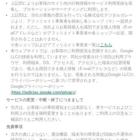
上記IDによりお客様のサイト内の行動情報やサービス利用実績を収
集し、プロモーションやマーケティングに利用します。
上記IDは、当社が業務の委託を行っている株式会社デジタルガレー
ジより、アフィリエイト事業者を経由し各ショップ（※）へ提供さ
れます。ただし、当社よりお客様個人を識別できる個人情報（E-m
ailアドレスなど）がアフィリエイト事業者や各ショップへ伝送、開
示されることはありません。
※各ショップおよびアフィリエイト事業者一覧は
こちら
本ウェブサイトでは、お客様のご利用状況を把握するため、Google
LLCの技術を利用していますが、同社が収集を行う項目は利用ブラ
ウザ、利用端末、OS、アクセス元、アクセスした端末の位置情報
であり、個人を識別できる個人情報（E-mailアドレスなど）の収集
を行うものではありません。なお、収集される情報はGoogle LLCの
プライバシーポリシーに基づいて管理されます。
Googleプライバシーポリシー
(
https://policies.google.com/privacy
)
サービスの変更・中断・終了につきまして
当方は、お客様への事前通知または承諾なく、本サービスおよびご
利用上の注意を随時変更することがあります。ご利用上の注意をご
確認のうえご利用ください。
免責事項
当方の責によらない、通信機器、端末等の障害及び回線の不通等の