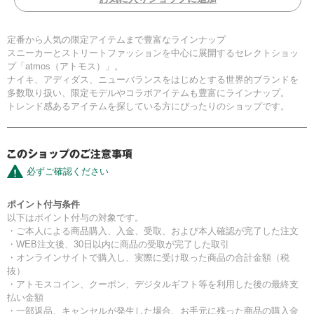
定番から人気の限定アイテムまで豊富なラインナップ
スニーカーとストリートファッションを中心に展開するセレクトショッ
プ「atmos（アトモス）」。
ナイキ、アディダス、ニューバランスをはじめとする世界的ブランドを
多数取り扱い、限定モデルやコラボアイテムも豊富にラインナップ。
トレンド感あるアイテムを探している方にぴったりのショップです。
必ずご確認ください
ポイント付与条件
以下はポイント付与の対象です。
・ご本人による商品購入、入金、受取、および本人確認が完了した注文
・WEB注文後、30日以内に商品の受取が完了した取引
・オンラインサイトで購入し、実際に受け取った商品の合計金額（税
抜）
・アトモスコイン、クーポン、デジタルギフト等を利用した後の最終支
払い金額
・一部返品、キャンセルが発生した場合、お手元に残った商品の購入金