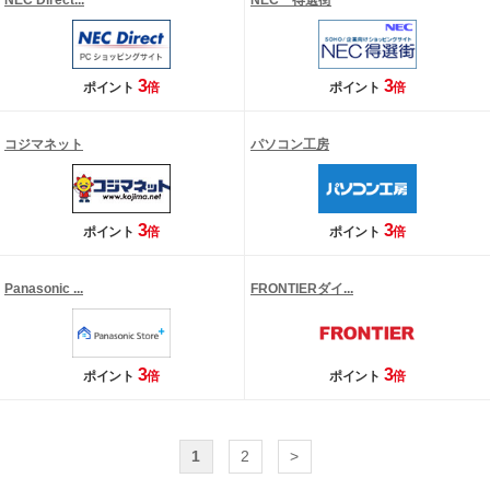
NEC Direct...
NEC 得選街
3
3
ポイント
倍
ポイント
倍
コジマネット
パソコン工房
3
3
ポイント
倍
ポイント
倍
Panasonic ...
FRONTIERダイ...
3
3
ポイント
倍
ポイント
倍
1
2
>