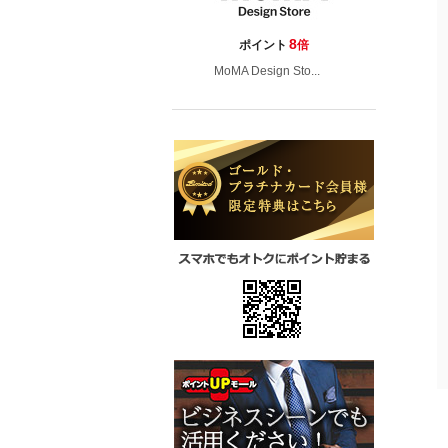
8
ポイント
倍
MoMA Design Sto...