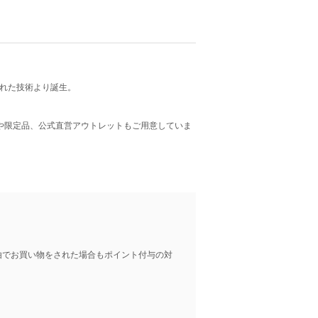
された技術より誕生。
や限定品、公式直営アウトレットもご用意していま
由でお買い物をされた場合もポイント付与の対