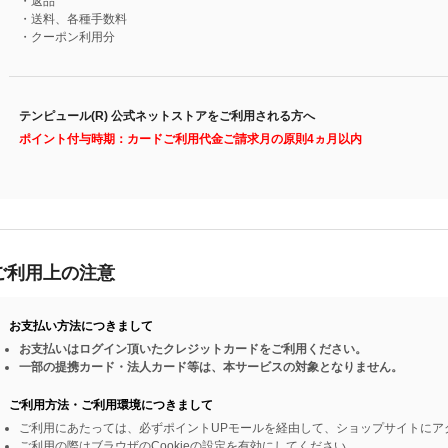
・返品
・送料、各種手数料
・クーポン利用分
テンピュール(R) 公式ネットストアをご利用される方へ
ポイント付与時期：カードご利用代金ご請求月の原則4ヵ月以内
ご利用上の注意
お支払い方法につきまして
お支払いはログイン頂いたクレジットカードをご利用ください。
一部の提携カード・法人カード等は、本サービスの対象となりません。
ご利用方法・ご利用環境につきまして
ご利用にあたっては、必ずポイントUPモールを経由して、ショップサイトにア
ご利用の際はブラウザのCookieの設定を有効にしてください。