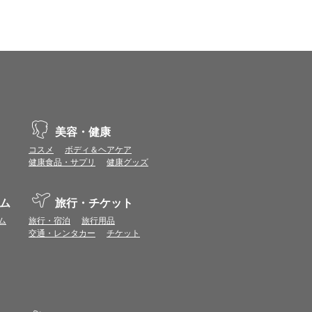
示不具合や機能がご利用いただけない場合があり
、動作や表示が正しく行われない可能性がありま
美容・健康
コスメ
ボディ＆ヘアケア
vaScriptが使用できる環境でご利用ください。
健康食品・サプリ
健康グッズ
ポイントまたは表示ポイント数をプレミアムポイ
ム
旅行・チケット
ます。
ム
旅行・宿泊
旅行用品
場合があります。ポイント付与時期はショップご
交通・レンタカー
チケット
につきましては表示ポイント数と付与ポイント数
イントは付きません。
象とならない場合があります。
せん。