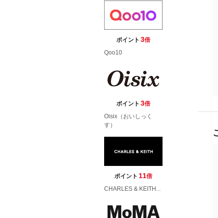
3
ポイント
倍
Qoo10
3
ポイント
倍
Oisix（おいしっく
す）
11
ポイント
倍
CHARLES & KEITH...