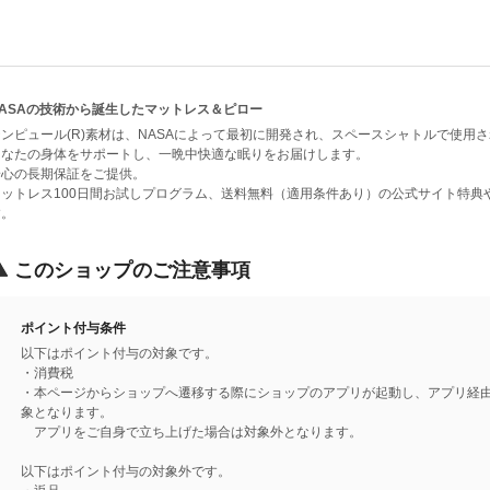
NASAの技術から誕生したマットレス＆ピロー
テンピュール(R)素材は、NASAによって最初に開発され、スペースシャトルで使用
あなたの身体をサポートし、一晩中快適な眠りをお届けします。
安心の長期保証をご提供。
マットレス100日間お試しプログラム、送料無料（適用条件あり）の公式サイト特典
す。
このショップのご注意事項
ポイント付与条件
以下はポイント付与の対象です。
・消費税
・本ページからショップへ遷移する際にショップのアプリが起動し、アプリ経
象となります。
アプリをご自身で立ち上げた場合は対象外となります。
以下はポイント付与の対象外です。