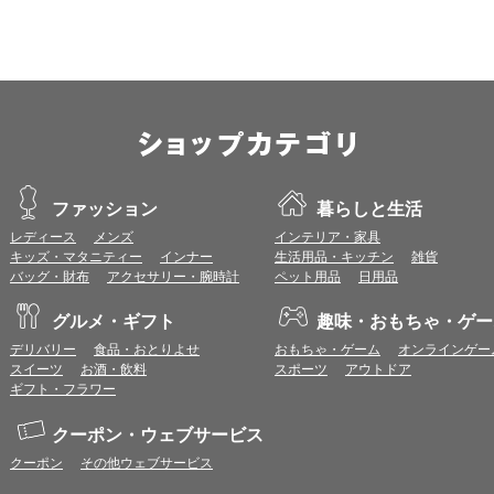
Apple Safari 最新版
OS：
iOS 18以降
※各ブラウザの最新版はリリース後1ヶ月前後で動作確認いたします。
※上記環境範囲内であっても、ブラウザとOSの組み合わせにより、 一部表
ます。
※推奨以外のブラウザや、推奨以前のバージョンのブラウザをご利用の場合
すので、推奨ブラウザでのご利用をお願いいたします。
ファッション
暮らしと生活
＜CookieやJavaScriptについて＞
レディース
メンズ
インテリア・家具
本サービスではCookieとJavaScriptの機能を使用している為、CookieとJa
キッズ・マタニティー
インナー
生活用品・キッチン
雑貨
バッグ・財布
アクセサリー・腕時計
ペット用品
日用品
ポイント付与につきまして
ワールドプレゼントのポイント通常1倍分に加え、上乗せとなる1〜19倍分の
グルメ・ギフト
趣味・おもちゃ・ゲー
ントとして付与いたします。
プレミアムポイント付与の対象は、商品代金のみ（税・送料等を除く）となり
デリバリー
食品・おとりよせ
おもちゃ・ゲーム
オンラインゲー
プレミアムポイントの付与予定時期は、カードご利用代金のご請求月と異なる
スイーツ
お酒・飲料
スポーツ
アウトドア
とに異なりますので、各ショップのショップ詳細ページにてご確認ください。
ギフト・フラワー
200円のご利用につき1ポイントとして計算されるため、一部の法人カード等
が異なる場合があります。
クーポン・ウェブサービス
対象サイトにアクセス後、カード決済前に別サイトにアクセスした場合は、ポ
クーポン
その他ウェブサービス
商品購入後、購入内容等に変更があった場合は、プレミアムポイント付与の対
商品をキャンセル・返品した場合は、プレミアムポイント付与の対象となりま