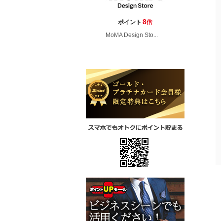
8
ポイント
倍
MoMA Design Sto...