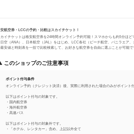
格安航空券・LCCの予約・比較はスカイチケット！
スカイチケットは格安航空券を24時間オンライン予約可能！スマホからも約5分ほど
全日空（ANA）、日本航空（JAL）をはじめ、LCC各社（ピーチ航空、バニラエア
の最安値と時刻表を一括で比較検索して、お好きな航空券を自由に選ぶことが可能で
このショップのご注意事項
ポイント付与条件
オンライン予約（クレジット決済）後、実際に利用された場合のみがポイント
以下はポイント付与の対象です。
・国内航空券
・海外航空券
・高速バス
以下はポイント付与の対象外です。
・「ホテル、レンタカー」含め、上記以外全て