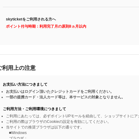
skyticketをご利用される方へ
ポイント付与時期：利用完了月の原則8ヵ月以内
ご利用上の注意
お支払い方法につきまして
お支払いはログイン頂いたクレジットカードをご利用ください。
一部の提携カード・法人カード等は、本サービスの対象となりません。
ご利用方法・ご利用環境につきまして
ご利用にあたっては、必ずポイントUPモールを経由して、ショップサイトにア
ご利用の際はブラウザのCookieの設定を有効にしてください。
当サイトでの推奨ブラウザは以下の通りです。
■Windows
ブラウザ：