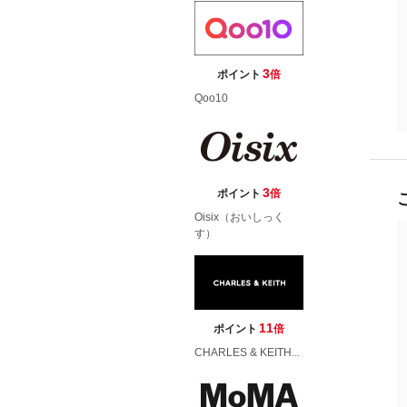
3
ポイント
倍
Qoo10
3
ポイント
倍
Oisix（おいしっく
す）
11
ポイント
倍
CHARLES & KEITH...