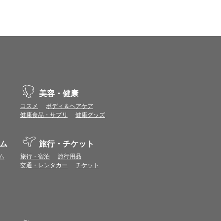
示不具合や機能がご利用いただけない場合があり
、動作や表示が正しく行われない可能性がありま
vaScriptが使用できる環境でご利用ください。
美容・健康
コスメ
ボディ＆ヘアケア
ポイントまたは表示ポイント数をプレミアムポイ
健康食品・サプリ
健康グッズ
ます。
場合があります。ポイント付与時期はショップご
ム
旅行・チケット
につきましては表示ポイント数と付与ポイント数
ム
旅行・宿泊
旅行用品
交通・レンタカー
チケット
イントは付きません。
象とならない場合があります。
せん。
ールから再度ショップへアクセスしてください。
ます。