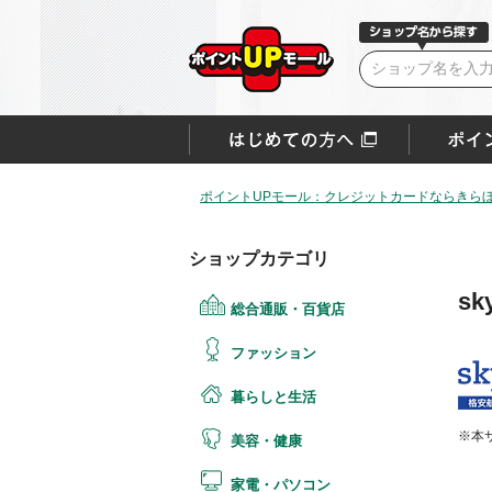
ポイントUPモール：クレジットカードならきらぼ
ショップカテゴリ
sky
総合通販・百貨店
ファッション
暮らしと生活
※本
美容・健康
家電・パソコン