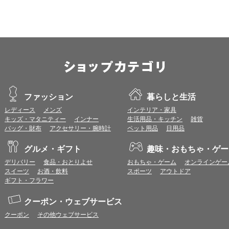
※各ブラウザの最新版はリリース後1ヶ月前後で動作確認いたします。
※上記環境範囲内であっても、ブラウザとOSの組み合わせにより、 一部表
ます。
※推奨以外のブラウザや、推奨以前のバージョンのブラウザをご利用の場合
すので、推奨ブラウザでのご利用をお願いいたします。
＜CookieやJavaScriptについて＞
本サービスではCookieとJavaScriptの機能を使用している為、CookieとJa
ファッション
暮らしと生活
ポイント付与につきまして
レディース
メンズ
インテリア・家具
ワールドプレゼントのポイント通常1倍分に加え、上乗せとなる1〜19倍分の
キッズ・マタニティー
インナー
生活用品・キッチン
雑貨
ントとして付与いたします。
バッグ・財布
アクセサリー・腕時計
ペット用品
日用品
プレミアムポイント付与の対象は、商品代金のみ（税・送料等を除く）となり
プレミアムポイントの付与予定時期は、カードご利用代金のご請求月と異なる
グルメ・ギフト
趣味・おもちゃ・ゲー
とに異なりますので、各ショップのショップ詳細ページにてご確認ください。
200円のご利用につき1ポイントとして計算されるため、一部の法人カード等
デリバリー
食品・おとりよせ
おもちゃ・ゲーム
オンラインゲー
が異なる場合があります。
スイーツ
お酒・飲料
スポーツ
アウトドア
対象サイトにアクセス後、カード決済前に別サイトにアクセスした場合は、ポ
ギフト・フラワー
商品購入後、購入内容等に変更があった場合は、プレミアムポイント付与の対
商品をキャンセル・返品した場合は、プレミアムポイント付与の対象となりま
クーポン・ウェブサービス
同一ショップで複数回ご利用される場合は、1回のご利用ごとにポイントUPモ
クーポン
その他ウェブサービス
プレミアムポイントはワールドプレゼントのポイントとして景品等に交換でき
一部対象外となるサービスがあります。