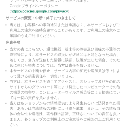
プライバシーポリシーに基づいて管理されます。
Googleプライバシーポリシー
(
https://policies.google.com/privacy
)
サービスの変更・中断・終了につきまして
当方は、お客様への事前通知または承諾なく、本サービスおよびご
利用上の注意を随時変更することがあります。ご利用上の注意をご
確認のうえご利用ください。
免責事項
当方の責によらない、通信機器、端末等の障害及び回線の不通等の
障害等により、本サービスの取扱いが遅延又は不能となった場合、
若しくは、当方が送信した情報に誤謬、脱落が生じた場合、そのた
めに生じた損害については、当方は責任を負いません。
本サービスの中断や停止、サービス内容の変更や追加又は停止によ
って受ける損害責任を一切負いません。
当方は、本サービスを通じてアクセスし、各ショップ及びその他の
サイトからのダウンロード等により発生したコンピューターその他
の機器の損害や、コンピューターウィルス感染等による損害につい
ては一切の責任を負いません。
当方は各ショップからの情報提供により発生あるいは誘発された損
害、あるいは当該情報の利用により得た成果、または、その情報自
体の合法性や道徳性、著作権の許諾、正確さについての責任を負い
ません。各ショップのご利用上のご注意等をご確認の上ご利用くだ
さい。