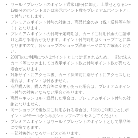
ワールドプレゼントのポイント通常1倍分に加え、上乗せとなる1〜
19倍分のポイントまたは表示ポイント数をプレミアムポイントとし
て付与いたします。
プレミアムポイント付与の対象は、商品代金のみ（税・送料等を除
く）となります。
プレミアムポイントの付与予定時期は、カードご利用代金のご請求
月と異なる場合があります。ポイント付与時期はショップごとに異
なりますので、各ショップのショップ詳細ページにてご確認くださ
い。
200円のご利用につき1ポイントとして計算されるため、一部の法人
カード等につきましては表示ポイント数と付与ポイント数が異なる
場合があります。
対象サイトにアクセス後、カード決済前に別サイトにアクセスした
場合は、ポイントは付きません。
商品購入後、購入内容等に変更があった場合は、プレミアムポイン
ト付与の対象とならない場合があります。
商品をキャンセル・返品した場合は、プレミアムポイント付与の対
象となりません。
同一ショップで複数回ご利用される場合は、1回のご利用ごとにポ
イントUPモールから再度ショップへアクセスしてください。
プレミアムポイントはワールドプレゼントのポイントとして景品等
に交換できます。
一部対象外となるサービスがあります。