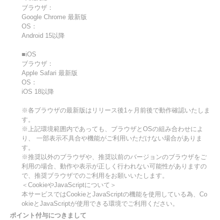
ブラウザ：
Google Chrome 最新版
OS：
Android 15以降
■iOS
ブラウザ：
Apple Safari 最新版
OS：
iOS 18以降
※各ブラウザの最新版はリリース後1ヶ月前後で動作確認いたしま
す。
※上記環境範囲内であっても、ブラウザとOSの組み合わせによ
り、 一部表示不具合や機能がご利用いただけない場合がありま
す。
※推奨以外のブラウザや、推奨以前のバージョンのブラウザをご
利用の場合、動作や表示が正しく行われない可能性がありますの
で、推奨ブラウザでのご利用をお願いいたします。
＜CookieやJavaScriptについて＞
本サービスではCookieとJavaScriptの機能を使用している為、Co
okieとJavaScriptが使用できる環境でご利用ください。
ポイント付与につきまして