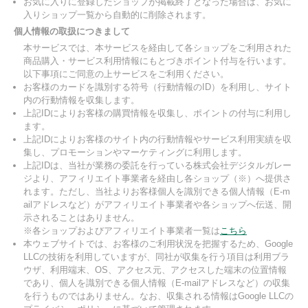
お気に入りに登録したショップが掲載終了となった場合は、お気に
入りショップ一覧から自動的に削除されます。
個人情報の取扱につきまして
本サービスでは、本サービスを経由して各ショップをご利用された
商品購入・サービス利用情報にもとづきポイント付与を行います。
以下事項にご同意の上サービスをご利用ください。
お客様のカードを識別する符号（行動情報のID）を利用し、サイト
内の行動情報を収集します。
上記IDによりお客様の購買情報を収集し、ポイントの付与に利用し
ます。
上記IDによりお客様のサイト内の行動情報やサービス利用実績を収
集し、プロモーションやマーケティングに利用します。
上記IDは、当社が業務の委託を行っている株式会社デジタルガレー
ジより、アフィリエイト事業者を経由し各ショップ（※）へ提供さ
れます。ただし、当社よりお客様個人を識別できる個人情報（E-m
ailアドレスなど）がアフィリエイト事業者や各ショップへ伝送、開
示されることはありません。
※各ショップおよびアフィリエイト事業者一覧は
こちら
本ウェブサイトでは、お客様のご利用状況を把握するため、Google
LLCの技術を利用していますが、同社が収集を行う項目は利用ブラ
ウザ、利用端末、OS、アクセス元、アクセスした端末の位置情報
であり、個人を識別できる個人情報（E-mailアドレスなど）の収集
を行うものではありません。なお、収集される情報はGoogle LLCの