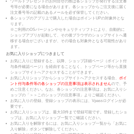
ワールドプレゼントのお問合せの際は各ショップが発行する注文番
号等が必要になる場合があります。各ショップからご注文後に届く
注文番号等の記載のあるメールを必ず保管してください。
各ショップのアプリ上で購入した場合はポイントUPの対象外とな
ります。
※ご利用のOSバージョンやセキュリティソフトにより、自動的に
ショップアプリが起動して、その後ブラウザのショップサイトへ遷
移する場合がございますが、その場合も対象外となる可能性があり
ます。
お気に入りショップにつきまして
お気に入りに登録すると、以降、ショップ詳細ページ（ポイント付
与条件確認ページ）を経由することなく、トップページ等から直接
ショップサイトへアクセスすることができます。
お気に入りショップからショップサイトへアクセスする場合、
ポイ
ント付与条件等の各ショップの注意事項は表示されません
ので、予
めご注意ください。なお、各ショップの注意事項は、お気に入りシ
ョップの「＞＞このショップの注意事項」よりご確認ください。
お気に入りの登録、登録ショップの表示には、Vpassログインが必
要です。
お気に入りショップは、最大10件まで登録可能です。登録したショ
ップは、お気に入りショップ一覧でご確認ください。
お気に入りを解除するには、お気に入りショップ一覧から「お気に
入り解除」ボタンで解除してください。