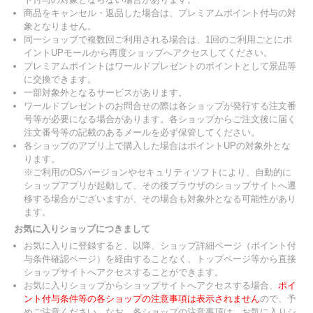
商品をキャンセル・返品した場合は、プレミアムポイント付与の対
象となりません。
同一ショップで複数回ご利用される場合は、1回のご利用ごとにポ
イントUPモールから再度ショップへアクセスしてください。
プレミアムポイントはワールドプレゼントのポイントとして景品等
に交換できます。
一部対象外となるサービスがあります。
ワールドプレゼントのお問合せの際は各ショップが発行する注文番
号等が必要になる場合があります。各ショップからご注文後に届く
注文番号等の記載のあるメールを必ず保管してください。
各ショップのアプリ上で購入した場合はポイントUPの対象外とな
ります。
※ご利用のOSバージョンやセキュリティソフトにより、自動的に
ショップアプリが起動して、その後ブラウザのショップサイトへ遷
移する場合がございますが、その場合も対象外となる可能性があり
ます。
お気に入りショップにつきまして
お気に入りに登録すると、以降、ショップ詳細ページ（ポイント付
与条件確認ページ）を経由することなく、トップページ等から直接
ショップサイトへアクセスすることができます。
お気に入りショップからショップサイトへアクセスする場合、
ポイ
ント付与条件等の各ショップの注意事項は表示されません
ので、予
めご注意ください。なお、各ショップの注意事項は、お気に入りシ