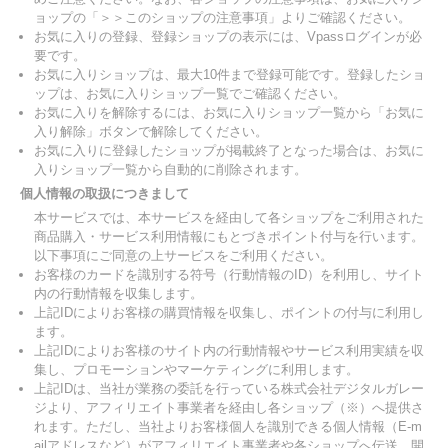
ョップの「＞＞このショップの注意事項」よりご確認ください。
お気に入りの登録、登録ショップの表示には、Vpassログインが必
要です。
お気に入りショップは、最大10件まで登録可能です。登録したショ
ップは、お気に入りショップ一覧でご確認ください。
お気に入りを解除するには、お気に入りショップ一覧から「お気に
入り解除」ボタンで解除してください。
お気に入りに登録したショップが掲載終了となった場合は、お気に
入りショップ一覧から自動的に削除されます。
個人情報の取扱につきまして
本サービスでは、本サービスを経由して各ショップをご利用された
商品購入・サービス利用情報にもとづきポイント付与を行います。
以下事項にご同意の上サービスをご利用ください。
お客様のカードを識別する符号（行動情報のID）を利用し、サイト
内の行動情報を収集します。
上記IDによりお客様の購買情報を収集し、ポイントの付与に利用し
ます。
上記IDによりお客様のサイト内の行動情報やサービス利用実績を収
集し、プロモーションやマーケティングに利用します。
上記IDは、当社が業務の委託を行っている株式会社デジタルガレー
ジより、アフィリエイト事業者を経由し各ショップ（※）へ提供さ
れます。ただし、当社よりお客様個人を識別できる個人情報（E-m
ailアドレスなど）がアフィリエイト事業者や各ショップへ伝送、開