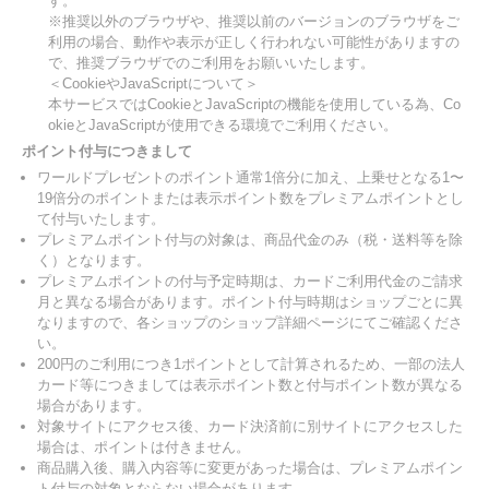
す。
※推奨以外のブラウザや、推奨以前のバージョンのブラウザをご
利用の場合、動作や表示が正しく行われない可能性がありますの
で、推奨ブラウザでのご利用をお願いいたします。
＜CookieやJavaScriptについて＞
本サービスではCookieとJavaScriptの機能を使用している為、Co
okieとJavaScriptが使用できる環境でご利用ください。
ポイント付与につきまして
ワールドプレゼントのポイント通常1倍分に加え、上乗せとなる1〜
19倍分のポイントまたは表示ポイント数をプレミアムポイントとし
て付与いたします。
プレミアムポイント付与の対象は、商品代金のみ（税・送料等を除
く）となります。
プレミアムポイントの付与予定時期は、カードご利用代金のご請求
月と異なる場合があります。ポイント付与時期はショップごとに異
なりますので、各ショップのショップ詳細ページにてご確認くださ
い。
200円のご利用につき1ポイントとして計算されるため、一部の法人
カード等につきましては表示ポイント数と付与ポイント数が異なる
場合があります。
対象サイトにアクセス後、カード決済前に別サイトにアクセスした
場合は、ポイントは付きません。
商品購入後、購入内容等に変更があった場合は、プレミアムポイン
ト付与の対象とならない場合があります。