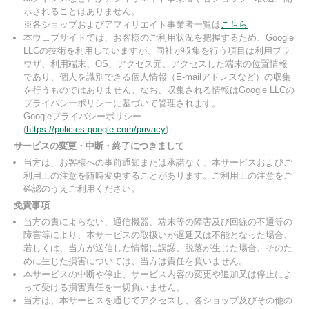
示されることはありません。
※各ショップおよびアフィリエイト事業者一覧は
こちら
本ウェブサイトでは、お客様のご利用状況を把握するため、Google
LLCの技術を利用していますが、同社が収集を行う項目は利用ブラ
ウザ、利用端末、OS、アクセス元、アクセスした端末の位置情報
であり、個人を識別できる個人情報（E-mailアドレスなど）の収集
を行うものではありません。なお、収集される情報はGoogle LLCの
プライバシーポリシーに基づいて管理されます。
Googleプライバシーポリシー
(
https://policies.google.com/privacy
)
サービスの変更・中断・終了につきまして
当方は、お客様への事前通知または承諾なく、本サービスおよびご
利用上の注意を随時変更することがあります。ご利用上の注意をご
確認のうえご利用ください。
免責事項
当方の責によらない、通信機器、端末等の障害及び回線の不通等の
障害等により、本サービスの取扱いが遅延又は不能となった場合、
若しくは、当方が送信した情報に誤謬、脱落が生じた場合、そのた
めに生じた損害については、当方は責任を負いません。
本サービスの中断や停止、サービス内容の変更や追加又は停止によ
って受ける損害責任を一切負いません。
当方は、本サービスを通じてアクセスし、各ショップ及びその他の