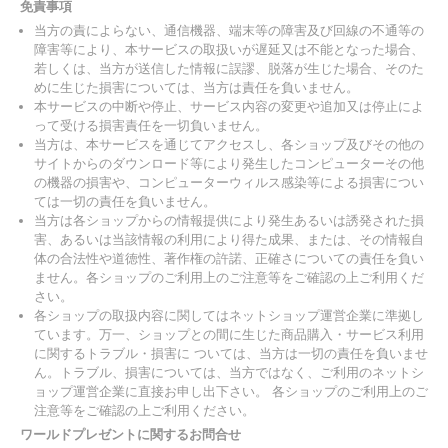
免責事項
当方の責によらない、通信機器、端末等の障害及び回線の不通等の
障害等により、本サービスの取扱いが遅延又は不能となった場合、
若しくは、当方が送信した情報に誤謬、脱落が生じた場合、そのた
めに生じた損害については、当方は責任を負いません。
本サービスの中断や停止、サービス内容の変更や追加又は停止によ
って受ける損害責任を一切負いません。
当方は、本サービスを通じてアクセスし、各ショップ及びその他の
サイトからのダウンロード等により発生したコンピューターその他
の機器の損害や、コンピューターウィルス感染等による損害につい
ては一切の責任を負いません。
当方は各ショップからの情報提供により発生あるいは誘発された損
害、あるいは当該情報の利用により得た成果、または、その情報自
体の合法性や道徳性、著作権の許諾、正確さについての責任を負い
ません。各ショップのご利用上のご注意等をご確認の上ご利用くだ
さい。
各ショップの取扱内容に関してはネットショップ運営企業に準拠し
ています。万一、ショップとの間に生じた商品購入・サービス利用
に関するトラブル・損害に ついては、当方は一切の責任を負いませ
ん。トラブル、損害については、当方ではなく、ご利用のネットシ
ョップ運営企業に直接お申し出下さい。 各ショップのご利用上のご
注意等をご確認の上ご利用ください。
ワールドプレゼントに関するお問合せ