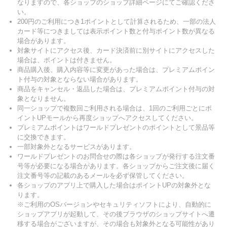
なりますので、各ショップのショップ詳細ページにてご確認くださ
い。
200円のご利用につき1ポイントとして計算されるため、一部の法人
カード等につきましては表示ポイント数と付与ポイント数が異なる
場合があります。
対象サイトにアクセス後、カード決済前に別サイトにアクセスした
場合は、ポイントは付きません。
商品購入後、購入内容等に変更があった場合は、プレミアムポイン
ト付与の対象とならない場合があります。
商品をキャンセル・返品した場合は、プレミアムポイント付与の対
象となりません。
同一ショップで複数回ご利用される場合は、1回のご利用ごとにポ
イントUPモールから再度ショップへアクセスしてください。
プレミアムポイントはワールドプレゼントのポイントとして景品等
に交換できます。
一部対象外となるサービスがあります。
ワールドプレゼントのお問合せの際は各ショップが発行する注文番
号等が必要になる場合があります。各ショップからご注文後に届く
注文番号等の記載のあるメールを必ず保管してください。
各ショップのアプリ上で購入した場合はポイントUPの対象外とな
ります。
※ご利用のOSバージョンやセキュリティソフトにより、自動的に
ショップアプリが起動して、その後ブラウザのショップサイトへ遷
移する場合がございますが、その場合も対象外となる可能性があり