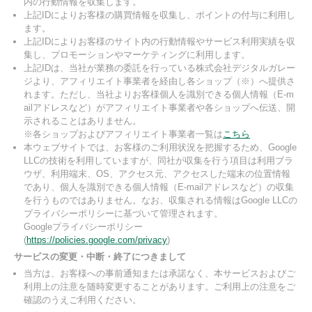
内の行動情報を収集します。
上記IDによりお客様の購買情報を収集し、ポイントの付与に利用し
ます。
上記IDによりお客様のサイト内の行動情報やサービス利用実績を収
集し、プロモーションやマーケティングに利用します。
上記IDは、当社が業務の委託を行っている株式会社デジタルガレー
ジより、アフィリエイト事業者を経由し各ショップ（※）へ提供さ
れます。ただし、当社よりお客様個人を識別できる個人情報（E-m
ailアドレスなど）がアフィリエイト事業者や各ショップへ伝送、開
示されることはありません。
※各ショップおよびアフィリエイト事業者一覧は
こちら
本ウェブサイトでは、お客様のご利用状況を把握するため、Google
LLCの技術を利用していますが、同社が収集を行う項目は利用ブラ
ウザ、利用端末、OS、アクセス元、アクセスした端末の位置情報
であり、個人を識別できる個人情報（E-mailアドレスなど）の収集
を行うものではありません。なお、収集される情報はGoogle LLCの
プライバシーポリシーに基づいて管理されます。
Googleプライバシーポリシー
(
https://policies.google.com/privacy
)
サービスの変更・中断・終了につきまして
当方は、お客様への事前通知または承諾なく、本サービスおよびご
利用上の注意を随時変更することがあります。ご利用上の注意をご
確認のうえご利用ください。