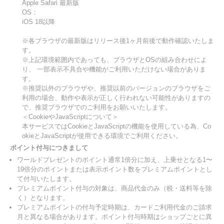
Apple Safari 最新版
OS：
iOS 18以降
※各ブラウザの最新版はリリース後1ヶ月前後で動作確認いたしま
す。
※上記環境範囲内であっても、ブラウザとOSの組み合わせによ
り、 一部表示不具合や機能がご利用いただけない場合がありま
す。
※推奨以外のブラウザや、推奨以前のバージョンのブラウザをご
利用の場合、動作や表示が正しく行われない可能性がありますの
で、推奨ブラウザでのご利用をお願いいたします。
＜CookieやJavaScriptについて＞
本サービスではCookieとJavaScriptの機能を使用している為、Co
okieとJavaScriptが使用できる環境でご利用ください。
ポイント付与につきまして
ワールドプレゼントのポイント通常1倍分に加え、上乗せとなる1〜
19倍分のポイントまたは表示ポイント数をプレミアムポイントとし
て付与いたします。
プレミアムポイント付与の対象は、商品代金のみ（税・送料等を除
く）となります。
プレミアムポイントの付与予定時期は、カードご利用代金のご請求
月と異なる場合があります。ポイント付与時期はショップごとに異