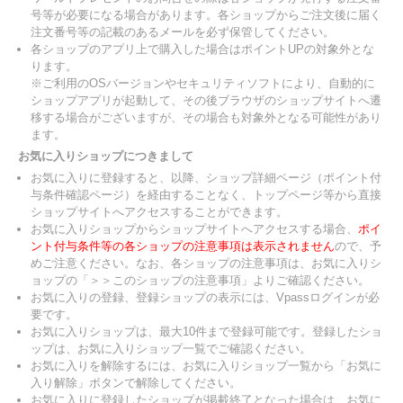
号等が必要になる場合があります。各ショップからご注文後に届く
注文番号等の記載のあるメールを必ず保管してください。
各ショップのアプリ上で購入した場合はポイントUPの対象外とな
ります。
※ご利用のOSバージョンやセキュリティソフトにより、自動的に
ショップアプリが起動して、その後ブラウザのショップサイトへ遷
移する場合がございますが、その場合も対象外となる可能性があり
ます。
お気に入りショップにつきまして
お気に入りに登録すると、以降、ショップ詳細ページ（ポイント付
与条件確認ページ）を経由することなく、トップページ等から直接
ショップサイトへアクセスすることができます。
お気に入りショップからショップサイトへアクセスする場合、
ポイ
ント付与条件等の各ショップの注意事項は表示されません
ので、予
めご注意ください。なお、各ショップの注意事項は、お気に入りシ
ョップの「＞＞このショップの注意事項」よりご確認ください。
お気に入りの登録、登録ショップの表示には、Vpassログインが必
要です。
お気に入りショップは、最大10件まで登録可能です。登録したショ
ップは、お気に入りショップ一覧でご確認ください。
お気に入りを解除するには、お気に入りショップ一覧から「お気に
入り解除」ボタンで解除してください。
お気に入りに登録したショップが掲載終了となった場合は、お気に