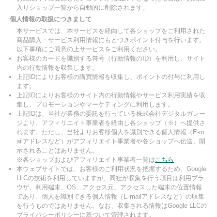
入りショップ一覧から自動的に削除されます。
個人情報の取扱につきまして
本サービスでは、本サービスを経由して各ショップをご利用された
商品購入・サービス利用情報にもとづきポイント付与を行います。
以下事項にご同意の上サービスをご利用ください。
お客様のカードを識別する符号（行動情報のID）を利用し、サイト
内の行動情報を収集します。
上記IDによりお客様の購買情報を収集し、ポイントの付与に利用し
ます。
上記IDによりお客様のサイト内の行動情報やサービス利用実績を収
集し、プロモーションやマーケティングに利用します。
上記IDは、当社が業務の委託を行っている株式会社デジタルガレー
ジより、アフィリエイト事業者を経由し各ショップ（※）へ提供さ
れます。ただし、当社よりお客様個人を識別できる個人情報（E-m
ailアドレスなど）がアフィリエイト事業者や各ショップへ伝送、開
示されることはありません。
※各ショップおよびアフィリエイト事業者一覧は
こちら
本ウェブサイトでは、お客様のご利用状況を把握するため、Google
LLCの技術を利用していますが、同社が収集を行う項目は利用ブラ
ウザ、利用端末、OS、アクセス元、アクセスした端末の位置情報
であり、個人を識別できる個人情報（E-mailアドレスなど）の収集
を行うものではありません。なお、収集される情報はGoogle LLCの
プライバシーポリシーに基づいて管理されます。