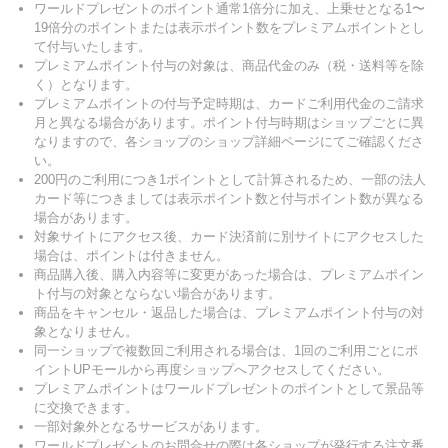
ワールドプレゼントのポイント通常1倍分に加え、上乗せとなる1〜
19倍分のポイントまたは表示ポイント数をプレミアムポイントとし
て付与いたします。
プレミアムポイント付与の対象は、商品代金のみ（税・送料等を除
く）となります。
プレミアムポイントの付与予定時期は、カードご利用代金のご請求
月と異なる場合があります。ポイント付与時期はショップごとに異
なりますので、各ショップのショップ詳細ページにてご確認くださ
い。
200円のご利用につき1ポイントとして計算されるため、一部の法人
カード等につきましては表示ポイント数と付与ポイント数が異なる
場合があります。
対象サイトにアクセス後、カード決済前に別サイトにアクセスした
場合は、ポイントは付きません。
商品購入後、購入内容等に変更があった場合は、プレミアムポイン
ト付与の対象とならない場合があります。
商品をキャンセル・返品した場合は、プレミアムポイント付与の対
象となりません。
同一ショップで複数回ご利用される場合は、1回のご利用ごとにポ
イントUPモールから再度ショップへアクセスしてください。
プレミアムポイントはワールドプレゼントのポイントとして景品等
に交換できます。
一部対象外となるサービスがあります。
ワールドプレゼントのお問合せの際は各ショップが発行する注文番