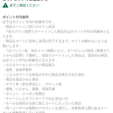
必ずご確認ください
ポイント付与条件
以下はポイント付与の対象外です。
・商品カートイン前にログイン必須
└未ログイン状態でカートインした商品分はポイント付与の対象外とな
ります。
・商品をカートに追加し決済が完了するまで、サイトを離れないようお
願いします。
└カートイン後、他サイトへ移動したり、オーガニック経由（検索サイ
トからの訪問）で遷移し、追加でカートインした場合は、追加分の商品
はポイント付与の対象外となります。
・カスタマーセンターでの商品購入
・送料、各種手数料
・こちらのページを経由されずに商品を購入された場合
・商品を返品された場合
・ギフト券（割引券含む）、チケット類
・虚偽、いたずら、重複、登録不備
・ポイント、クーポン利用分
・チャージしたギフトカードでのお支払い分
・モールを経由する前に既にカートに入っていた商品
・同一ユーザーが複数のアカウントを発行し、本来取得上限のあるクー
ポンを複数取得している場合