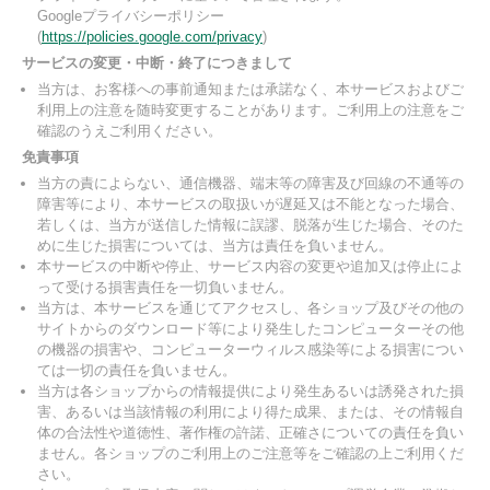
Googleプライバシーポリシー
(
https://policies.google.com/privacy
)
サービスの変更・中断・終了につきまして
当方は、お客様への事前通知または承諾なく、本サービスおよびご
利用上の注意を随時変更することがあります。ご利用上の注意をご
確認のうえご利用ください。
免責事項
当方の責によらない、通信機器、端末等の障害及び回線の不通等の
障害等により、本サービスの取扱いが遅延又は不能となった場合、
若しくは、当方が送信した情報に誤謬、脱落が生じた場合、そのた
めに生じた損害については、当方は責任を負いません。
本サービスの中断や停止、サービス内容の変更や追加又は停止によ
って受ける損害責任を一切負いません。
当方は、本サービスを通じてアクセスし、各ショップ及びその他の
サイトからのダウンロード等により発生したコンピューターその他
の機器の損害や、コンピューターウィルス感染等による損害につい
ては一切の責任を負いません。
当方は各ショップからの情報提供により発生あるいは誘発された損
害、あるいは当該情報の利用により得た成果、または、その情報自
体の合法性や道徳性、著作権の許諾、正確さについての責任を負い
ません。各ショップのご利用上のご注意等をご確認の上ご利用くだ
さい。