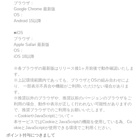
ブラウザ：
Google Chrome 最新版
OS：
Android 15以降
■iOS
ブラウザ：
Apple Safari 最新版
OS：
iOS 18以降
※各ブラウザの最新版はリリース後1ヶ月前後で動作確認いたしま
す。
※上記環境範囲内であっても、ブラウザとOSの組み合わせによ
り、 一部表示不具合や機能がご利用いただけない場合がありま
す。
※推奨以外のブラウザや、推奨以前のバージョンのブラウザをご
利用の場合、動作や表示が正しく行われない可能性がありますの
で、推奨ブラウザでのご利用をお願いいたします。
＜CookieやJavaScriptについて＞
本サービスではCookieとJavaScriptの機能を使用している為、Co
okieとJavaScriptが使用できる環境でご利用ください。
ポイント付与につきまして